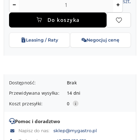
Ilość
szt.
Do koszyka
Leasing / Raty
Negocjuj cenę
Dostępność
Dostępność:
Brak
i
Przewidywana wysyłka:
14 dni
dostawa
Koszt przesyłki:
0
Pomoc i doradztwo
Napisz do nas:
sklep@mygastro.pl