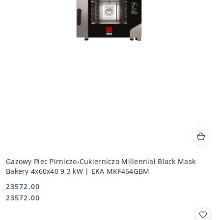
Gazowy Piec Pirniczo-Cukierniczo Millennial Black Mask
Bakery 4x60x40 9,3 kW | EKA MKF464GBM
23572.00
Cena:
Cena:
23572.00