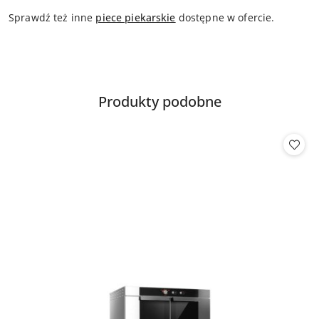
Sprawdź też inne
piece piekarskie
dostępne w ofercie.
Produkty
Produkty podobne
Pomiń karuzelę produktów
o
statusie: