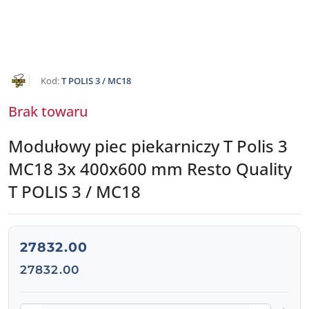
NAZWA
Kod:
T POLIS 3 / MC18
PRODUCENTA:
OLIS
Brak towaru
Modułowy piec piekarniczy T Polis 3
MC18 3x 400x600 mm Resto Quality
T POLIS 3 / MC18
cena:
27832.00
Cena:
27832.00