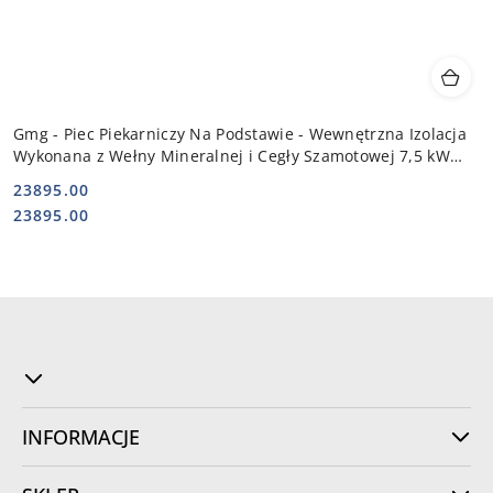
Gmg - Piec Piekarniczy Na Podstawie - Wewnętrzna Izolacja
Wykonana z Wełny Mineralnej i Cegły Szamotowej 7,5 kW
400V | PB 1T 84
23895.00
Cena:
Cena:
23895.00
INFORMACJE