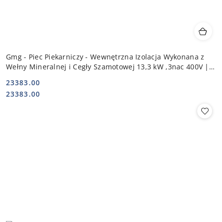
Gmg - Piec Piekarniczy - Wewnętrzna Izolacja Wykonana z
Wełny Mineralnej i Cegły Szamotowej 13,3 kW ,3nac 400V |
PBF - 128
23383.00
Cena:
Cena:
23383.00