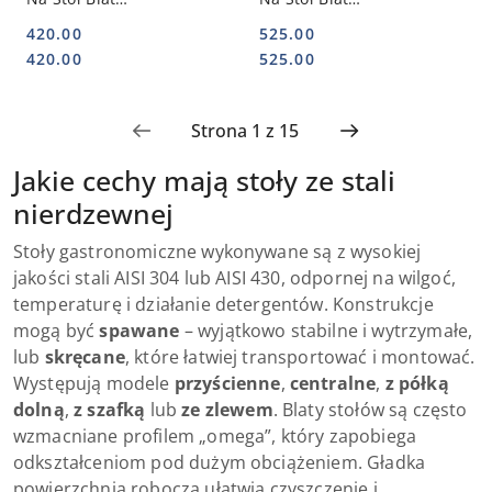
Gastronomiczny 1-Poz.
Gastronomiczny 1-Poz.
420.00
525.00
60x40 | INOXO-501064
70x30 | INOXO-501073
Cena:
Cena:
Cena:
Cena:
420.00
525.00
Jakie cechy mają stoły ze stali
nierdzewnej
Stoły gastronomiczne wykonywane są z wysokiej
jakości stali AISI 304 lub AISI 430, odpornej na wilgoć,
temperaturę i działanie detergentów. Konstrukcje
mogą być
spawane
– wyjątkowo stabilne i wytrzymałe,
lub
skręcane
, które łatwiej transportować i montować.
Występują modele
przyścienne
,
centralne
,
z półką
dolną
,
z szafką
lub
ze zlewem
. Blaty stołów są często
wzmacniane profilem „omega”, który zapobiega
odkształceniom pod dużym obciążeniem. Gładka
powierzchnia robocza ułatwia czyszczenie i