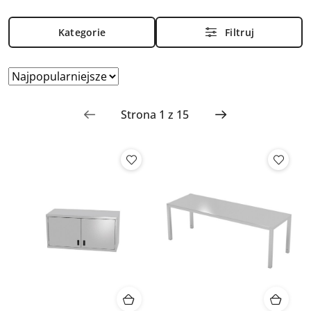
Kategorie
Filtruj
Zastosowano
Sortuj
według
sortowanie:
Najpopularniejsze.