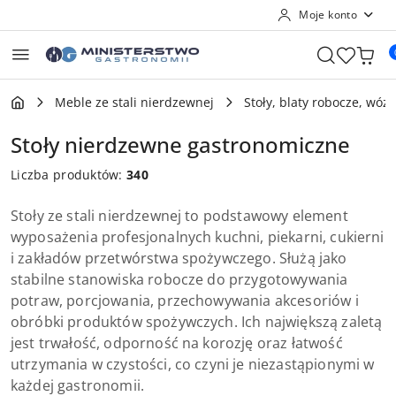
Moje konto
Przejdź do treści głównej
Przejdź do wyszukiwarki
Przejdź do moje konto
Przejdź do menu głównego
Przejdź do stopki
Meble ze stali nierdzewnej
Stoły, blaty robocze, wózk
Stoły nierdzewne gastronomiczne
Liczba produktów:
340
Stoły ze stali nierdzewnej to podstawowy element
wyposażenia profesjonalnych kuchni, piekarni, cukierni
i zakładów przetwórstwa spożywczego. Służą jako
stabilne stanowiska robocze do przygotowywania
potraw, porcjowania, przechowywania akcesoriów i
obróbki produktów spożywczych. Ich największą zaletą
jest trwałość, odporność na korozję oraz łatwość
utrzymania w czystości, co czyni je niezastąpionymi w
każdej gastronomii.