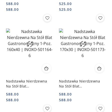
Gastronomiczny 1-Poz.
Gastronomiczny 1-Poz.
588.00
525.00
150x40 | INOXO-501154-6
160x30 | INOXO-501163-6
Cena:
Cena:
Cena:
Cena:
588.00
525.00
Nadstawka Nierdzewna
Nadstawka Nierdzewna
Na Stół Blat
Na Stół Blat
Gastronomiczny 1-Poz.
Gastronomiczny 1-Poz.
588.00
588.00
160x40 | INOXO-501164-6
170x30 | INOXO-501173-6
Cena:
Cena:
Cena:
Cena:
588.00
588.00