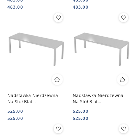
100x40 | INOXO-501104
110x30 | INOXO-501113
Cena:
Cena:
Cena:
Cena:
483.00
483.00
Nadstawka Nierdzewna
Nadstawka Nierdzewna
Na Stół Blat
Na Stół Blat
Gastronomiczny 1-Poz.
Gastronomiczny 1-Poz.
525.00
525.00
110x40 | INOXO-501114
120x30 | INOXO-501123
Cena:
Cena:
Cena:
Cena:
525.00
525.00