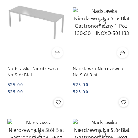
Nadstawka Nierdzewna
Nadstawka Nierdzewna
Na Stół Blat
Na Stół Blat
Gastronomiczny 1-Poz.
Gastronomiczny 1-Poz.
525.00
525.00
120x40 | INOXO-501124
130x30 | INOXO-501133
Cena:
Cena:
Cena:
Cena:
525.00
525.00