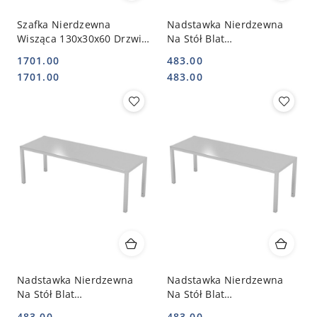
Szafka Nierdzewna
Nadstawka Nierdzewna
Wisząca 130x30x60 Drzwi
Na Stół Blat
Skrzydłowe 310133-2 |
Gastronomiczny 1-Poz.
1701.00
483.00
INOXO-310133-2
100x30 | INOXO-501103
Cena:
Cena:
Cena:
Cena:
1701.00
483.00
Nadstawka Nierdzewna
Nadstawka Nierdzewna
Na Stół Blat
Na Stół Blat
Gastronomiczny 1-Poz.
Gastronomiczny 1-Poz.
483.00
483.00