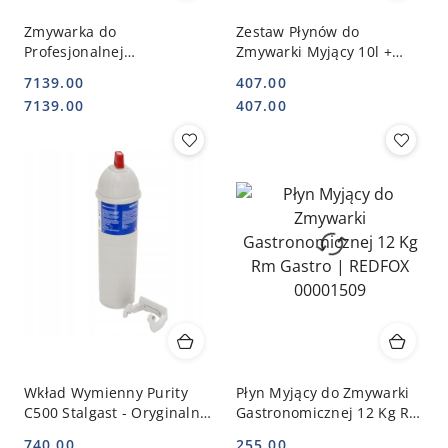
Zmywarka do
Zestaw Płynów do
Profesjonalnej
Zmywarki Myjący 10l +
Gastronomii Baru 50x50
Nabłyszczający/Płuczący 5l
7139.00
407.00
Komplet 801506 |
- Wydajny | STALGAST
Cena:
Cena:
Cena:
Cena:
7139.00
407.00
STALGAST
641100_642050
GP00035_801506
Wkład Wymienny Purity
Płyn Myjący do Zmywarki
C500 Stalgast - Oryginalny
Gastronomicznej 12 Kg Rm
BRITA 822825
Gastro | REDFOX 00001509
740.00
255.00