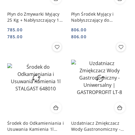
Płyn do Zmywarki Myjący
Płyn Środek Myjący i
25 Kg + Nabłyszczający 10
Nabłyszczający do
Kg Rm Gastro | REDFOX
Zmywarki 20l+10l Zestaw |
785.00
806.00
RMC25RMR
STALGAST 641200_642100
Cena:
Cena:
Cena:
Cena:
785.00
806.00
Środek do Odkamieniania i
Uzdatniacz Zmiękczacz
Usuwania Kamienia 1l
Wody Gastronomiczny -