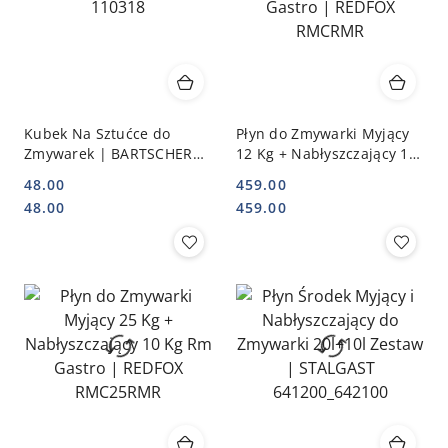
Kubek Na Sztućce do
Płyn do Zmywarki Myjący
Zmywarek | BARTSCHER
12 Kg + Nabłyszczający 10
110318
Kg Rm Gastro | REDFOX
48.00
459.00
RMCRMR
Cena:
Cena:
Cena:
Cena:
48.00
459.00