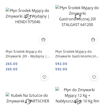
Płyn Środek Myjący do
Płyn Środek Myjący do
Zmywarki 20l - Wydajny |
Zmywarki Gastronomicznej
HENDI 975046
20l STALGAST 641200
265.00
592.00
Cena:
Cena:
Cena:
Cena:
265.00
592.00