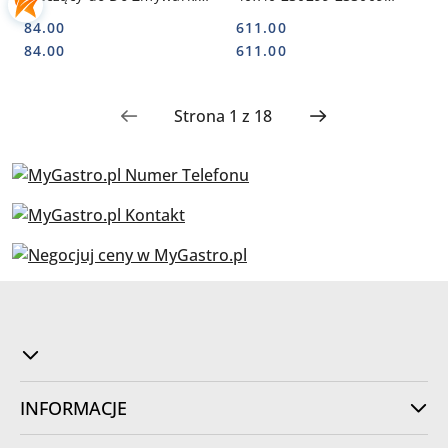
Gastronomicznej 5l |
233016 233023 | HENDI
84.00
611.00
HENDI 975022
222980
Cena:
Cena:
Cena:
Cena:
84.00
611.00
INFORMACJE