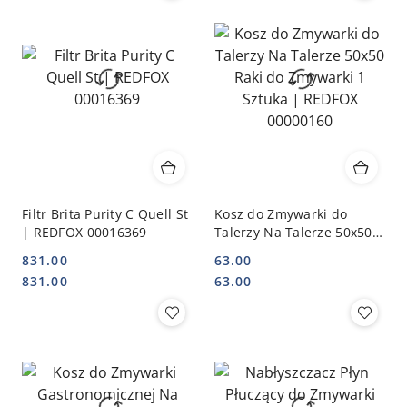
Filtr Brita Purity C Quell St
Kosz do Zmywarki do
| REDFOX 00016369
Talerzy Na Talerze 50x50
Raki do Zmywarki 1 Sztuka
831.00
63.00
| REDFOX 00000160
Cena:
Cena:
Cena:
Cena:
831.00
63.00