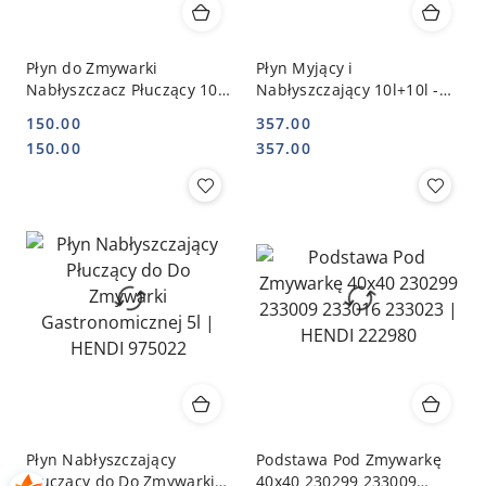
Płyn do Zmywarki
Płyn Myjący i
Nabłyszczacz Płuczący 10l
Nabłyszczający 10l+10l -
Duży Wydajny | HENDI
Środki do Zmywarek |
150.00
357.00
975015
HENDI 975053_975015
Cena:
Cena:
Cena:
Cena:
150.00
357.00
Płyn Nabłyszczający
Podstawa Pod Zmywarkę
Płuczący do Do Zmywarki
40x40 230299 233009