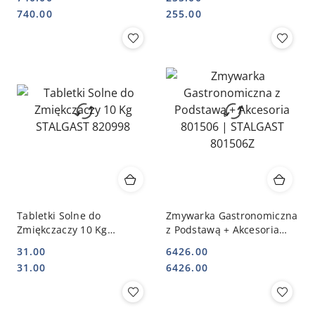
Cena:
Cena:
Cena:
Cena:
740.00
255.00
Tabletki Solne do
Zmywarka Gastronomiczna
Zmiękczaczy 10 Kg
z Podstawą + Akcesoria
STALGAST 820998
801506 | STALGAST
31.00
6426.00
801506Z
Cena:
Cena:
Cena:
Cena:
31.00
6426.00