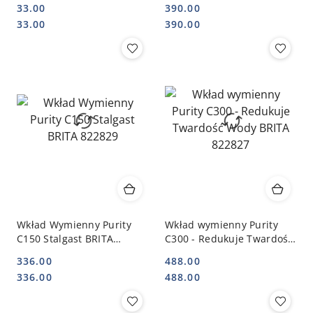
STALGAST 648010
Uniwersalny |
33.00
390.00
GASTROPROFIT LT-8
Cena:
Cena:
Cena:
Cena:
33.00
390.00
Wkład Wymienny Purity
Wkład wymienny Purity
C150 Stalgast BRITA
C300 - Redukuje Twardość
822829
Wody BRITA 822827
336.00
488.00
Cena:
Cena:
Cena:
Cena:
336.00
488.00