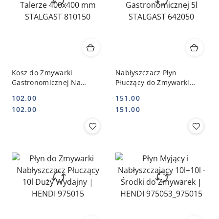
Kosz do Zmywarki
Nabłyszczacz Płyn
Gastronomicznej Na
Płuczący do Zmywarki
Talerze 400x400 mm
Gastronomicznej 5l
102.00
151.00
STALGAST 810150
STALGAST 642050
Cena:
Cena:
Cena:
Cena:
102.00
151.00