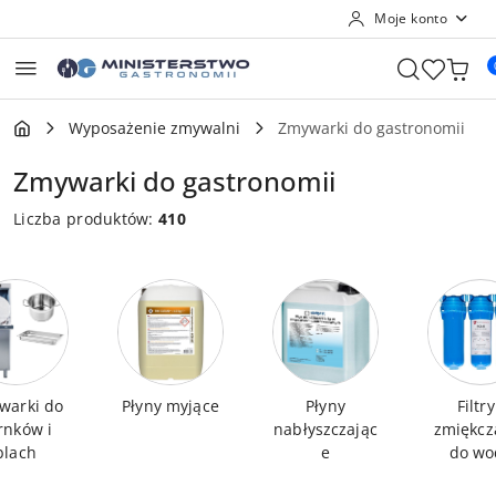
Moje konto
Przejdź do treści głównej
Przejdź do wyszukiwarki
Przejdź do moje konto
Przejdź do menu głównego
Przejdź do stopki
Wyposażenie zmywalni
Zmywarki do gastronomii
Zmywarki do gastronomii
Liczba produktów:
410
warki do
Płyny myjące
Płyny
Filtry
rnków i
nabłyszczając
zmiękcz
blach
e
do wo