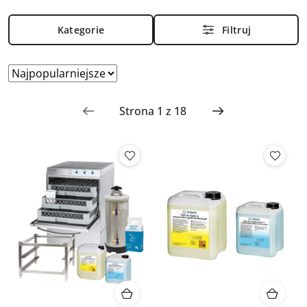
Kategorie
Filtruj
Zastosowano
Sortuj
według
sortowanie:
Najpopularniejsze.