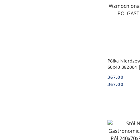
DO
Półka Nierdz
60x40 382064 
382064
367.00
Cena:
Cena:
367.00