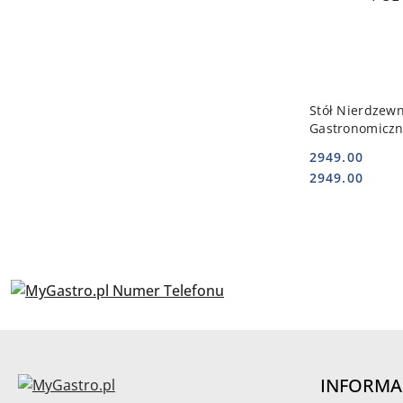
DO
Stół Nierdzew
Gastronomiczn
Miejsce Na Zm
2949.00
190x60x85 241
Cena:
Cena:
2949.00
POL-241196
INFORMA