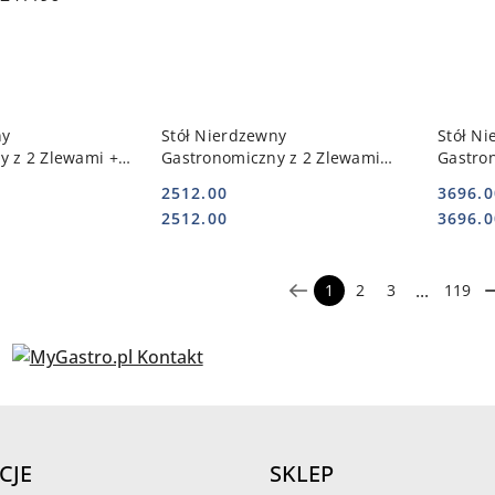
 KOSZYKA
DO KOSZYKA
ny
Stół Nierdzewny
Stół N
y z 2 Zlewami +
Gastronomiczny z 2 Zlewami
Gastron
ywarkę
110x70x85 221117 | POLGAST
2 Szufl
2512.00
3696.0
196 | POLGAST
POL-221117
POLGAS
Cena:
Cena:
Cena:
Cena:
2512.00
3696.0
...
1
2
3
119
CJE
SKLEP