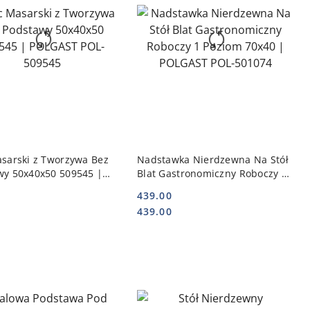
DO KOSZYKA
DO KOSZYKA
asarski z Tworzywa Bez
Nadstawka Nierdzewna Na Stół
wy 50x40x50 509545 |
Blat Gastronomiczny Roboczy 1
T POL-509545
Poziom 70x40 | POLGAST POL-
439.00
501074
Cena:
Cena:
439.00