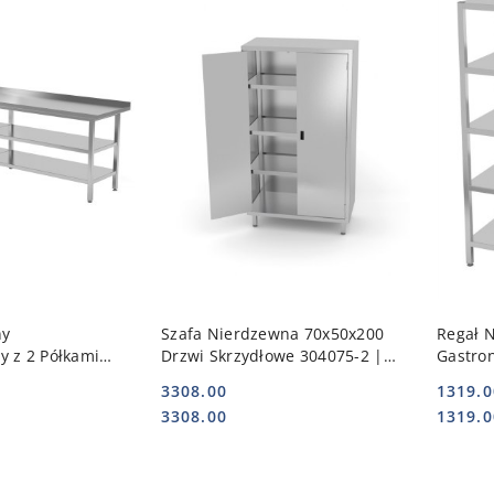
 KOSZYKA
DO KOSZYKA
ny
Szafa Nierdzewna 70x50x200
Regał 
y z 2 Półkami
Drzwi Skrzydłowe 304075-2 |
Gastro
226/2-6 |
POLGAST POL-304075-2
Półkow
3308.00
1319.0
103226/2-6
335064
Cena:
Cena:
Cena:
Cena:
3308.00
1319.0