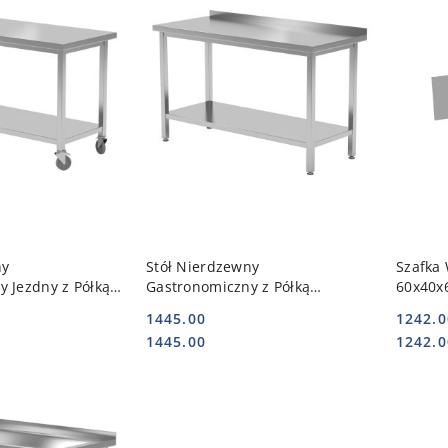
 KOSZYKA
DO KOSZYKA
ny
Stół Nierdzewny
Szafka 
 Jezdny z Półką
Gastronomiczny z Półką
60x40x
147 | POLGAST
120x60x85 103126 | POLGAST
310064
1445.00
1242.0
POL-103126
310064
Cena:
Cena:
Cena:
Cena:
1445.00
1242.0