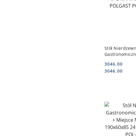
DO
Stół Nierdzew
Gastronomiczny
240x70x85 112
3046.00
POLGAST POL-
Cena:
Cena:
3046.00