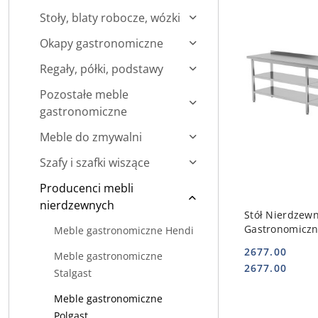
Stoły, blaty robocze, wózki
Okapy gastronomiczne
Regały, półki, podstawy
Pozostałe meble
gastronomiczne
Meble do zmywalni
Szafy i szafki wiszące
Producenci mebli
nierdzewnych
DO
Stół Nierdzew
Gastronomiczn
Meble gastronomiczne Hendi
220x60x85 103
2677.00
Meble gastronomiczne
POLGAST POL-
Cena:
Cena:
2677.00
Stalgast
Meble gastronomiczne
Polgast