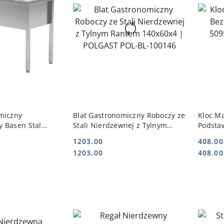
 KOSZYKA
DO KOSZYKA
miczny
Blat Gastronomiczny Roboczy ze
Kloc M
 Basen Stal
Stali Nierdzewnej z Tylnym
Podsta
60 Gł. 30 |
Rantem 140x60x4 | POLGAST
POLGAS
1203.00
408.00
205096/3
POL-BL-100146
Cena:
Cena:
Cena:
Cena:
1203.00
408.00