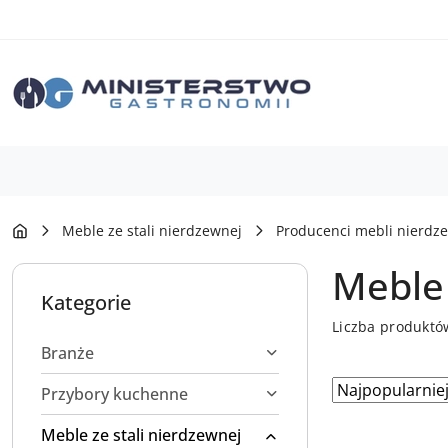
Przejdź do treści głównej
Przejdź do wyszukiwarki
Przejdź do moje konto
Przejdź do menu głównego
Przejdź do stopki
Meble ze stali nierdzewnej
Producenci mebli nierdz
Meble
Kategorie
Liczba produktó
Branże
Zastosowano
Sortuj
Przybory kuchenne
według
sortowanie:
Meble ze stali nierdzewnej
Najpopularniej