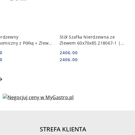
DO KOSZYKA
DO KOSZYKA
ierdzewny
Stół Szafka Nierdzewna ze
omiczny z Półką + Zlew +
Zlewem 60x70x85 218067-1 |
ady 150x60x85 215156 |
POLGAST POL-218067-1
0
2406.00
T POL-215156
Cena:
Cena:
0
2406.00
STREFA KLIENTA