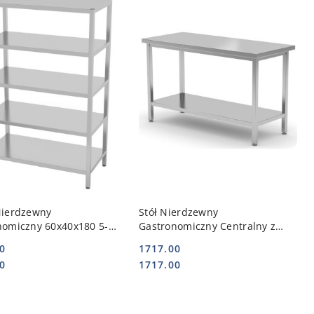
DO KOSZYKA
DO KOSZYKA
Nierdzewny
Stół Nierdzewny
nomiczny 60x40x180 5-
Gastronomiczny Centralny z
y 335064 | POLGAST POL-
Półką 160x70x85 112167 |
0
1717.00
POLGAST POL-112167
Cena:
Cena:
0
1717.00