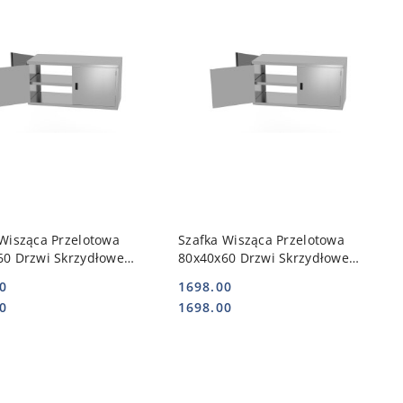
DO KOSZYKA
DO KOSZYKA
Wisząca Przelotowa
Szafka Wisząca Przelotowa
60 Drzwi Skrzydłowe
80x40x60 Drzwi Skrzydłowe
p | POLGAST POL-
310084-2p | POLGAST POL-
0
1698.00
P
310084-2P
Cena:
Cena:
0
1698.00