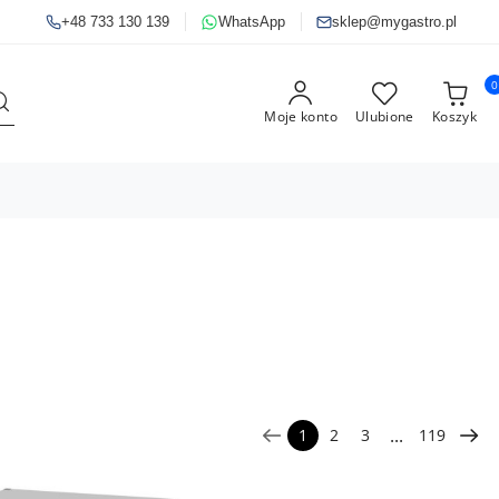
+48 733 130 139
WhatsApp
sklep@mygastro.pl
0
Moje konto
Ulubione
Koszyk
...
1
2
3
119