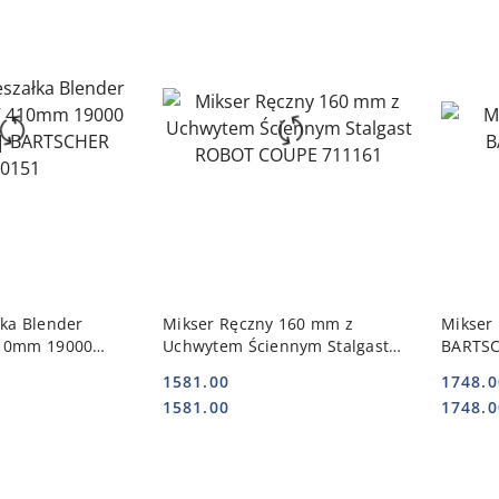
 KOSZYKA
DO KOSZYKA
łka Blender
Mikser Ręczny 160 mm z
Mikser
410mm 19000
Uchwytem Ściennym Stalgast
BARTSC
ARTSCHER 130151
ROBOT COUPE 711161
1581.00
1748.0
Cena:
Cena:
Cena:
Cena:
1581.00
1748.0