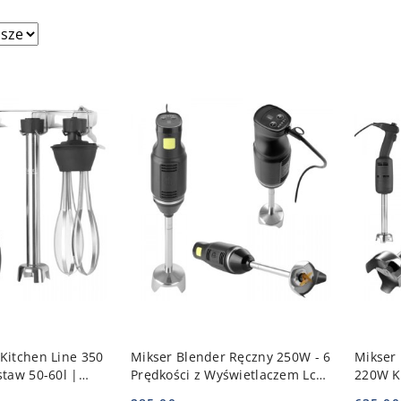
sze.
 KOSZYKA
DO KOSZYKA
Kitchen Line 350
Mikser Blender Ręczny 250W - 6
Mikser
staw 50-60l |
Prędkości z Wyświetlaczem Lcd
220W K
| HENDI 222157
222140