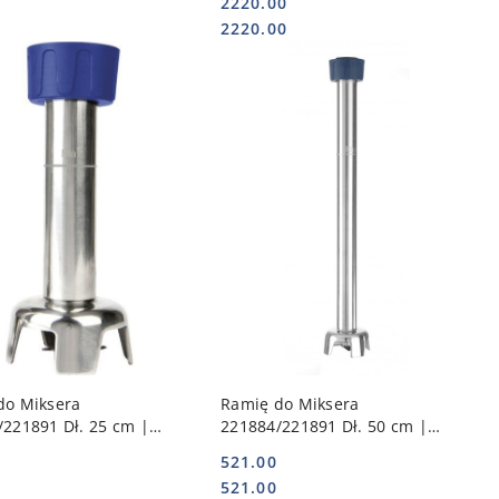
2220.00
224380
Cena:
Cena:
2220.00
DO KOSZYKA
DO KOSZYKA
do Miksera
Ramię do Miksera
/221891 Dł. 25 cm |
221884/221891 Dł. 50 cm |
222225
HENDI 222256
521.00
Cena:
Cena:
521.00