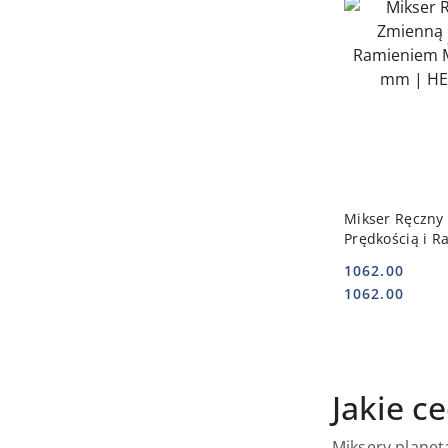
DO
Mikser Ręczny
Prędkością i 
Miksującym 5
1062.00
221341
Cena:
Cena:
1062.00
Jakie c
Miksery plane