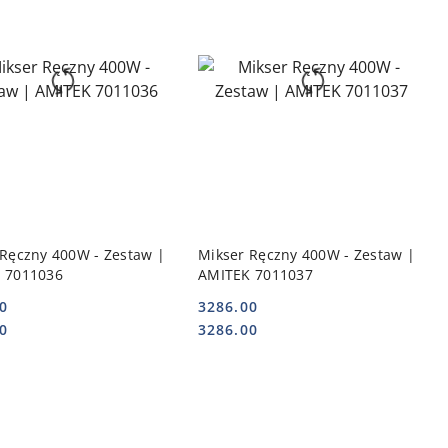
DO KOSZYKA
DO KOSZYKA
 Ręczny 400W - Zestaw |
Mikser Ręczny 400W - Zestaw |
 7011036
AMITEK 7011037
0
3286.00
Cena:
Cena:
0
3286.00