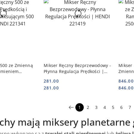
 KOSZYKA
DO KOSZYKA
 500 ze Zmienną
Mikser Ręczny Bezprzewodowy -
Mikser 
Ramieniem
Płynna Regulacja Prędkości |
Zmienn
00 mm | HENDI
HENDI 221419
Ramien
281.00
846.00
| HEND
Cena:
Cena:
Cena:
Cena:
281.00
846.00
1
2
3
4
5
6
7
echy mają miksery planetarne
tarne wykonane są z
trwałej stali nierdzewnej
lub
żeliwa