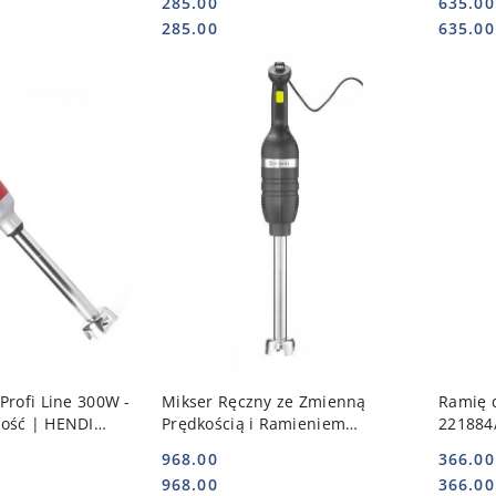
285.00
635.00
Cena:
Cena:
Cena:
Cena:
285.00
635.00
 KOSZYKA
DO KOSZYKA
Profi Line 300W -
Mikser Ręczny ze Zmienną
Ramię 
ość | HENDI
Prędkością i Ramieniem
221884
Miksującym 400 230V/500W
HENDI 
968.00
366.00
Ø100x816 | HENDI 221334
Cena:
Cena:
Cena:
Cena:
968.00
366.00