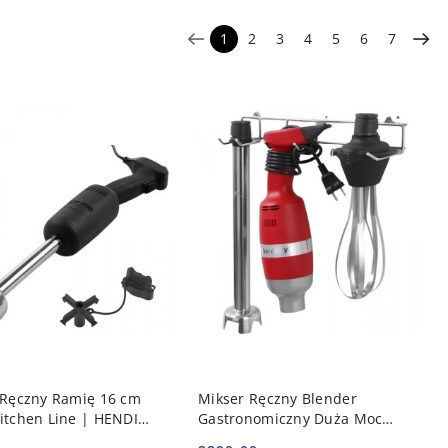
1
2
3
4
5
6
7
DO KOSZYKA
DO KOSZYKA
 Ręczny Ramię 16 cm
Mikser Ręczny Blender
itchen Line | HENDI
Gastronomiczny Duża Moc
400W 9 Prędkości | HENDI