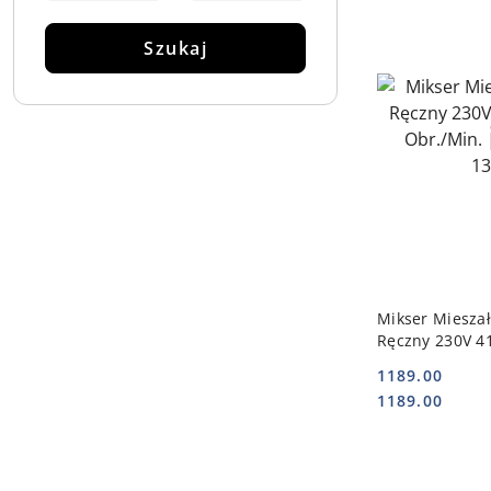
Szukaj
DO
Mikser Miesza
Ręczny 230V 
Obr./Min. | B
1189.00
Cena:
Cena:
1189.00