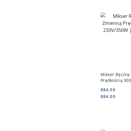
DO
Mikser Ręczny
Prędkością 30
HENDI 221327
884.00
Cena:
Cena:
884.00