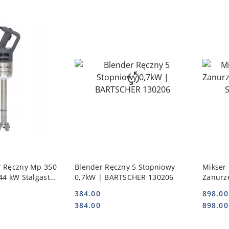
 KOSZYKA
DO KOSZYKA
r Ręczny Mp 350
Blender Ręczny 5 Stopniowy
Mikser
44 kW Stalgast
0,7kW | BARTSCHER 130206
Zanurz
711350
SZRON
384.00
898.00
Cena:
Cena:
Cena:
Cena:
384.00
898.00