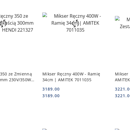
 KOSZYKA
DO KOSZYKA
 350 ze Zmienną
Mikser Ręczny 400W - Ramię
Mikser
0mm 230V/350W |
34cm | AMITEK 7011035
AMITEK
3189.00
3221.0
Cena:
Cena:
Cena:
Cena:
3189.00
3221.0