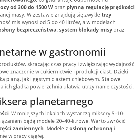
mocy od 300 do 1500 W
oraz
płynną regulację prędkości
anej masy. W zestawie znajdują się zwykle
trzy
mność mis wynosi od 5 do 40 litrów, a w modelach
osłony bezpieczeństwa
,
system blokady misy
oraz
anetarne w gastronomii
roduktów, skracając czas pracy i zwiększając wydajność
 znaczenie w cukiernictwie i produkcji ciast. Dzięki
kką pianą, jak i gęstym ciastem chlebowym. Stalowe
 ich gładka powierzchnia ułatwia utrzymanie czystości.
iksera planetarnego
ości
. W mniejszych lokalach wystarczą miksery 5–10-
wiązaniem będą modele 20–40-litrowe. Warto zwrócić
zęści zamiennych
. Modele z
osłoną ochronną i
e w pracy ciągłej.