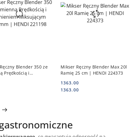
DO KOSZYKA
DO KOSZYKA
Ręczny Blender 350 ze
Mikser Ręczny Blender Max 20l
ą Prędkością i
Ramię 25 cm | HENDI 224373
iem Miksującym 250mm
1363.00
I 221198
Cena:
Cena:
1363.00
 gastronomiczne
 lakierowanego
, co gwarantuje odporność na