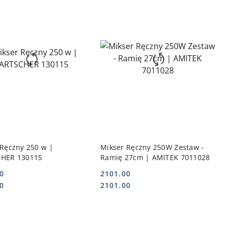
DO KOSZYKA
DO KOSZYKA
 Ręczny 250 w |
Mikser Ręczny 250W Zestaw -
HER 130115
Ramię 27cm | AMITEK 7011028
0
2101.00
Cena:
Cena:
0
2101.00