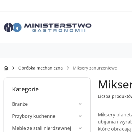
Przejdź do treści głównej
Przejdź do wyszukiwarki
Przejdź do moje konto
Przejdź do menu głównego
Przejdź do stopki
Obróbka mechaniczna
Miksery zanurzeniowe
Mikse
Kategorie
Liczba produktó
Branże
Miksery planet
Przybory kuchenne
ubijania i wyr
Meble ze stali nierdzewnej
które obracają