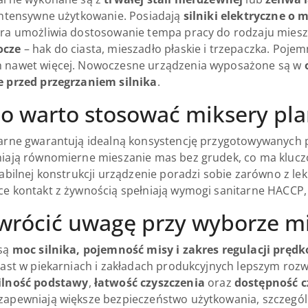
intensywne użytkowanie. Posiadają
silniki elektryczne o 
óra umożliwia dostosowanie tempa pracy do rodzaju miesz
ocze
– hak do ciasta, mieszadło płaskie i trzepaczka. Poje
 nawet więcej. Nowoczesne urządzenia wyposażone są w
e przed przegrzaniem silnika
.
o warto stosować miksery pl
arne gwarantują idealną konsystencję przygotowywanych p
iają równomierne mieszanie mas bez grudek, co ma kluczowe
tabilnej konstrukcji urządzenie poradzi sobie zarówno z le
e kontakt z żywnością spełniają wymogi sanitarne HACCP, a
wrócić uwagę przy wyborze m
 są
moc silnika, pojemność misy i zakres regulacji prędk
iast w piekarniach i zakładach produkcyjnych lepszym roz
ilność podstawy
,
łatwość czyszczenia
oraz
dostępność c
zapewniają większe bezpieczeństwo użytkowania, szczególni