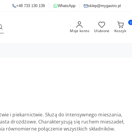
+48 733 130 139
WhatsApp
sklep@mygastro.pl
0
Moje konto
Ulubione
Koszyk
wie i piekarnictwie. Służą do intensywnego mieszania,
ciasta drożdżowe. Charakteryzują się ruchem mieszadeł,
wnia równomierne połączenie wszystkich składników.