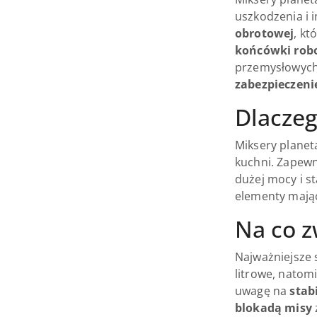
uszkodzenia i 
obrotowej
, kt
końcówki rob
przemysłowych
zabezpieczeni
Dlaczeg
Miksery planet
kuchni. Zapewn
dużej mocy i s
elementy mając
Na co z
Najważniejsze
litrowe, natom
uwagę na
stab
blokadą misy