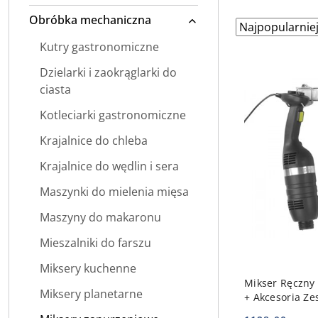
Obróbka mechaniczna
Zastosowano
Sortuj
według
sortowanie:
Kutry gastronomiczne
Najpopularniej
Dzielarki i zaokrąglarki do
ciasta
Kotleciarki gastronomiczne
Krajalnice do chleba
Krajalnice do wędlin i sera
Maszynki do mielenia mięsa
Maszyny do makaronu
Mieszalniki do farszu
Miksery kuchenne
DO
Mikser Ręczny 
Miksery planetarne
+ Akcesoria Ze
HENDI 222393