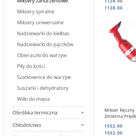
Miksery zanurzeniowe
1128.00
Cena:
Cena:
1128.00
Miksery spiralne
Miksery uniwersalne
Nadziewarki do kiełbas
Nadziewarki do pączków
Obieraczki do warzyw
Piły do kości
Szatkownice do warzyw
Suszarki i dehydratory
Wilki do mięsa
DO
Mikser Ręczny 
Obróbka termiczna
Zmienna Prędk
224335
Chłodnictwo
1552.00
Cena:
Cena:
1552.00