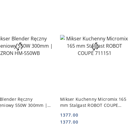
DO KOSZYKA
DO KOSZYKA
 Blender Ręczny
Mikser Kuchenny Micromix 165
eniowy 550W 300mm |
mm Stalgast ROBOT COUPE
 HM-550WB
711151
1377.00
Cena:
Cena:
1377.00