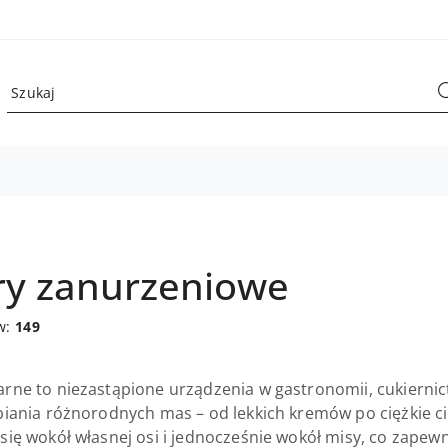
ry zanurzeniowe
w:
149
arne to niezastąpione urządzenia w gastronomii, cukiernict
abiania różnorodnych mas – od lekkich kremów po ciężkie 
 się wokół własnej osi i jednocześnie wokół misy, co zape