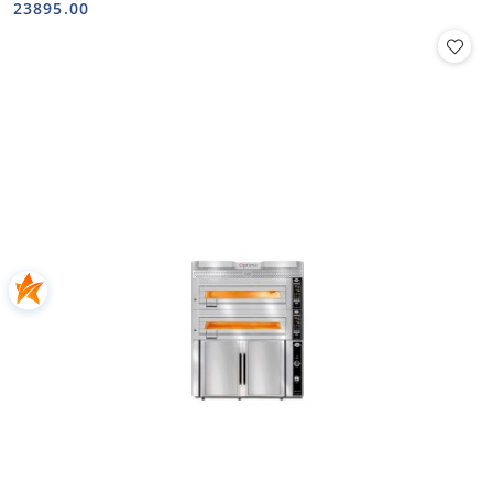
Cena:
Cena:
23895.00