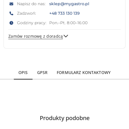
Napisz do nas:
sklep@mygastro.pl
Zadzwoń:
+48 733 130 139
Godziny pracy:
Pon.–Pt. 8:00–16:00
Zamów rozmowę z doradcą
Wyślij
OPIS
GPSR
FORMULARZ KONTAKTOWY
Produkty
Produkty podobne
Pomiń karuzelę produktów
o