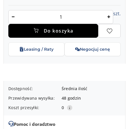
Ilość
szt.
Do koszyka
Leasing / Raty
Negocjuj cenę
Dostępność
Dostępność:
Średnia ilość
i
Przewidywana wysyłka:
48 godzin
dostawa
Koszt przesyłki:
0
Pomoc i doradztwo