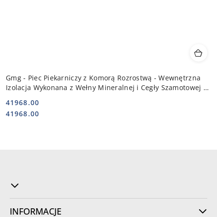
Gmg - Piec Piekarniczy z Komorą Rozrostwą - Wewnętrzna
Izolacja Wykonana z Wełny Mineralnej i Cegły Szamotowej 2x
7,5 kW 400V |
41968.00
Cena:
Cena:
41968.00
INFORMACJE