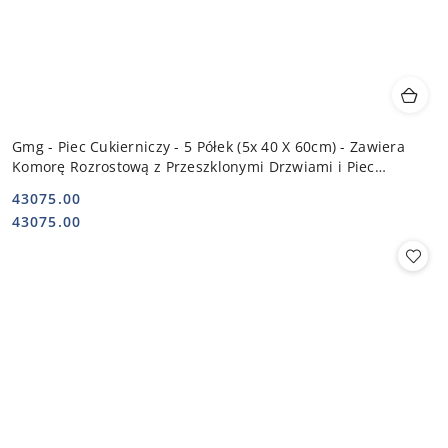
Gmg - Piec Cukierniczy - 5 Półek (5x 40 X 60cm) - Zawiera
Komorę Rozrostową z Przeszklonymi Drzwiami i Piec
Piekarniczy9,5 kW |
43075.00
Cena:
Cena:
43075.00