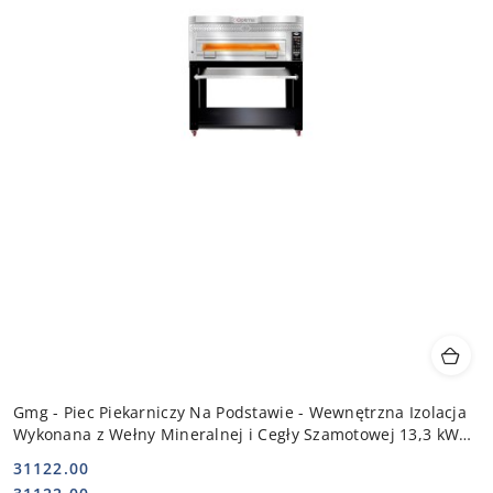
Gmg - Piec Piekarniczy Na Podstawie - Wewnętrzna Izolacja
Wykonana z Wełny Mineralnej i Cegły Szamotowej 13,3 kW
400V | PB 1T 12
31122.00
Cena: