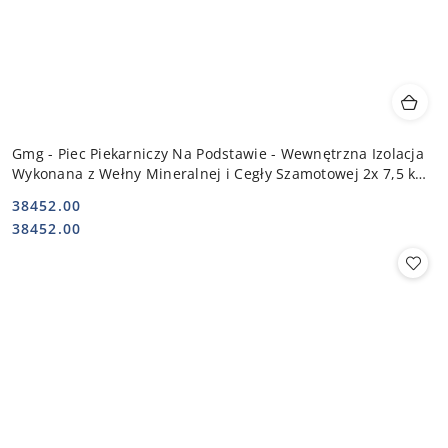
Gmg - Piec Piekarniczy Na Podstawie - Wewnętrzna Izolacja
Wykonana z Wełny Mineralnej i Cegły Szamotowej 2x 7,5 kW
400V | PB 2T
38452.00
Cena:
Cena:
38452.00