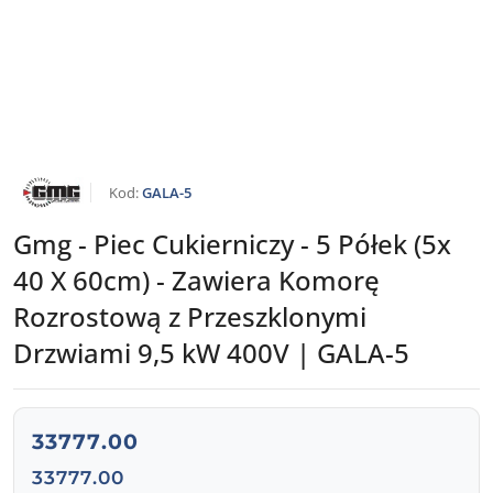
NAZWA
Kod:
GALA-5
PRODUCENTA:
GMG
Gmg - Piec Cukierniczy - 5 Półek (5x
40 X 60cm) - Zawiera Komorę
Rozrostową z Przeszklonymi
Drzwiami 9,5 kW 400V | GALA-5
cena:
33777.00
Cena:
33777.00