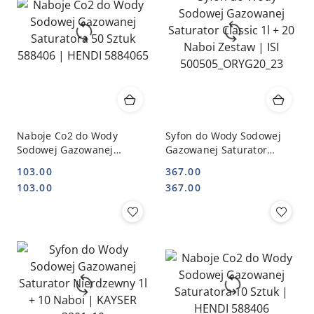
Naboje Co2 do Wody
Syfon do Wody Sodowej
Sodowej Gazowanej
Gazowanej Saturator
Saturatora 50 Sztuk
Classic 1l + 20 Naboi
103.00
367.00
588406 | HENDI 5884065
Zestaw | ISI
Cena:
Cena:
Cena:
Cena:
103.00
367.00
500505_ORYG20_23