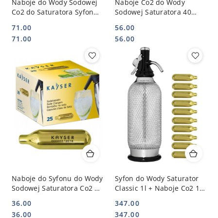
Naboje do Wody Sodowej
Naboje Co2 do Wody
Co2 do Saturatora Syfonu
Sodowej Saturatora 40
50 Sztuk 1101 | KAYSER
Sztuk Uniwersalne |
71.00
56.00
1101_5
KAYSER 11014
Cena:
Cena:
Cena:
Cena:
71.00
56.00
Naboje do Syfonu do Wody
Syfon do Wody Saturator
Sodowej Saturatora Co2 25
Classic 1l + Naboje Co2 10
Sztuk | KAYSER 1102
Sztuk Stalgast 500505 | ISI
36.00
347.00
500505_10_23
Cena:
Cena:
Cena:
Cena:
36.00
347.00