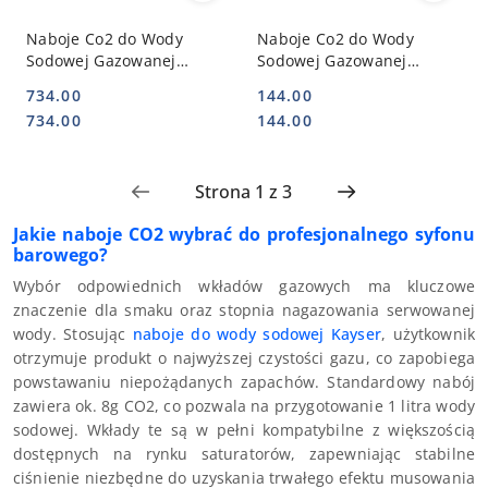
Naboje Co2 do Wody
Naboje Co2 do Wody
Sodowej Gazowanej
Sodowej Gazowanej
Saturatora 360 Sztuk
Saturatora 70 Sztuk
734.00
144.00
588406 | HENDI 588406K
588406 | HENDI 5884067
Cena:
Cena:
Cena:
Cena:
734.00
144.00
Jakie naboje CO2 wybrać do profesjonalnego syfonu
barowego?
Wybór odpowiednich wkładów gazowych ma kluczowe
znaczenie dla smaku oraz stopnia nagazowania serwowanej
wody. Stosując
naboje do wody sodowej Kayser
, użytkownik
otrzymuje produkt o najwyższej czystości gazu, co zapobiega
powstawaniu niepożądanych zapachów. Standardowy nabój
zawiera ok. 8g CO2, co pozwala na przygotowanie 1 litra wody
sodowej. Wkłady te są w pełni kompatybilne z większością
dostępnych na rynku saturatorów, zapewniając stabilne
ciśnienie niezbędne do uzyskania trwałego efektu musowania