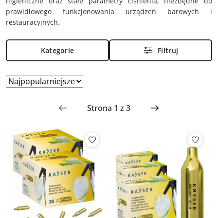
higieniczne oraz stałe parametry ciśnienia, niezbędne do
prawidłowego funkcjonowania urządzeń barowych i
restauracyjnych.
Kategorie
Filtruj
Zastosowano
Sortuj
według
sortowanie:
Najpopularniejsze.