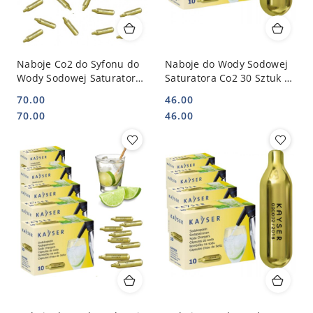
Naboje Co2 do Syfonu do
Naboje do Wody Sodowej
Wody Sodowej Saturatora
Saturatora Co2 30 Sztuk |
50 Sztuk | KAYSER 11022
KAYSER 11013
70.00
46.00
Cena:
Cena:
Cena:
Cena:
70.00
46.00