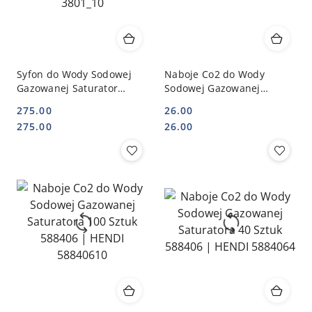
Syfon do Wody Sodowej
Naboje Co2 do Wody
Gazowanej Saturator
Sodowej Gazowanej
Nierdzewny 1l + 10 Naboi
Saturatora 10 Sztuk |
275.00
26.00
| KAYSER 3801_10
HENDI 588406
Cena:
Cena:
Cena:
Cena:
275.00
26.00