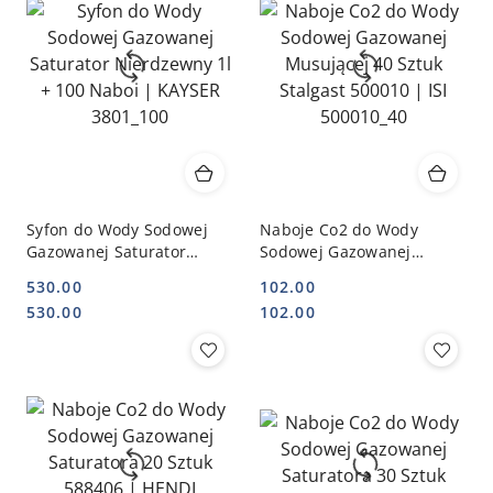
Syfon do Wody Sodowej
Naboje Co2 do Wody
Gazowanej Saturator
Sodowej Gazowanej
Nierdzewny 1l + 100 Naboi
Musującej 40 Sztuk
530.00
102.00
| KAYSER 3801_100
Stalgast 500010 | ISI
Cena:
Cena:
Cena:
Cena:
530.00
102.00
500010_40