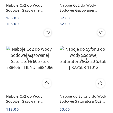
Naboje Co2 do Wody
Naboje Co2 do Wody
Sodowej Gazowanej
Sodowej Gazowanej
Saturatora 100 Sztuk
Saturatora 40 Sztuk
163.00
82.00
588406 | HENDI 58840610
588406 | HENDI 5884064
Cena:
Cena:
Cena:
Cena:
163.00
82.00
Naboje Co2 do Wody
Naboje do Syfonu do Wody
Sodowej Gazowanej
Sodowej Saturatora Co2 20
Saturatora 60 Sztuk
Sztuk | KAYSER 11012
118.00
33.00
588406 | HENDI 5884066