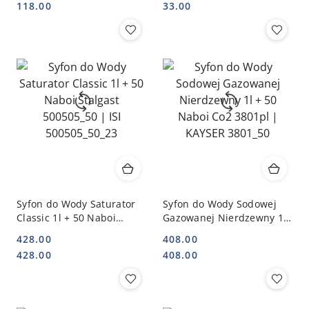
Cena:
Cena:
Cena:
Cena:
118.00
33.00
Syfon do Wody Saturator
Syfon do Wody Sodowej
Classic 1l + 50 Naboi
Gazowanej Nierdzewny 1l
Stalgast 500505_50 | ISI
+ 50 Naboi Co2 3801pl |
428.00
408.00
500505_50_23
KAYSER 3801_50
Cena:
Cena:
Cena:
Cena:
428.00
408.00