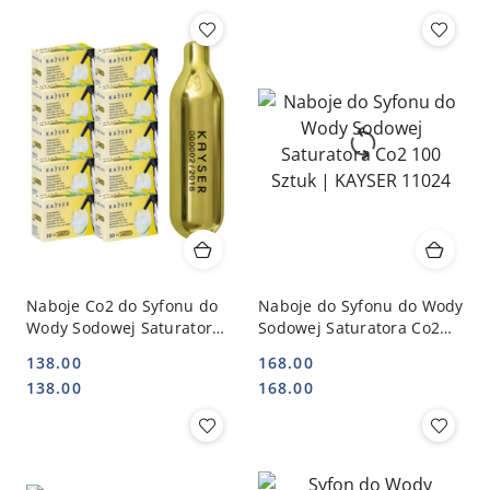
Naboje Co2 do Syfonu do
Naboje do Syfonu do Wody
Wody Sodowej Saturatora
Sodowej Saturatora Co2
100 Sztuk Oryginalne |
100 Sztuk | KAYSER 11024
138.00
168.00
KAYSER 110110
Cena:
Cena:
Cena:
Cena:
138.00
168.00