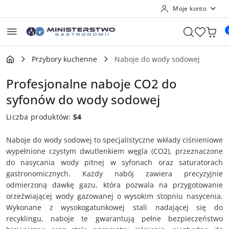
Moje konto
Przejdź do treści głównej
Przejdź do wyszukiwarki
Przejdź do moje konto
Przejdź do menu głównego
Przejdź do stopki
Przybory kuchenne
Naboje do wody sodowej
Profesjonalne naboje CO2 do
syfonów do wody sodowej
Liczba produktów:
54
Naboje do wody sodowej to specjalistyczne wkłady ciśnieniowe
wypełnione czystym dwutlenkiem węgla (CO2), przeznaczone
do nasycania wody pitnej w syfonach oraz saturatorach
gastronomicznych. Każdy nabój zawiera precyzyjnie
odmierzoną dawkę gazu, która pozwala na przygotowanie
orzeźwiającej wody gazowanej o wysokim stopniu nasycenia.
Wykonane z wysokogatunkowej stali nadającej się do
recyklingu, naboje te gwarantują pełne bezpieczeństwo