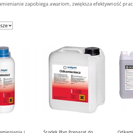
mienianie zapobiega awariom, zwiększa efektywność prac
sze.
 KOSZYKA
DO KOSZYKA
amieniania i
Środek Płyn Preparat do
Odkami