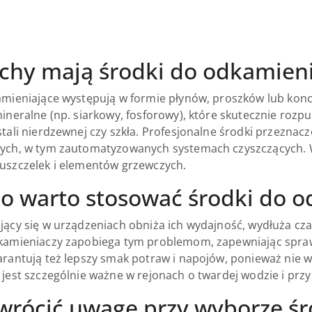
echy mają środki do odkamien
mieniające występują w formie płynów, proszków lub konc
ineralne (np. siarkowy, fosforowy), które skutecznie rozp
tali nierdzewnej czy szkła. Profesjonalne środki przezna
ch, w tym zautomatyzowanych systemach czyszczących. Wie
uszczelek i elementów grzewczych.
o warto stosować środki do 
ący się w urządzeniach obniża ich wydajność, wydłuża czas
amieniaczy zapobiega tym problemom, zapewniając sprawne
rantują też lepszy smak potraw i napojów, ponieważ nie w
jest szczególnie ważne w rejonach o twardej wodzie i przy
wrócić uwagę przy wyborze ś