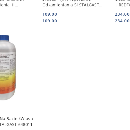
enia 1l
Odkamieniania 5l STALGAST
| REDF
010
648050
109.00
234.00
Cena:
Cena:
Cena:
Cena:
109.00
234.00
 KOSZYKA
Na Bazie kW asu
STALGAST 648011