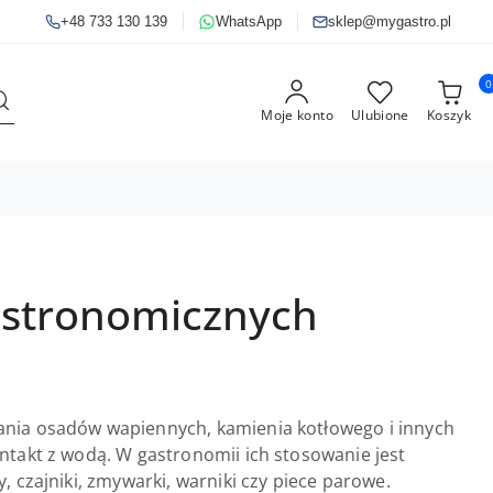
+48 733 130 139
WhatsApp
sklep@mygastro.pl
0
Moje konto
Ulubione
Koszyk
astronomicznych
nia osadów wapiennych, kamienia kotłowego i innych
takt z wodą. W gastronomii ich stosowanie jest
 czajniki, zmywarki, warniki czy piece parowe.