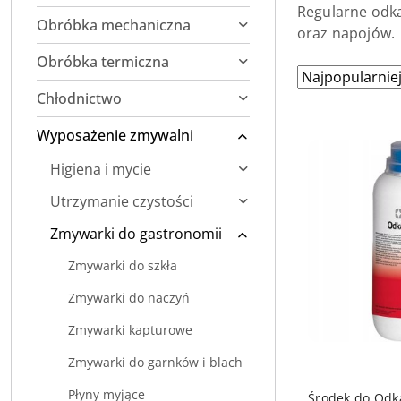
Regularne odka
Obróbka mechaniczna
oraz napojów.
Obróbka termiczna
Zastosowano
Sortuj
według
sortowanie:
Chłodnictwo
Najpopularniej
Wyposażenie zmywalni
Higiena i mycie
Utrzymanie czystości
Zmywarki do gastronomii
Zmywarki do szkła
Zmywarki do naczyń
Zmywarki kapturowe
Zmywarki do garnków i blach
DO
Płyny myjące
Środek do Odk