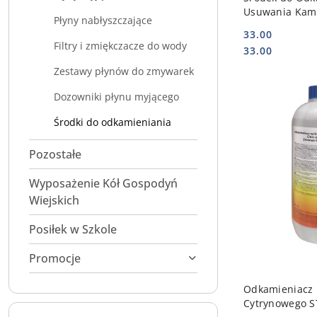
Usuwania Kami
Płyny nabłyszczające
STALGAST 648
33.00
Filtry i zmiękczacze do wody
Cena:
Cena:
33.00
Zestawy płynów do zmywarek
Dozowniki płynu myjącego
Środki do odkamieniania
Pozostałe
Wyposażenie Kół Gospodyń
Wiejskich
Posiłek w Szkole
Promocje
DO
Odkamieniacz 
Cytrynowego 