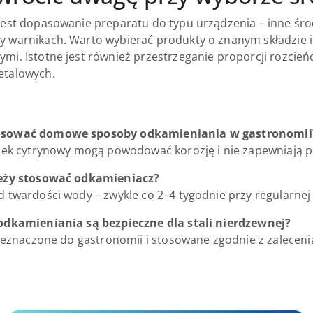
jest dopasowanie preparatu do typu urządzenia – inne środ
 warnikach. Warto wybierać produkty o znanym składzie 
mi. Istotne jest również przestrzeganie proporcji rozcieńc
etalowych.
osować domowe sposoby odkamieniania w gastronomii
asek cytrynowy mogą powodować korozję i nie zapewniają p
leży stosować odkamieniacz?
d twardości wody – zwykle co 2–4 tygodnie przy regularnej 
 odkamieniania są bezpieczne dla stali nierdzewnej?
przeznaczone do gastronomii i stosowane zgodnie z zalecen