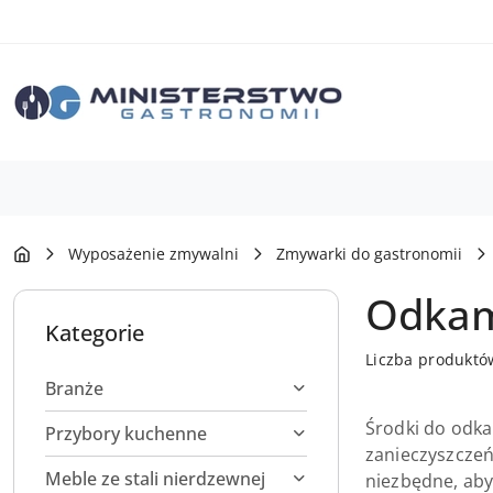
Przejdź do treści głównej
Przejdź do wyszukiwarki
Przejdź do moje konto
Przejdź do menu głównego
Przejdź do stopki
Wyposażenie zmywalni
Zmywarki do gastronomii
Odkam
Kategorie
Liczba produktó
Branże
Środki do odka
Przybory kuchenne
zanieczyszczeń
Meble ze stali nierdzewnej
niezbędne, aby