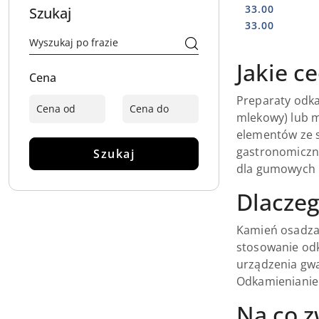
33.00
Szukaj
Cena:
Cena:
33.00
Jakie c
Cena
Preparaty odka
mlekowy) lub m
elementów ze s
gastronomiczny
Szukaj
dla gumowych 
Dlaczeg
Kamień osadzaj
stosowanie odk
urządzenia gwa
Odkamienianie 
Na co z