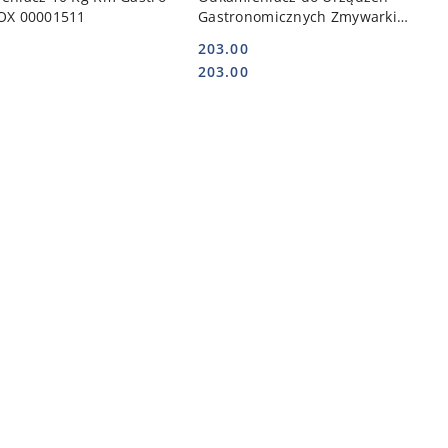
OX 00001511
Gastronomicznych Zmywarki
Pieca 10l STALGAST 648100
203.00
Cena:
Cena:
203.00