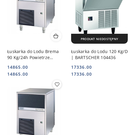
PRODUKT NIEDOSTĘPNY
Łuskarka do Lodu Brema
Łuskarka do Lodu 120 Kg/D
90 Kg/24h Powietrze
| BARTSCHER 104436
STALGAST 873901
14865.00
17336.00
Cena:
Cena:
Cena:
Cena:
14865.00
17336.00