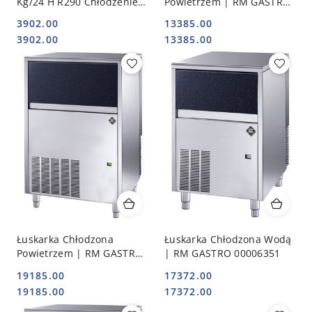
Kg/24 H R290 Chłodzenie
Powietrzem | RM GASTRO
Powietrzem | WGUCH0018
00006350
3902.00
13385.00
Cena:
Cena:
Cena:
Cena:
3902.00
13385.00
Łuskarka Chłodzona
Łuskarka Chłodzona Wodą
Powietrzem | RM GASTRO
| RM GASTRO 00006351
00006352
19185.00
17372.00
Cena:
Cena:
Cena:
Cena:
19185.00
17372.00