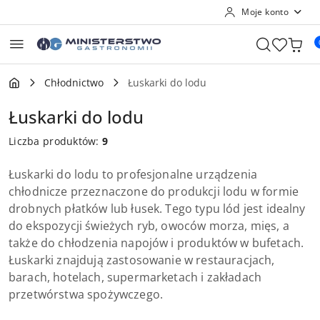
Moje konto
Przejdź do treści głównej
Przejdź do wyszukiwarki
Przejdź do moje konto
Przejdź do menu głównego
Przejdź do stopki
Chłodnictwo
Łuskarki do lodu
Łuskarki do lodu
Liczba produktów:
9
Łuskarki do lodu to profesjonalne urządzenia
chłodnicze przeznaczone do produkcji lodu w formie
drobnych płatków lub łusek. Tego typu lód jest idealny
do ekspozycji świeżych ryb, owoców morza, mięs, a
także do chłodzenia napojów i produktów w bufetach.
Łuskarki znajdują zastosowanie w restauracjach,
barach, hotelach, supermarketach i zakładach
przetwórstwa spożywczego.