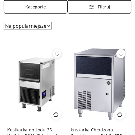
Kategorie
Filtruj
Zastosowano
Sortuj
według
sortowanie:
Najpopularniejsze.
Kostkarka do Lodu 35
Łuskarka Chłodzona