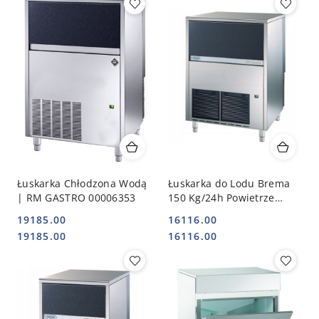
Łuskarka Chłodzona Wodą
Łuskarka do Lodu Brema
| RM GASTRO 00006353
150 Kg/24h Powietrze
STALGAST 873151
19185.00
16116.00
Cena:
Cena:
Cena:
Cena:
19185.00
16116.00