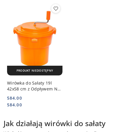
PRODUKT NIEDOSTĘPNY
Wirówka do Sałaty 19l
42x58 cm z Odpływem Na
Wodę STALGAST 072190
584.00
Cena:
Cena:
584.00
Jak działają wirówki do sałaty