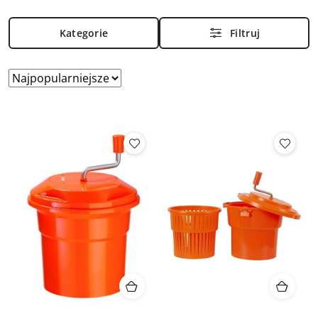
Kategorie
Filtruj
Zastosowano
Sortuj
według
sortowanie:
Najpopularniejsze.