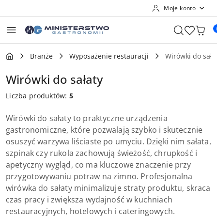
Moje konto
Przejdź do treści głównej
Przejdź do wyszukiwarki
Przejdź do moje konto
Przejdź do menu głównego
Przejdź do stopki
Branże
Wyposażenie restauracji
Wirówki do sała
Wirówki do sałaty
Liczba produktów:
5
Wirówki do sałaty to praktyczne urządzenia
gastronomiczne, które pozwalają szybko i skutecznie
osuszyć warzywa liściaste po umyciu. Dzięki nim sałata,
szpinak czy rukola zachowują świeżość, chrupkość i
apetyczny wygląd, co ma kluczowe znaczenie przy
przygotowywaniu potraw na zimno. Profesjonalna
wirówka do sałaty minimalizuje straty produktu, skraca
czas pracy i zwiększa wydajność w kuchniach
restauracyjnych, hotelowych i cateringowych.