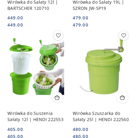
Wirówka do Sałaty 12l |
Wirówka do Sałaty 19L |
BARTSCHER 120710
SZRON JW-SP19
449.00
479.00
Cena:
Cena:
Cena:
Cena:
449.00
479.00
Wirówka do Suszenia
Wirówka Szuszarka do
Sałaty 12l | HENDI 222553
Sałaty 25l | HENDI 222560
405.00
480.00
Cena:
Cena:
Cena:
Cena:
405.00
480.00