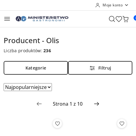
Moje konto
Przejdź do treści głównej
Przejdź do wyszukiwarki
Przejdź do moje konto
Przejdź do menu głównego
Przejdź do stopki
Producent - Olis
Liczba produktów:
236
Kategorie
Filtruj
Zastosowano
Sortuj
według
sortowanie:
Najpopularniejsze.