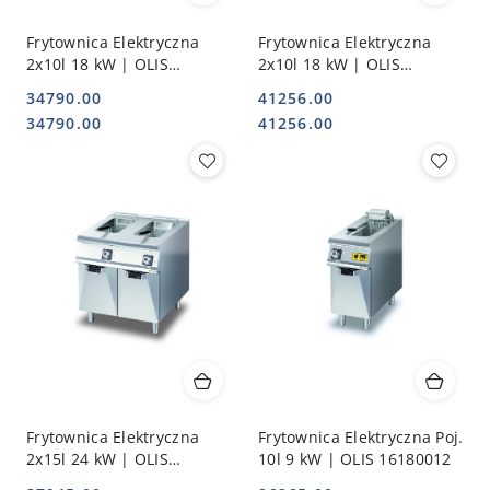
Frytownica Elektryczna
Frytownica Elektryczna
2x10l 18 kW | OLIS
2x10l 18 kW | OLIS
16180013
16180015
34790.00
41256.00
Cena:
Cena:
Cena:
Cena:
34790.00
41256.00
Frytownica Elektryczna
Frytownica Elektryczna Poj.
2x15l 24 kW | OLIS
10l 9 kW | OLIS 16180012
16180014