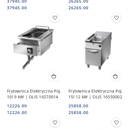
37945.00
26265.00
Cena:
Cena:
Cena:
Cena:
37945.00
26265.00
Frytownica Elektryczna Poj.
Frytownica Elektryczna Poj.
10l 9 kW | OLIS 16570014
15l 12 kW | OLIS 16550002
12226.00
25858.00
Cena:
Cena:
Cena:
Cena:
12226.00
25858.00