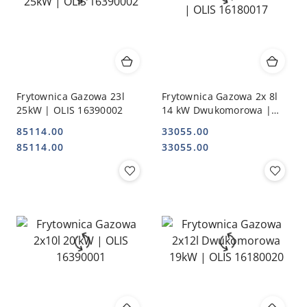
Frytownica Gazowa 23l
Frytownica Gazowa 2x 8l
25kW | OLIS 16390002
14 kW Dwukomorowa |
OLIS 16180017
85114.00
33055.00
Cena:
Cena:
Cena:
Cena:
85114.00
33055.00