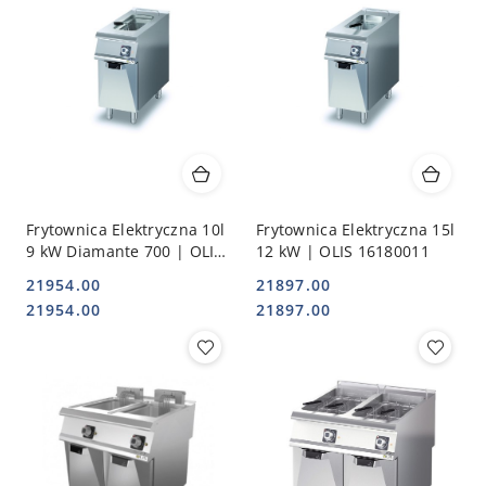
Frytownica Elektryczna 10l
Frytownica Elektryczna 15l
9 kW Diamante 700 | OLIS
12 kW | OLIS 16180011
16180010
21954.00
21897.00
Cena:
Cena:
Cena:
Cena:
21954.00
21897.00