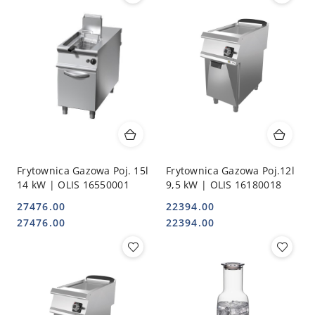
Frytownica Gazowa Poj. 15l
Frytownica Gazowa Poj.12l
14 kW | OLIS 16550001
9,5 kW | OLIS 16180018
27476.00
22394.00
Cena:
Cena:
Cena:
Cena:
27476.00
22394.00