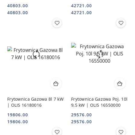
OLIS 16180021
40803.00
42721.00
Cena:
Cena:
Cena:
Cena:
40803.00
42721.00
Frytownica Gazowa 8l 7 kW
Frytownica Gazowa Poj. 10l
| OLIS 16180016
9,5 kW | OLIS 16550000
19806.00
29576.00
Cena:
Cena:
Cena:
Cena:
19806.00
29576.00