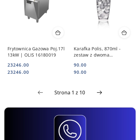
Frytownica Gazowa Poj.17l
Karafka Polis, 870ml -
13kW | OLIS 16180019
zestaw z dwoma
zatyczkami RONA
23246.00
90.00
Cena:
Cena:
Cena:
Cena:
23246.00
90.00