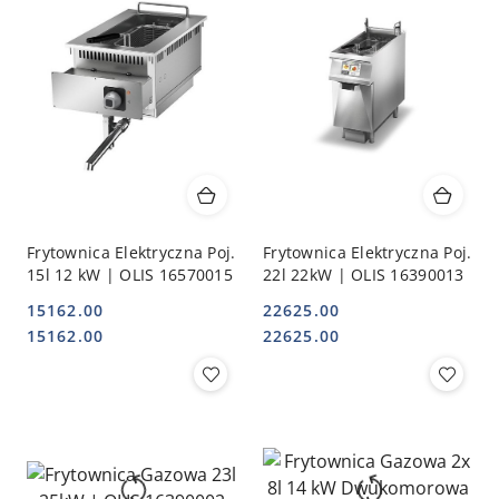
Frytownica Elektryczna Poj.
Frytownica Elektryczna Poj.
15l 12 kW | OLIS 16570015
22l 22kW | OLIS 16390013
15162.00
22625.00
Cena:
Cena:
Cena:
Cena:
15162.00
22625.00