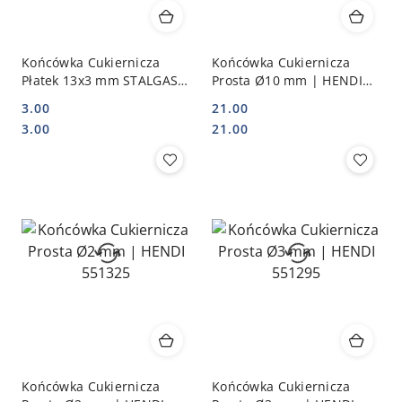
Końcówka Cukiernicza
Końcówka Cukiernicza
Płatek 13x3 mm STALGAST
Prosta Ø10 mm | HENDI
517011
551363
3.00
21.00
Cena:
Cena:
Cena:
Cena:
3.00
21.00
Końcówka Cukiernicza
Końcówka Cukiernicza