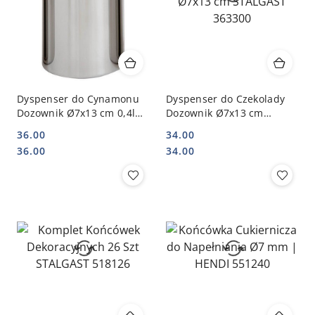
Dyspenser do Cynamonu
Dyspenser do Czekolady
Dozownik Ø7x13 cm 0,4l
Dozownik Ø7x13 cm
STALGAST 363200
STALGAST 363300
36.00
34.00
Cena:
Cena:
Cena:
Cena:
36.00
34.00