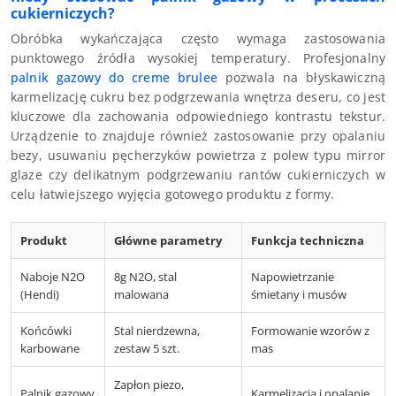
cukierniczych?
Obróbka wykańczająca często wymaga zastosowania
punktowego źródła wysokiej temperatury. Profesjonalny
palnik gazowy do creme brulee
pozwala na błyskawiczną
karmelizację cukru bez podgrzewania wnętrza deseru, co jest
kluczowe dla zachowania odpowiedniego kontrastu tekstur.
Urządzenie to znajduje również zastosowanie przy opalaniu
bezy, usuwaniu pęcherzyków powietrza z polew typu mirror
glaze czy delikatnym podgrzewaniu rantów cukierniczych w
celu łatwiejszego wyjęcia gotowego produktu z formy.
Produkt
Główne parametry
Funkcja techniczna
Naboje N2O
8g N2O, stal
Napowietrzanie
(Hendi)
malowana
śmietany i musów
Końcówki
Stal nierdzewna,
Formowanie wzorów z
karbowane
zestaw 5 szt.
mas
Zapłon piezo,
Palnik gazowy
Karmelizacja i opalanie