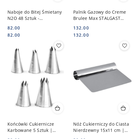
Naboje do Bitej Śmietany
Palnik Gazowy do Creme
N2O 48 Sztuk -
Brulee Max STALGAST
Uniwersalne Wkłady do
500700
82.00
132.00
Syfonów | HENDI
Cena:
Cena:
Cena:
Cena:
82.00
132.00
588215_48
Końcówki Cukiernicze
Nóż Cukierniczy do Ciasta
Karbowane 5 Sztuk |
Nierdzewny 15x11 cm |
HENDI 551790
HENDI 553404