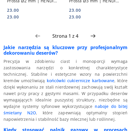
Prosta Ø2 mm | HENDI
Prosta Ø3 mm | HENDI
551325
551295
23.00
23.00
Cena:
Cena:
Cena:
Cena:
23.00
23.00
Jakie narzędzia są kluczowe przy profesjonalnym
dekorowaniu deserów?
Precyzja w zdobieniu ciast i monoporcji wymaga
zastosowania narzędzi o konkretnej charakterystyce
technicznej. Stabilne i estetyczne wzory na powierzchni
kremów umożliwiają
końcówki cukiernicze karbowane
, które
dzięki wykonaniu ze stali nierdzewnej zachowują swój kształt
nawet przy pracy z gęstymi masami. W przypadku deserów
wymagających idealnie puszystej struktury, niezbędne są
wydajne systemy syfonowe wykorzystujące
naboje do bitej
śmietany N2O
, które zapewniają optymalny stopień
napowietrzenia i stabilność bazy mlecznej lub roślinnej.
Kiedy stosować palnik gazowy w procesach