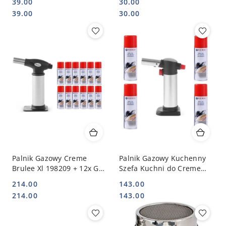
39.00
30.00
Cena:
Cena:
Cena:
Cena:
39.00
30.00
Palnik Gazowy Creme
Palnik Gazowy Kuchenny
Brulee Xl 198209 + 12x Gaz
Szefa Kuchni do Creme
| HENDI 198209_199046_3
Brulee + Zapas Gazu
214.00
143.00
198223 | HENDI
Cena:
Cena:
Cena:
Cena:
214.00
143.00
198223_199046