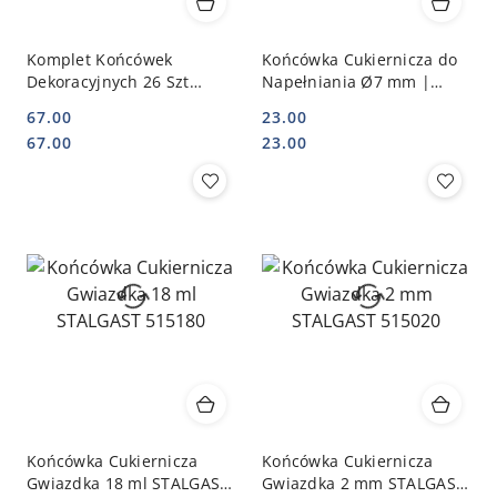
Komplet Końcówek
Końcówka Cukiernicza do
Dekoracyjnych 26 Szt
Napełniania Ø7 mm |
STALGAST 518126
HENDI 551240
67.00
23.00
Cena:
Cena:
Cena:
Cena:
67.00
23.00
Końcówka Cukiernicza
Końcówka Cukiernicza
Gwiazdka 18 ml STALGAST
Gwiazdka 2 mm STALGAST