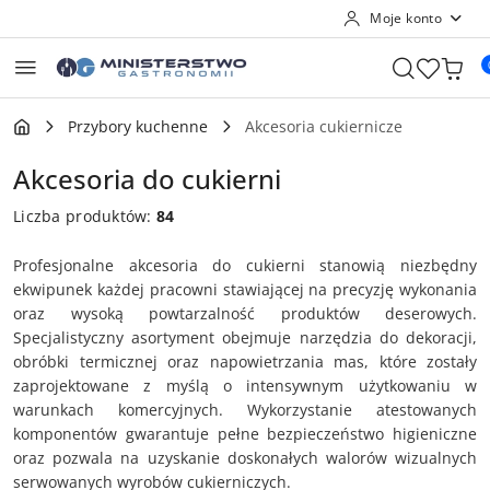
Moje konto
Przejdź do treści głównej
Przejdź do wyszukiwarki
Przejdź do moje konto
Przejdź do menu głównego
Przejdź do stopki
Przybory kuchenne
Akcesoria cukiernicze
Akcesoria do cukierni
Liczba produktów:
84
Profesjonalne akcesoria do cukierni stanowią niezbędny
ekwipunek każdej pracowni stawiającej na precyzję wykonania
oraz wysoką powtarzalność produktów deserowych.
Specjalistyczny asortyment obejmuje narzędzia do dekoracji,
obróbki termicznej oraz napowietrzania mas, które zostały
zaprojektowane z myślą o intensywnym użytkowaniu w
warunkach komercyjnych. Wykorzystanie atestowanych
komponentów gwarantuje pełne bezpieczeństwo higieniczne
oraz pozwala na uzyskanie doskonałych walorów wizualnych
serwowanych wyrobów cukierniczych.