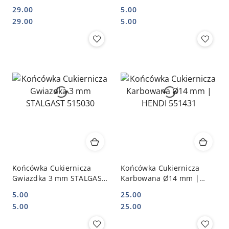
515180
515020
29.00
5.00
Cena:
Cena:
Cena:
Cena:
29.00
5.00
Końcówka Cukiernicza
Końcówka Cukiernicza
Gwiazdka 3 mm STALGAST
Karbowana Ø14 mm |
515030
HENDI 551431
5.00
25.00
Cena:
Cena:
Cena:
Cena:
5.00
25.00