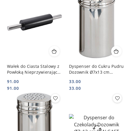
Wałek do Ciasta Stalowy z
Dyspenser do Cukru Pudru
Powłoką Nieprzywierającą
Dozownik Ø7x13 cm
470 mm STALGAST 524472
STALGAST 363150
91.00
33.00
Cena:
Cena:
Cena:
Cena:
91.00
33.00