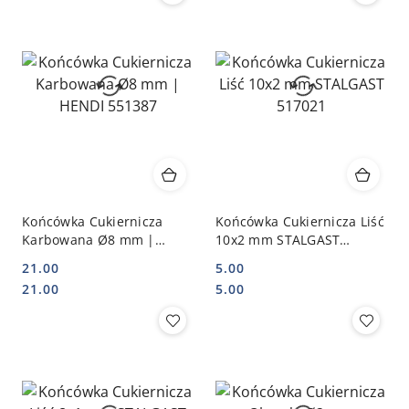
Końcówka Cukiernicza
Końcówka Cukiernicza Liść
Karbowana Ø8 mm |
10x2 mm STALGAST
HENDI 551387
517021
21.00
5.00
Cena:
Cena:
Cena:
Cena:
21.00
5.00