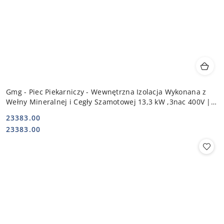
Gmg - Piec Piekarniczy - Wewnętrzna Izolacja Wykonana z
Wełny Mineralnej i Cegły Szamotowej 13,3 kW ,3nac 400V |
PBF - 128
23383.00
Cena:
Cena:
23383.00