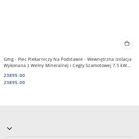
Gmg - Piec Piekarniczy Na Podstawie - Wewnętrzna Izolacja
Wykonana z Wełny Mineralnej i Cegły Szamotowej 7,5 kW
400V | PB 1T 84
23895.00
Cena:
Cena:
23895.00