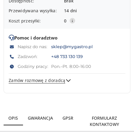
Dostępność:
Brak
i
Przewidywana wysyłka:
14 dni
dostawa
Koszt przesyłki:
0
Pomoc i doradztwo
Napisz do nas:
sklep@mygastro.pl
Zadzwoń:
+48 733 130 139
Godziny pracy:
Pon.–Pt. 8:00–16:00
Zamów rozmowę z doradcą
Wyślij
OPIS
GWARANCJA
GPSR
FORMULARZ
KONTAKTOWY