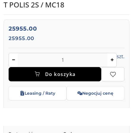
T POLIS 2S / MC18
cena:
25955.00
Cena:
25955.00
Ilość
szt.
Do koszyka
Leasing / Raty
Negocjuj cenę
Dostępność