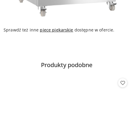
Sprawdź też inne
piece piekarskie
dostępne w ofercie.
Produkty
Produkty podobne
Pomiń karuzelę produktów
o
statusie: