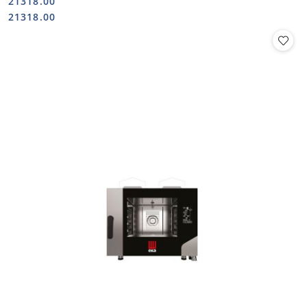
21318.00
Cena:
Cena:
21318.00