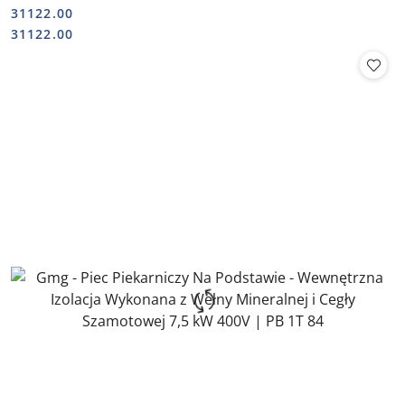
400V | PB 1T 12
31122.00
Cena:
Cena:
31122.00