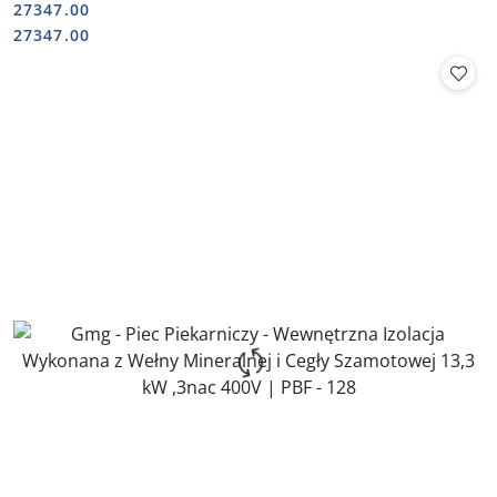
27347.00
Cena:
Cena:
27347.00