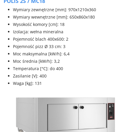
POLIS 2S / MC18
Wymiary zewnętrzne [mm]: 970x1210x360
Wymiary wewnętrzne [mm]: 650x860x180
Wysokość komory [cm]: 18
Izolacja: wełna mineralna
Pojemność blach 400x600: 2
Pojemność pizz Ø 33 cm: 3
Moc maksymalna [kW/h]: 6,4
Moc średnia [kW/h]: 3,2
Temperatura [°C]: do 400
Zasilanie [V]: 400
Waga [kg]: 131