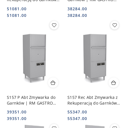
RM GASTRO 00026820
00026821
51081.00
38284.00
Cena:
Cena:
Cena:
Cena:
51081.00
38284.00
S157 P Abt Zmywarka do
S157 Rec Abt Zmywarka z
Garnków | RM GASTRO
Rekuperacją do Garnków |
00026822
RM GASTRO 00026823
39351.00
55347.00
Cena:
Cena:
Cena:
Cena:
39351.00
55347.00