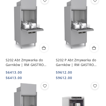
S202 Abt Zmywarka do
S202 P Abt Zmywarka do
Garnków | RM GASTRO
Garnków | RM GASTRO
00027074
00026824
56413.00
59612.00
Cena:
Cena:
Cena:
Cena:
56413.00
59612.00