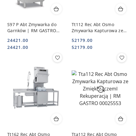
S97 P Abt Zmywarka do
Tt112 Rec Abt Osmo
Garnków | RM GASTRO
Zmywarka Kapturowa ze
00026817
ZmiękczaczemI
24421.00
52179.00
Rekuperacją | RM GASTRO
Cena:
Cena:
Cena:
Cena:
24421.00
52179.00
00025551
Tt162 Rec Abt Osmo
Tta112 Rec Abt Osmo