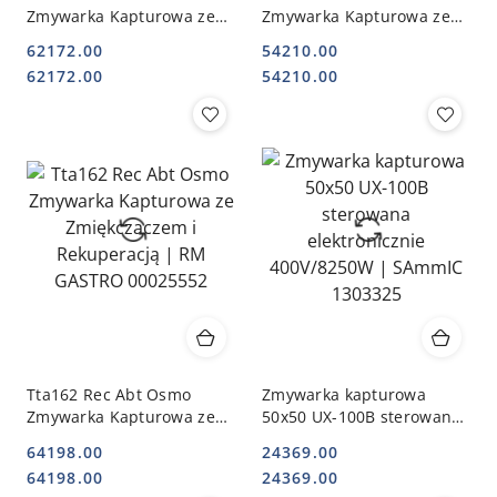
Zmywarka Kapturowa ze
Zmywarka Kapturowa ze
Zmiękczaczem i
ZmiękczaczemI
62172.00
54210.00
Rekuperacją | RM GASTRO
Rekuperacją | RM GASTRO
Cena:
Cena:
Cena:
Cena:
62172.00
54210.00
00025554
00025553
Tta162 Rec Abt Osmo
Zmywarka kapturowa
Zmywarka Kapturowa ze
50x50 UX-100B sterowana
Zmiękczaczem i
elektronicznie 400V/8250W
64198.00
24369.00
Rekuperacją | RM GASTRO
| SAmmIC 1303325
Cena:
Cena:
Cena:
Cena:
64198.00
24369.00
00025552