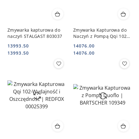
Zmywarka kapturowa do
Zmywarka Kapturowa do
naczyń STALGAST 803037
Naczyń z Pompą Qqi 102p
| REDFOX 00025400
13993.50
14076.00
Cena:
Cena:
Cena:
Cena:
13993.50
14076.00