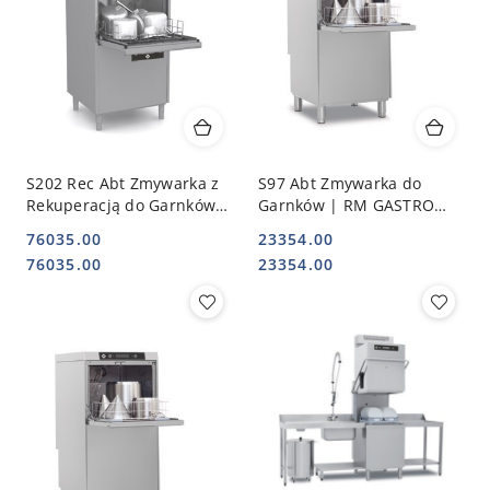
S202 Rec Abt Zmywarka z
S97 Abt Zmywarka do
Rekuperacją do Garnków |
Garnków | RM GASTRO
RM GASTRO 00026825
00027073
76035.00
23354.00
Cena:
Cena:
Cena:
Cena:
76035.00
23354.00