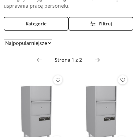
usprawnia pracę personelu.
Kategorie
Filtruj
Zastosowano
Sortuj
według
sortowanie:
Najpopularniejsze.