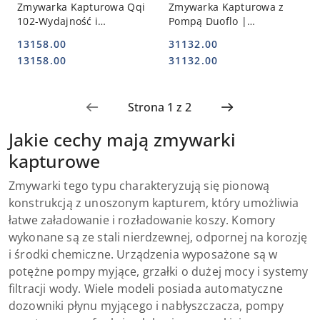
Zmywarka Kapturowa Qqi
Zmywarka Kapturowa z
102-Wydajność i
Pompą Duoflo |
Oszczędność | REDFOX
BARTSCHER 109349
13158.00
31132.00
00025399
Cena:
Cena:
Cena:
Cena:
13158.00
31132.00
Jakie cechy mają zmywarki
kapturowe
Zmywarki tego typu charakteryzują się pionową
konstrukcją z unoszonym kapturem, który umożliwia
łatwe załadowanie i rozładowanie koszy. Komory
wykonane są ze stali nierdzewnej, odpornej na korozję
i środki chemiczne. Urządzenia wyposażone są w
potężne pompy myjące, grzałki o dużej mocy i systemy
filtracji wody. Wiele modeli posiada automatyczne
dozowniki płynu myjącego i nabłyszczacza, pompy