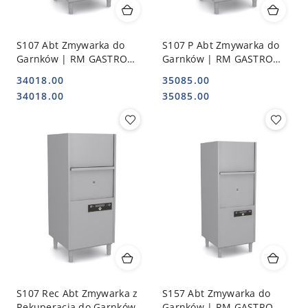
S107 Abt Zmywarka do
S107 P Abt Zmywarka do
Garnków | RM GASTRO
Garnków | RM GASTRO
00026818
00026819
34018.00
35085.00
Cena:
Cena:
Cena:
Cena:
34018.00
35085.00
S107 Rec Abt Zmywarka z
S157 Abt Zmywarka do
Rekuperacją do Garnków |
Garnków | RM GASTRO