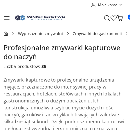
Moje konto
Przejdź do treści głównej
Przejdź do wyszukiwarki
Przejdź do moje konto
Przejdź do menu głównego
Przejdź do stopki
Wyposażenie zmywalni
Zmywarki do gastronomii
Profesjonalne zmywarki kapturowe
do naczyń
Liczba produktów:
35
Zmywarki kapturowe to profesjonalne urządzenia
myjące, przeznaczone do intensywnej pracy w
restauracjach, hotelach, stołówkach i innych lokalach
gastronomicznych o dużym obciążeniu. Ich
konstrukcja umożliwia szybkie mycie dużych ilości
naczyń, garnków i tac w cyklach trwających zaledwie
kilkadziesiąt sekund. Dzięki podnoszonemu kapturowi
obsługa jest wygodna i ergonomiczna, co znacząco