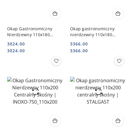
Okap Gastronomiczny
Okap gastronomiczny
Nierdzewny 110x180
nierdzewny 110x180
Centralny Skośny | INOXO-
centralny skośny |
3024.00
3366.00
750_110x180
STALGAST
Cena:
Cena:
Cena:
Cena:
3024.00
3366.00