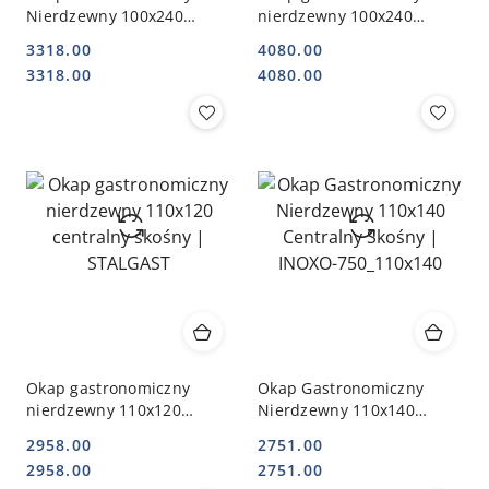
Nierdzewny 100x240
nierdzewny 100x240
Centralny Skośny | INOXO-
centralny skośny |
3318.00
4080.00
750_100x240
STALGAST
Cena:
Cena:
Cena:
Cena:
3318.00
4080.00
Okap gastronomiczny
Okap Gastronomiczny
nierdzewny 110x120
Nierdzewny 110x140
centralny skośny |
Centralny Skośny | INOXO-
2958.00
2751.00
STALGAST
750_110x140
Cena:
Cena:
Cena:
Cena:
2958.00
2751.00