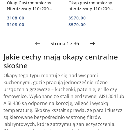
Okap Gastronomiczny
Okap gastronomiczny
Nierdzewny 110x200
nierdzewny 110x200
Centralny Skośny | INOXO-
centralny skośny |
3108.00
3570.00
750_110x200
STALGAST
Cena:
Cena:
Cena:
Cena:
3108.00
3570.00
Jakie cechy mają okapy centralne
skośne
Okapy tego typu montuje się nad wyspami
kuchennymi, gdzie pracują jednocześnie różne
urządzenia grzewcze – kuchenki, patelnie, grille czy
frytownice. Wykonane ze stali nierdzewnej AISI 304 lub
AISI 430 są odporne na korozję, wilgoć i wysoką
temperaturę. Skośny kształt sprawia, że para i tłuszcz
są kierowane bezpośrednio w stronę filtrów
labiryntowych, które zatrzymują zanieczyszczenia.