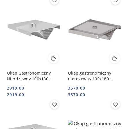
Okap Gastronomiczny
Okap gastronomiczny
Nierdzewny 100x180
nierdzewny 100x180
Centralny Skośny | INOXO-
centralny skośny |
2919.00
3570.00
750_100x180
STALGAST
Cena:
Cena:
Cena:
Cena:
2919.00
3570.00