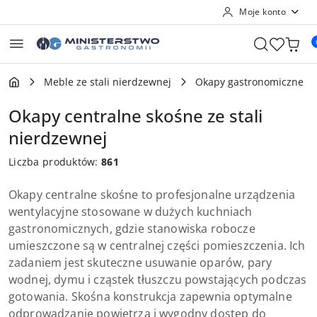
Moje konto
Przejdź do treści głównej
Przejdź do wyszukiwarki
Przejdź do moje konto
Przejdź do menu głównego
Przejdź do stopki
Meble ze stali nierdzewnej
Okapy gastronomiczne
Okapy centralne skośne ze stali
nierdzewnej
Liczba produktów:
861
Okapy centralne skośne to profesjonalne urządzenia
wentylacyjne stosowane w dużych kuchniach
gastronomicznych, gdzie stanowiska robocze
umieszczone są w centralnej części pomieszczenia. Ich
zadaniem jest skuteczne usuwanie oparów, pary
wodnej, dymu i cząstek tłuszczu powstających podczas
gotowania. Skośna konstrukcja zapewnia optymalne
odprowadzanie powietrza i wygodny dostęp do