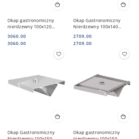
Okap gastronomiczny
Okap Gastronomiczny
nierdzewny 100x120
Nierdzewny 100x140
centralny skośny |
Centralny Skośny | INOXO-
3060.00
2709.00
STALGAST
750_100x140
Cena:
Cena:
Cena:
Cena:
3060.00
2709.00
Okap Gastronomiczny
Okap gastronomiczny
Nierdzewny 100x150
nierdzewny 100x150