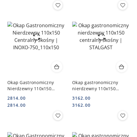
Okap Gastronomiczny
Okap gastronomiczny
Nierdzewny 110x150
nierdzewny 110x150
Centralny Skośny | INOXO-
centralny skośny |
2814.00
3162.00
750_110x150
STALGAST
Cena:
Cena:
Cena:
Cena:
2814.00
3162.00