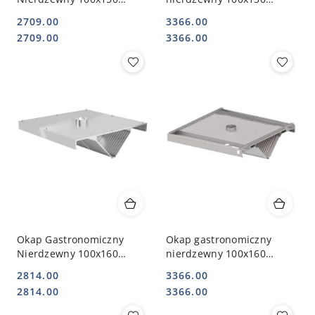
Centralny Skośny | INOXO-
centralny skośny |
2709.00
3366.00
750_100x150
STALGAST
Cena:
Cena:
Cena:
Cena:
2709.00
3366.00
Okap Gastronomiczny
Okap gastronomiczny
Nierdzewny 100x160
nierdzewny 100x160
Centralny Skośny | INOXO-
centralny skośny |
2814.00
3366.00
750_100x160
STALGAST
Cena:
Cena:
Cena:
Cena:
2814.00
3366.00