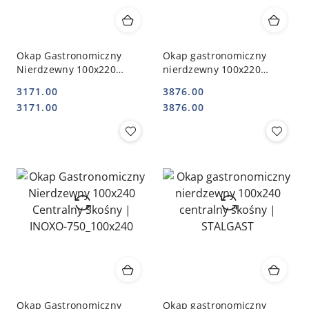
Okap Gastronomiczny
Okap gastronomiczny
Nierdzewny 100x220
nierdzewny 100x220
Centralny Skośny | INOXO-
centralny skośny |
3171.00
3876.00
750_100x220
STALGAST
Cena:
Cena:
Cena:
Cena:
3171.00
3876.00
Okap Gastronomiczny
Okap gastronomiczny