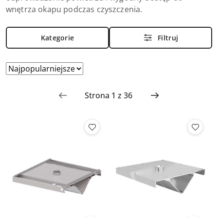
wnętrza okapu podczas czyszczenia.
Kategorie
Filtruj
Zastosowano
Sortuj
według
sortowanie:
Najpopularniejsze.