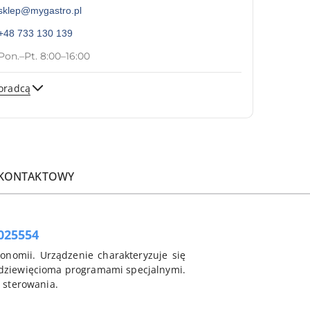
sklep@mygastro.pl
+48 733 130 139
Pon.–Pt. 8:00–16:00
oradcą
Wyślij
 KONTAKTOWY
025554
omii. Urządzenie charakteryzuje się
i dziewięcioma programami specjalnymi.
 sterowania.