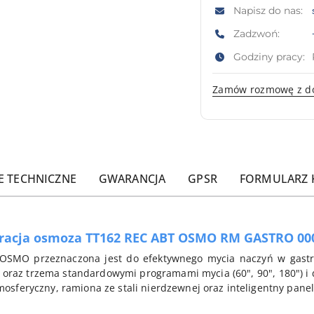
Napisz do nas:
Zadzwoń:
Godziny pracy:
Zamów rozmowę z d
E TECHNICZNE
GWARANCJA
GPSR
FORMULARZ
acja osmoza TT162 REC ABT OSMO RM GASTRO 00
SMO przeznaczona jest do efektywnego mycia naczyń w gastron
 oraz trzema standardowymi programami mycia (60", 90", 180") 
osferyczny, ramiona ze stali nierdzewnej oraz inteligentny panel