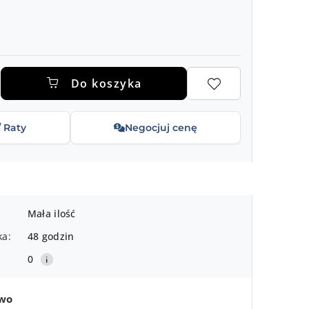
.
Do koszyka
/ Raty
Negocjuj cenę
Mała ilość
ka:
48 godzin
0
two