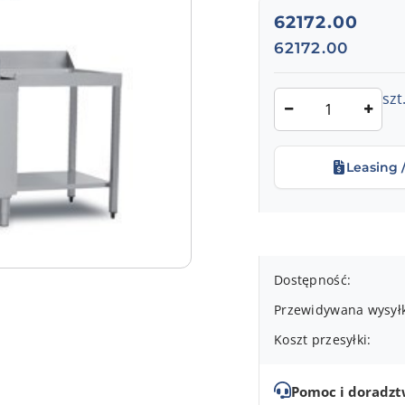
cena:
62172.00
Cena:
62172.00
Ilość
szt
Leasing 
Dostępność
Dostępność:
i
Przewidywana wysył
dostawa
Koszt przesyłki:
Pomoc i doradz