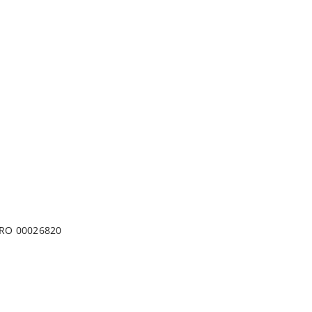
DO KOSZYKA
TRO 00026820