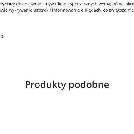
tyczną:
dostosowuje zmywarkę do specyficznych wymagań w zakres
wia wykrywanie usterek i informowanie o błędach, co zwiększa ni
Hz
Produkty
Produkty podobne
o
statusie: