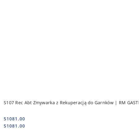
S107 Rec Abt Zmywarka z Rekuperacją do Garnków | RM GAS
51081.00
Cena:
Cena:
51081.00