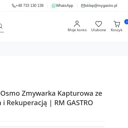
+48 733 130 139
WhatsApp
sklep@mygastro.pl
0
Moje konto
Ulubione
Koszyk
t Osmo Zmywarka Kapturowa ze
 i Rekuperacją | RM GASTRO