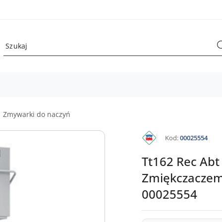
Zmywarki do naczyń
KATALOG
Kod:
00025554
RM
GASTRO
Tt162 Rec Ab
Zmiękczaczem
00025554