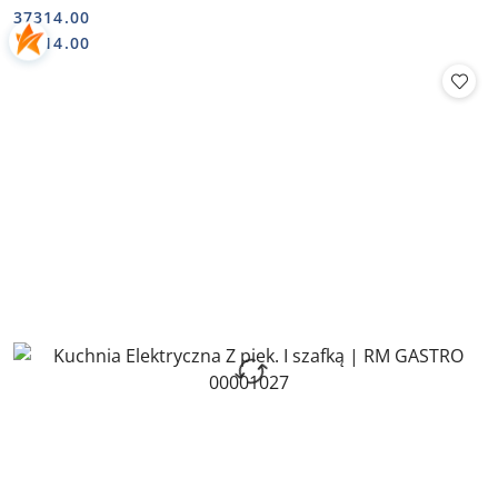
37314.00
Cena:
Cena:
37314.00