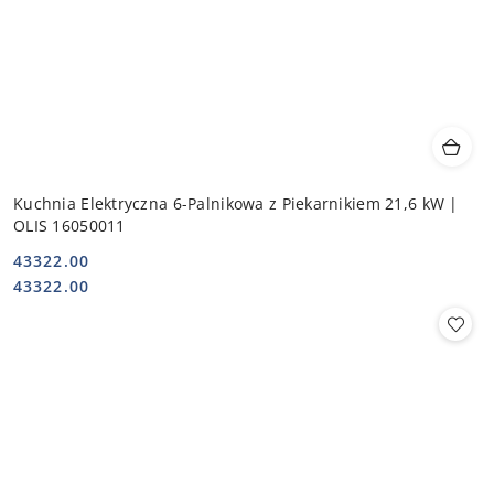
Kuchnia Elektryczna 6-Palnikowa z Piekarnikiem 21,6 kW |
OLIS 16050011
43322.00
Cena:
Cena:
43322.00