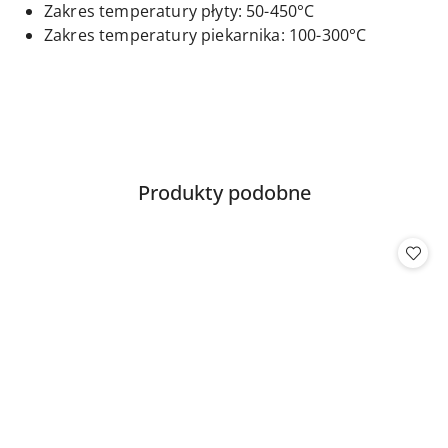
Zakres temperatury płyty: 50-450°C
Zakres temperatury piekarnika: 100-300°C
Produkty
Produkty podobne
Pomiń karuzelę produktów
o
statusie: