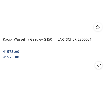
Kocioł Warzelny Gazowy G150l | BARTSCHER 2800031
41573.00
Cena:
Cena:
41573.00