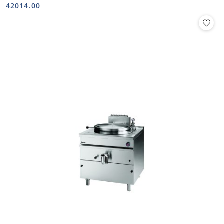
Cena:
Cena:
42014.00