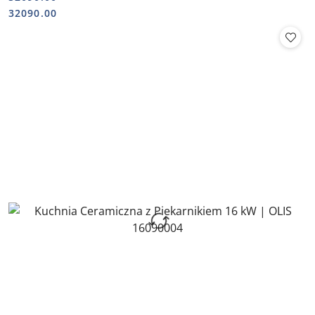
Cena:
Cena:
32090.00