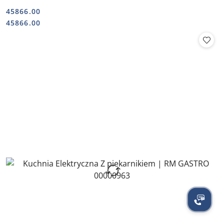
45866.00
Cena:
Cena:
45866.00