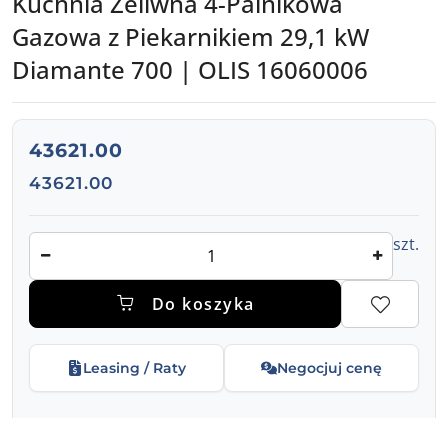
Kuchnia Żeliwna 4-Palnikowa
Gazowa z Piekarnikiem 29,1 kW
Diamante 700 | OLIS 16060006
Kuchnia żeliwna, 4 palniki gazowa z piekarnikiem gazow
cena:
43621.00
Cena:
43621.00
Ilość
szt.
Do koszyka
Leasing / Raty
Negocjuj cenę