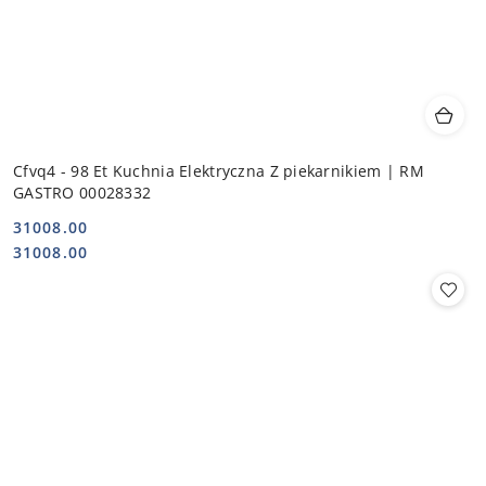
Cfvq4 - 98 Et Kuchnia Elektryczna Z piekarnikiem | RM
GASTRO 00028332
31008.00
Cena:
Cena:
31008.00