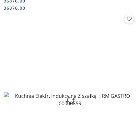
36876.00
Cena:
Cena:
36876.00