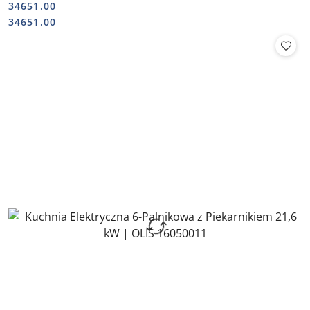
34651.00
Cena:
Cena:
34651.00