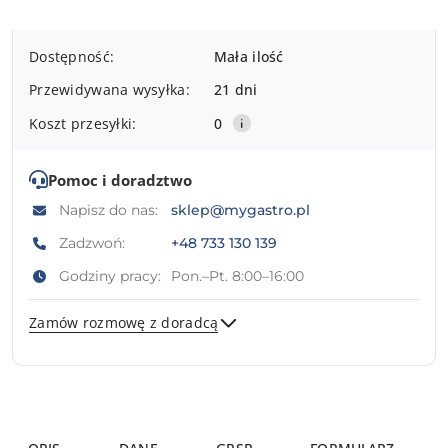
Dostępność
Dostępność:
Mała ilość
i
Przewidywana wysyłka:
21 dni
dostawa
Koszt przesyłki:
0
Pomoc i doradztwo
Napisz do nas:
sklep@mygastro.pl
Zadzwoń:
+48 733 130 139
Godziny pracy:
Pon.–Pt. 8:00–16:00
Zamów rozmowę z doradcą
Wyślij