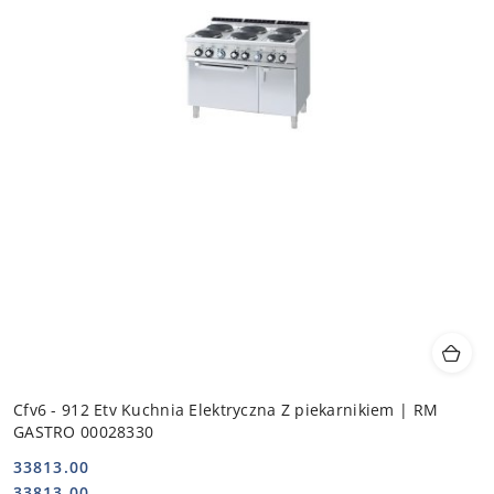
Cfv6 - 912 Etv Kuchnia Elektryczna Z piekarnikiem | RM
GASTRO 00028330
33813.00
Cena:
Cena:
33813.00