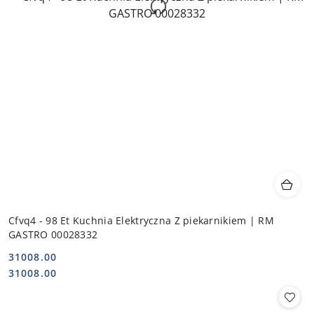
Cfvq4 - 98 Et Kuchnia Elektryczna Z piekarnikiem | RM
GASTRO 00028332
31008.00
Cena:
Cena:
31008.00