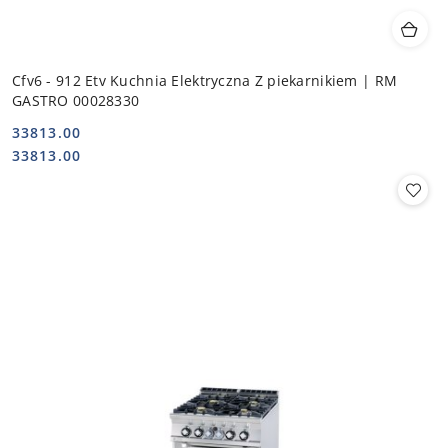
Cfv6 - 912 Etv Kuchnia Elektryczna Z piekarnikiem | RM
GASTRO 00028330
33813.00
Cena:
Cena:
33813.00