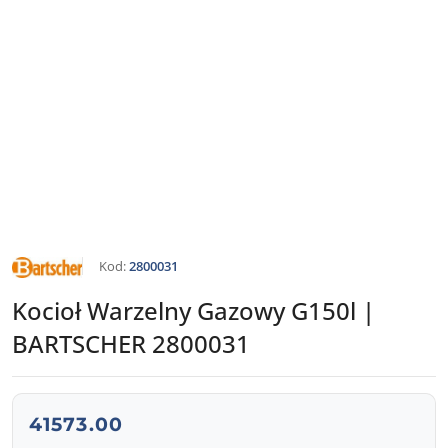
NAZWA
Kod:
2800031
PRODUCENTA:
BARTSCHER
Kocioł Warzelny Gazowy G150l |
BARTSCHER 2800031
cena:
41573.00