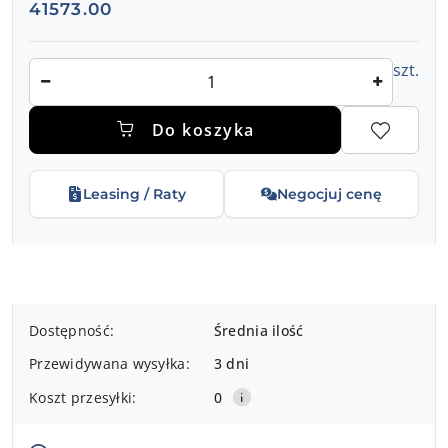
Cena:
41573.00
Ilość
szt.
Do koszyka
Leasing / Raty
Negocjuj cenę
Dostępność
Dostępność:
Średnia ilość
i
Przewidywana wysyłka:
3 dni
dostawa
Koszt przesyłki:
0