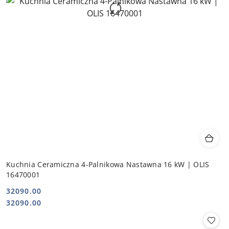
Kuchnia Ceramiczna 4-Palnikowa Nastawna 16 kW | OLIS
16470001
32090.00
Cena:
Cena:
32090.00