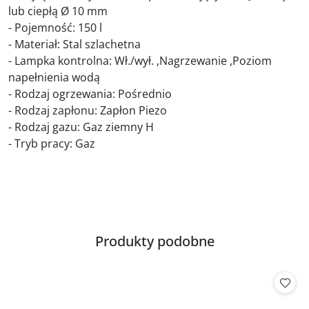
lub ciepłą Ø 10 mm
- Pojemność: 150 l
- Materiał: Stal szlachetna
- Lampka kontrolna: Wł./wył. ,Nagrzewanie ,Poziom
napełnienia wodą
- Rodzaj ogrzewania: Pośrednio
- Rodzaj zapłonu: Zapłon Piezo
- Rodzaj gazu: Gaz ziemny H
- Tryb pracy: Gaz
Produkty
Produkty podobne
Pomiń karuzelę produktów
o
statusie: