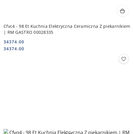
Cfvc4 - 98 Et Kuchnia Elektryczna Ceramiczna Z piekarnikiem
| RM GASTRO 00028335
34374.00
Cena:
Cena:
34374.00