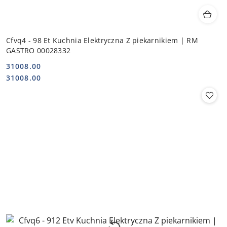
Cfvq4 - 98 Et Kuchnia Elektryczna Z piekarnikiem | RM
GASTRO 00028332
31008.00
Cena:
Cena:
31008.00