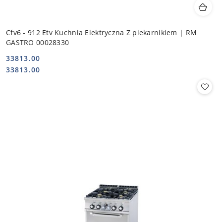
Cfv6 - 912 Etv Kuchnia Elektryczna Z piekarnikiem | RM
GASTRO 00028330
33813.00
Cena:
Cena:
33813.00