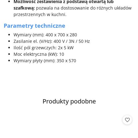
Możliwość zestawienia z podstawą otwartą lub
szafkową:
pozwala na dostosowanie do różnych układów
przestrzennych w kuchni.
Parametry techniczne
Wymiary (mm): 400 x 700 x 280
Zasilanie el. (V/Hz): 400 V / 3N / 50 Hz
Ilość pól grzewczych: 2x 5 kW
Moc elektryczna (kW): 10
Wymiary płyty (mm): 350 x 570
Produkty
Produkty podobne
Pomiń karuzelę produktów
o
statusie: