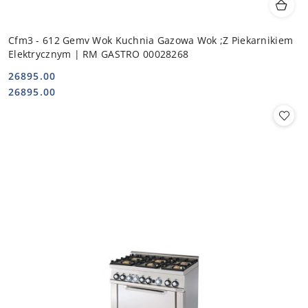
Cfm3 - 612 Gemv Wok Kuchnia Gazowa Wok ;Z Piekarnikiem
Elektrycznym | RM GASTRO 00028268
26895.00
Cena:
Cena:
26895.00