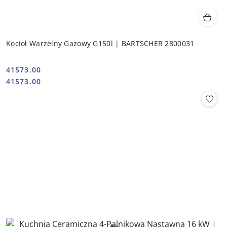
Kocioł Warzelny Gazowy G150l | BARTSCHER 2800031
41573.00
Cena:
Cena:
41573.00