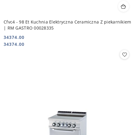
Cfvc4 - 98 Et Kuchnia Elektryczna Ceramiczna Z piekarnikiem
| RM GASTRO 00028335
34374.00
Cena:
Cena:
34374.00