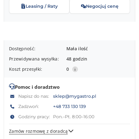
Leasing / Raty
Negocjuj cenę
Dostępność
Dostępność:
Mała ilość
i
Przewidywana wysyłka:
48 godzin
dostawa
Koszt przesyłki:
0
Pomoc i doradztwo
Napisz do nas:
sklep@mygastro.pl
Zadzwoń:
+48 733 130 139
Godziny pracy:
Pon.–Pt. 8:00–16:00
Zamów rozmowę z doradcą