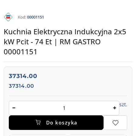
KATALOG
Kod:
00001151
RM
GASTRO
Kuchnia Elektryczna Indukcyjna 2x5
kW Pcit - 74 Et | RM GASTRO
00001151
cena:
37314.00
Cena:
37314.00
Ilość
szt.
Do koszyka