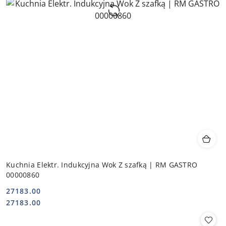
Kuchnia Elektr. Indukcyjna Wok Z szafką | RM GASTRO
00000860
27183.00
Cena:
Cena:
27183.00