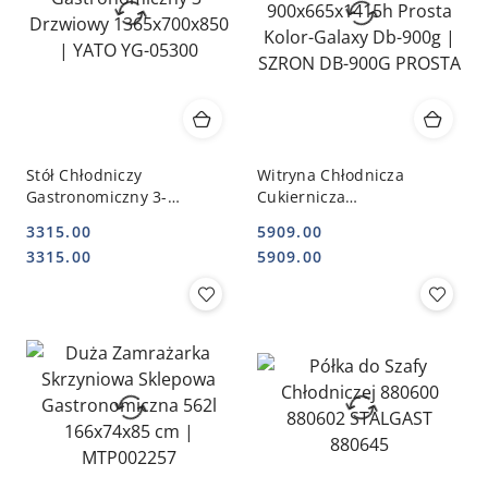
Stół Chłodniczy
Witryna Chłodnicza
Gastronomiczny 3-
Cukiernicza
Drzwiowy 1365x700x850 |
900x665x1415h Prosta
3315.00
5909.00
YATO YG-05300
Kolor-Galaxy Db-900g |
Cena:
Cena:
Cena:
Cena:
3315.00
5909.00
SZRON DB-900G PROSTA