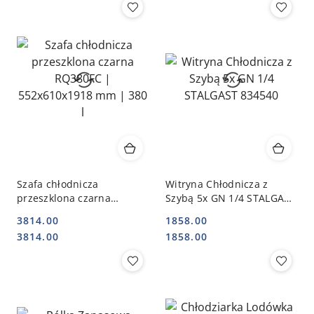
Szafa chłodnicza
Witryna Chłodnicza z
przeszklona czarna
Szybą 5x GN 1/4 STALGAST
RQ380FC | 552x610x1918
834540
3814.00
1858.00
mm | 380 l
Cena:
Cena:
Cena:
Cena:
3814.00
1858.00