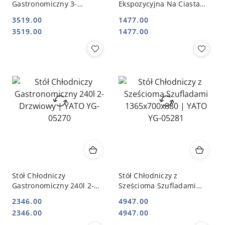
Gastronomiczny 3-
Ekspozycyjna Na Ciasta
Drzwiowy
Napoje 78l Biała STALGAST
3519.00
1477.00
1795x600x845~915 | YATO
852170
Cena:
Cena:
Cena:
Cena:
3519.00
1477.00
YG-05258
Stół Chłodniczy
Stół Chłodniczy z
Gastronomiczny 240l 2-
Sześcioma Szufladami
Drzwiowy | YATO YG-
1365x700x880 | YATO YG-
2346.00
4947.00
05270
05281
Cena:
Cena:
Cena:
Cena:
2346.00
4947.00