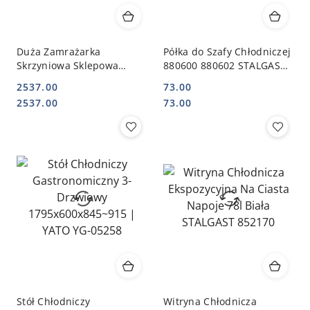
Duża Zamrażarka
Półka do Szafy Chłodniczej
Skrzyniowa Sklepowa
880600 880602 STALGAST
Gastronomiczna 562l
880645
2537.00
73.00
166x74x85 cm |
Cena:
Cena:
Cena:
Cena:
2537.00
73.00
MTP002257
Stół Chłodniczy
Witryna Chłodnicza