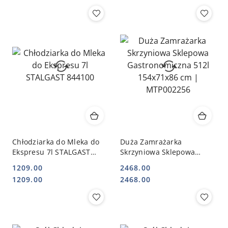
Chłodziarka do Mleka do
Duża Zamrażarka
Ekspresu 7l STALGAST
Skrzyniowa Sklepowa
844100
Gastronomiczna 512l
1209.00
2468.00
154x71x86 cm |
Cena:
Cena:
Cena:
Cena:
1209.00
2468.00
MTP002256