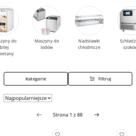
zyny do
Maszyny do
Nadstawki
Schładz
bitej
lodów
chłodnicze
szoko
ietany
Kategorie
Filtruj
Zastosowano sortowanie: Najpopularniejsze.
Sortuj
według