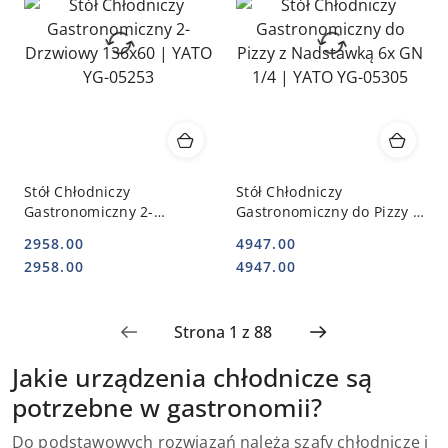
Stół Chłodniczy
Stół Chłodniczy
Gastronomiczny 2-
Gastronomiczny do Pizzy z
Drzwiowy 136x60 | YATO
Nadstawką 6x GN 1/4 |
2958.00
4947.00
YG-05253
YATO YG-05305
Cena:
Cena:
Cena:
Cena:
2958.00
4947.00
Jakie urządzenia chłodnicze są
potrzebne w gastronomii?
Do podstawowych rozwiązań należą szafy chłodnicze i