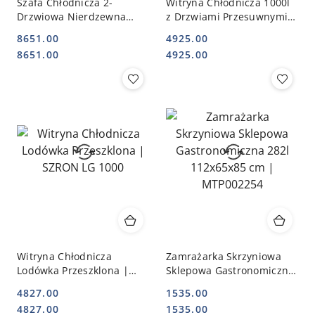
Szafa Chłodnicza 2-
Witryna Chłodnicza 1000l
Drzwiowa Nierdzewna
z Drzwiami Przesuwnymi
Gastronomiczna GN 2/1
1200x745x2040 | SZRON
8651.00
4925.00
1300l STALGAST 830130
LG 1000S
Cena:
Cena:
Cena:
Cena:
8651.00
4925.00
Witryna Chłodnicza
Zamrażarka Skrzyniowa
Lodówka Przeszklona |
Sklepowa Gastronomiczna
SZRON LG 1000
282l 112x65x85 cm |
4827.00
1535.00
MTP002254
Cena:
Cena:
Cena:
Cena:
4827.00
1535.00