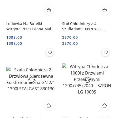
Lodówka Na Butelki
Stół Chłodniczy z 4
Witryna Przeszklona Mała
Szufladami 90x70x85 |
Barowa Sklepowa 88l |
YATO YG-05280
1398.00
3570.00
BARTSCHER 700182G
Cena:
Cena:
Cena:
Cena:
1398.00
3570.00