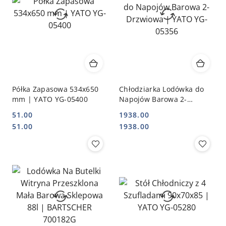
Półka Zapasowa 534x650
Chłodziarka Lodówka do
mm | YATO YG-05400
Napojów Barowa 2-
Drzwiowa | YATO YG-
51.00
1938.00
05356
Cena:
Cena:
Cena:
Cena:
51.00
1938.00