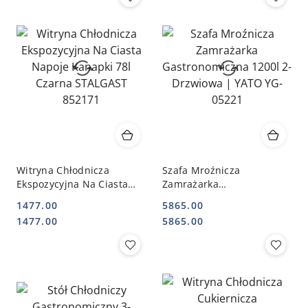
Witryna Chłodnicza
Szafa Mroźnicza
Ekspozycyjna Na Ciasta
Zamrażarka
Napoje Kanapki 78l Czarna
Gastronomiczna 1200l 2-
1477.00
5865.00
STALGAST 852171
Drzwiowa | YATO YG-
Cena:
Cena:
Cena:
Cena:
1477.00
5865.00
05221