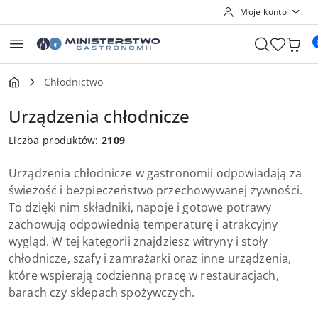
Moje konto
Przejdź do treści głównej
Przejdź do wyszukiwarki
Przejdź do moje konto
Przejdź do menu głównego
Przejdź do stopki
Chłodnictwo
Urządzenia chłodnicze
Liczba produktów:
2109
Urządzenia chłodnicze w gastronomii odpowiadają za
świeżość i bezpieczeństwo przechowywanej żywności.
To dzięki nim składniki, napoje i gotowe potrawy
zachowują odpowiednią temperaturę i atrakcyjny
wygląd. W tej kategorii znajdziesz witryny i stoły
chłodnicze, szafy i zamrażarki oraz inne urządzenia,
które wspierają codzienną pracę w restauracjach,
barach czy sklepach spożywczych.