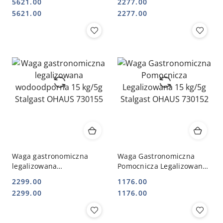
5621.00
2277.00
Stalgast OHAUS 730155
Cena:
Cena:
Cena:
Cena:
5621.00
2277.00
Waga gastronomiczna
Waga Gastronomiczna
legalizowana
Pomocnicza Legalizowana
wodoodporna 15 kg/5g
15 kg/5g Stalgast OHAUS
2299.00
1176.00
Stalgast OHAUS 730155
730152
Cena:
Cena:
Cena:
Cena:
2299.00
1176.00