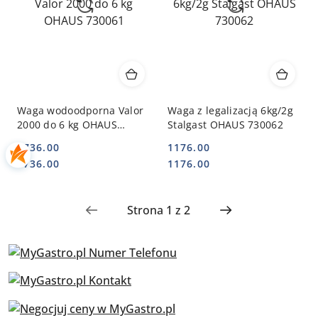
Waga wodoodporna Valor
Waga z legalizacją 6kg/2g
2000 do 6 kg OHAUS
Stalgast OHAUS 730062
730061
1736.00
1176.00
Cena:
Cena:
Cena:
Cena:
1736.00
1176.00