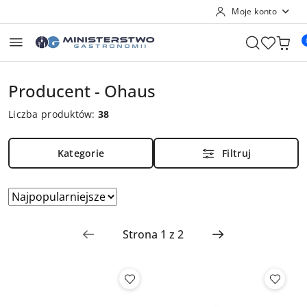
Moje konto
Przejdź do treści głównej
Przejdź do wyszukiwarki
Przejdź do moje konto
Przejdź do menu głównego
Przejdź do stopki
Producent - Ohaus
Liczba produktów:
38
Kategorie
Filtruj
Zastosowano
Sortuj
według
sortowanie:
Najpopularniejsze.