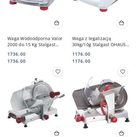
Waga Wodoodporna Valor
Waga z legalizacją
2000 do 15 Kg Stalgast
30kg/10g Stalgast OHAUS
OHAUS 730151
730302
1736.00
1176.00
Cena:
Cena:
Cena:
Cena:
1736.00
1176.00