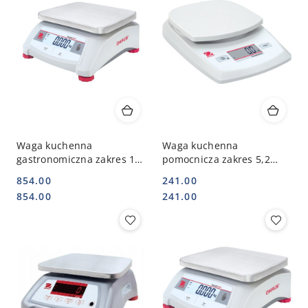
Waga kuchenna
Waga kuchenna
gastronomiczna zakres 15
pomocnicza zakres 5,2
kg OHAUS 730150
kg/1g Stalgast OHAUS
854.00
241.00
730013
Cena:
Cena:
Cena:
Cena:
854.00
241.00