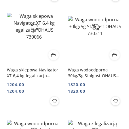
Waga sklepowa Navigator
Waga wodoodporna
XT 6,4 kg legalizacja
30kg/5g Stalgast OHAUS
OHAUS 730066
730311
1204.00
1820.00
Cena:
Cena:
Cena:
Cena:
1204.00
1820.00