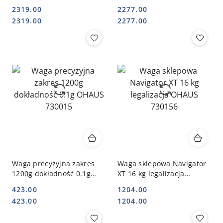
Stalgast OHAUS 732153
6kg/2g Stalgast OHAUS
2319.00
2277.00
730065
Cena:
Cena:
Cena:
Cena:
2319.00
2277.00
Waga precyzyjna zakres
Waga sklepowa Navigator
1200g dokładność 0.1g
XT 16 kg legalizacja
OHAUS 730015
OHAUS 730156
423.00
1204.00
Cena:
Cena:
Cena:
Cena:
423.00
1204.00