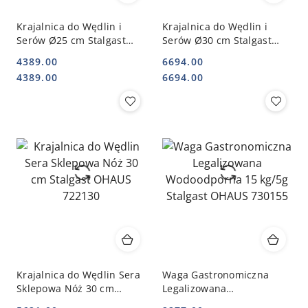
Krajalnica do Wędlin i
Krajalnica do Wędlin i
Serów Ø25 cm Stalgast
Serów Ø30 cm Stalgast
OHAUS 722125
OHAUS 722141
4389.00
6694.00
Cena:
Cena:
Cena:
Cena:
4389.00
6694.00
Krajalnica do Wędlin Sera
Waga Gastronomiczna
Sklepowa Nóż 30 cm
Legalizowana
Stalgast OHAUS 722130
Wodoodporna 15 kg/5g