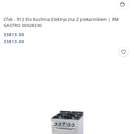
Cfv6 - 912 Etv Kuchnia Elektryczna Z piekarnikiem | RM
GASTRO 00028330
33813.00
Cena:
Cena:
33813.00