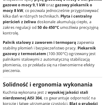
gazowe o mocy 9,1 kW
oraz
gazowy piekarnik o
mocy 8 kW
, co pozwala jednocześnie przygotowywać
kilka dań w różnych technikach.
Płyta i centralny
pierścień z żeliwa
doskonale akumulują ciepło, a
zakres regulacji od
50 do 450°C
umożliwia precyzyjną
kontrolę.
Palnik stalowy z zaworem i termoparą
zapewnia
stabilny płomień i bezpieczeństwo pracy.
Piekarnik
gazowy z termostatem
(100-300°C) ogrzewany jest
palnikami stalowymi z automatyczną stabilizacją
płomienia, co przekłada się na równomierne efekty
pieczenia.
Solidność i ergonomia wykonania
Kuchnia wykonana jest z
wysokiej jakości stali
nierdzewnej AISI 304
, co gwarantuje odporność na
korozję i łatwe utrzymanie czystości.
Blat o grubości