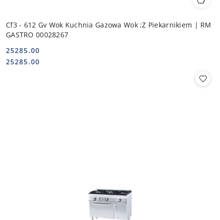
Cf3 - 612 Gv Wok Kuchnia Gazowa Wok ;Z Piekarnikiem | RM
GASTRO 00028267
25285.00
Cena:
Cena:
25285.00