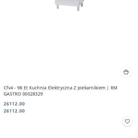
Cfv4 - 98 Et Kuchnia Elektryczna Z piekarnikiem | RM
GASTRO 00028329
26112.00
Cena:
Cena:
26112.00