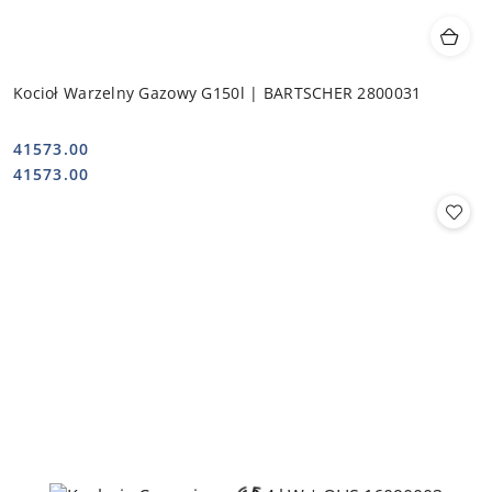
Kocioł Warzelny Gazowy G150l | BARTSCHER 2800031
41573.00
Cena:
Cena:
41573.00