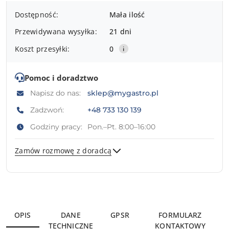
Dostępność
Dostępność:
Mała ilość
i
Przewidywana wysyłka:
21 dni
dostawa
Koszt przesyłki:
0
Pomoc i doradztwo
Napisz do nas:
sklep@mygastro.pl
Zadzwoń:
+48 733 130 139
Godziny pracy:
Pon.–Pt. 8:00–16:00
Zamów rozmowę z doradcą
Wyślij
OPIS
DANE
GPSR
FORMULARZ
TECHNICZNE
KONTAKTOWY