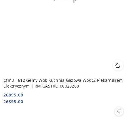
Cfm3 - 612 Gemv Wok Kuchnia Gazowa Wok ;Z Piekarnikiem
Elektrycznym | RM GASTRO 00028268
26895.00
Cena:
Cena:
26895.00