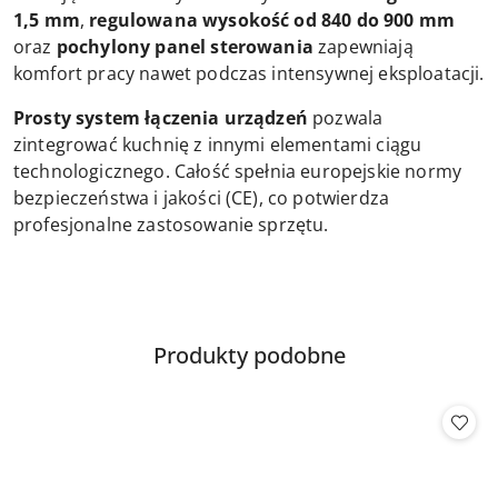
1,5 mm
,
regulowana wysokość od 840 do 900 mm
oraz
pochylony panel sterowania
zapewniają
komfort pracy nawet podczas intensywnej eksploatacji.
Prosty system łączenia urządzeń
pozwala
zintegrować kuchnię z innymi elementami ciągu
technologicznego. Całość spełnia europejskie normy
bezpieczeństwa i jakości (CE), co potwierdza
profesjonalne zastosowanie sprzętu.
Produkty
Produkty podobne
Pomiń karuzelę produktów
o
statusie: