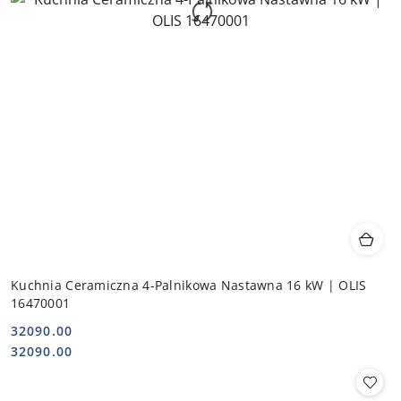
Kuchnia Ceramiczna 4-Palnikowa Nastawna 16 kW | OLIS
16470001
32090.00
Cena:
Cena:
32090.00