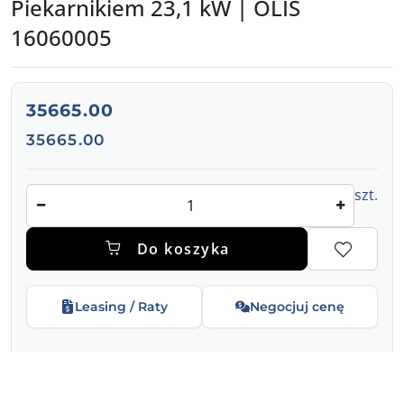
Piekarnikiem 23,1 kW | OLIS
16060005
Kuchnia żeliwna, 2 palniki gazowa z piekarnikiem gazow
cena:
35665.00
Cena:
35665.00
Ilość
szt.
Do koszyka
Leasing / Raty
Negocjuj cenę