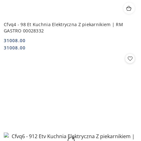
Cfvq4 - 98 Et Kuchnia Elektryczna Z piekarnikiem | RM
GASTRO 00028332
31008.00
Cena:
Cena:
31008.00