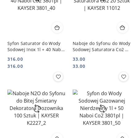
Syfon Saturator do Wody
Naboje do Syfonu do Wody
Sodowej Inox 1l + 40 Naboi
Sodowej Saturatora Co2 20
Co2 3801pl | KAYSER
Sztuk | KAYSER 11012
316.00
33.00
3801_40
Cena:
Cena:
Cena:
Cena:
316.00
33.00