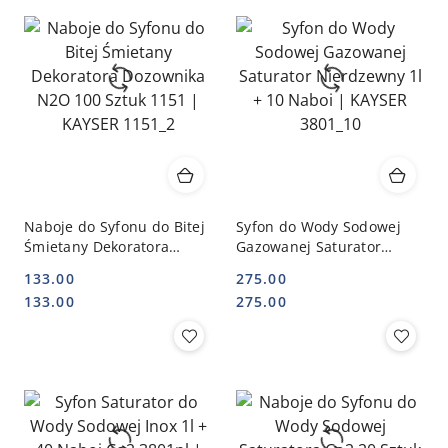
Naboje do Syfonu do Bitej
Syfon do Wody Sodowej
Śmietany Dekoratora
Gazowanej Saturator
Dozownika N2O 100 Sztuk
Nierdzewny 1l + 10 Naboi
133.00
275.00
1151 | KAYSER 1151_2
| KAYSER 3801_10
Cena:
Cena:
Cena:
Cena:
133.00
275.00