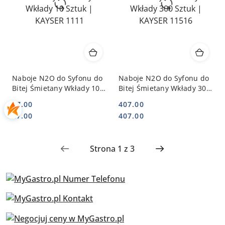
Naboje N2O do Syfonu do
Naboje N2O do Syfonu do
Bitej Śmietany Wkłady 10
Bitej Śmietany Wkłady 300
Sztuk | KAYSER 1111
Sztuk | KAYSER 11516
27.00
407.00
Cena:
Cena:
Cena:
Cena:
27.00
407.00