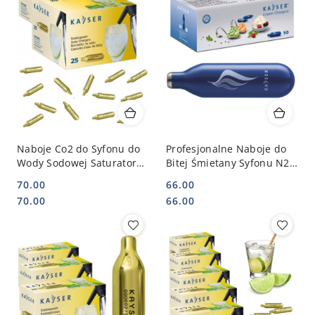
Naboje Co2 do Syfonu do
Profesjonalne Naboje do
Wody Sodowej Saturatora
Bitej Śmietany Syfonu N2O
50 Sztuk | KAYSER 11022
50 Sztuk | KAYSER K2227
70.00
66.00
Cena:
Cena:
Cena:
Cena:
70.00
66.00