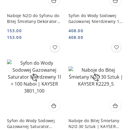
Naboje N2O do Syfonu do
Syfon do Wody Sodowej
Bitej Śmietany Dekoratora
Gazowanej Nierdzewny 1l
Dozownika 100 Sztuk |
+ 50 Naboi Co2 3801pl |
153.00
408.00
KAYSER K2227_2
KAYSER 3801_50
Cena:
Cena:
Cena:
Cena:
153.00
408.00
Syfon do Wody Sodowej
Naboje do Bitej Śmietany
Gazowanej Saturator
N2O 30 Sztuk | KAYSER