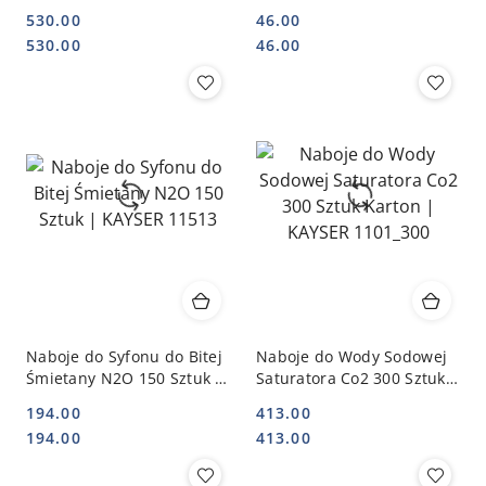
Nierdzewny 1l + 100 Naboi
K2229_5
530.00
46.00
| KAYSER 3801_100
Cena:
Cena:
Cena:
Cena:
530.00
46.00
Naboje do Syfonu do Bitej
Naboje do Wody Sodowej
Śmietany N2O 150 Sztuk |
Saturatora Co2 300 Sztuk
KAYSER 11513
Karton | KAYSER 1101_300
194.00
413.00
Cena:
Cena:
Cena:
Cena:
194.00
413.00