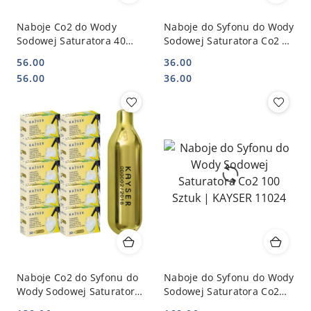
Naboje Co2 do Wody
Naboje do Syfonu do Wody
Sodowej Saturatora 40
Sodowej Saturatora Co2 25
Sztuk Uniwersalne |
Sztuk | KAYSER 1102
56.00
36.00
KAYSER 11014
Cena:
Cena:
Cena:
Cena:
56.00
36.00
Naboje Co2 do Syfonu do
Naboje do Syfonu do Wody
Wody Sodowej Saturatora
Sodowej Saturatora Co2
100 Sztuk Oryginalne |
100 Sztuk | KAYSER 11024