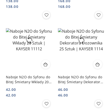
138.00
168.00
KAYSER 110110
Cena:
Cena:
Cena:
Cena:
138.00
168.00
Naboje N2O do Syfonu do
Naboje N2O do Syfonu do
Bitej Śmietany Wkłady 20
Bitej Śmietany Dekoratora
Sztuk | KAYSER 11112
Dozownika 25 Sztuk |
42.00
46.00
KAYSER 1114
Cena:
Cena:
Cena:
Cena:
42.00
46.00