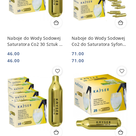
Naboje do Wody Sodowej
Naboje do Wody Sodowej
Saturatora Co2 30 Sztuk |
Co2 do Saturatora Syfonu
KAYSER 11013
50 Sztuk 1101 | KAYSER
46.00
71.00
1101_5
Cena:
Cena:
Cena:
Cena:
46.00
71.00