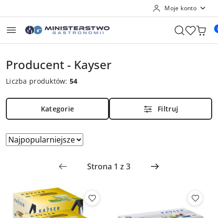
Moje konto
Przejdź do treści głównej
Przejdź do wyszukiwarki
Przejdź do moje konto
Przejdź do menu głównego
Przejdź do stopki
Producent - Kayser
Liczba produktów:
54
Kategorie
Filtruj
Zastosowano
Sortuj
według
sortowanie:
Najpopularniejsze.