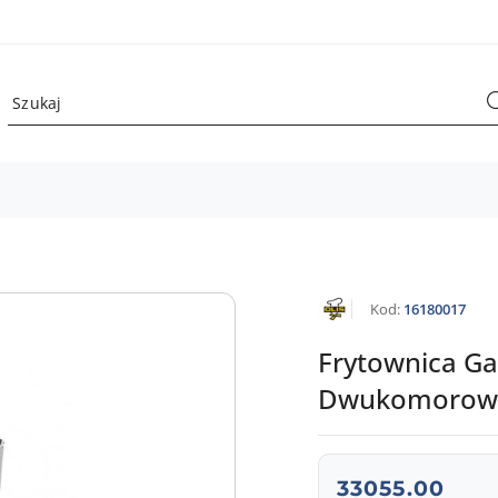
NAZWA
Kod:
16180017
PRODUCENTA:
OLIS
Frytownica Ga
Dwukomorowa
Frytownica gazowa 2
cena:
33055.00