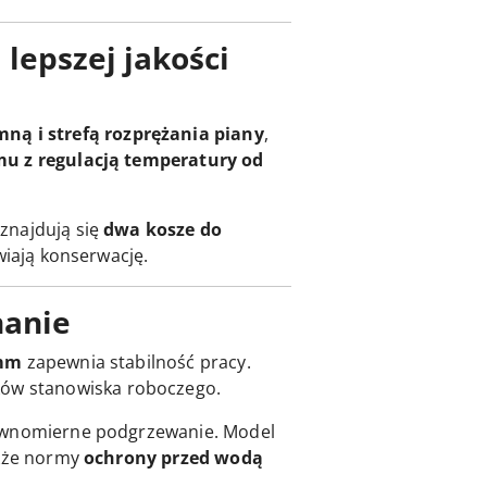
 lepszej jakości
imną i strefą rozprężania piany
,
u z regulacją temperatury od
znajdują się
dwa kosze do
wiają konserwację.
nanie
 mm
zapewnia stabilność pracy.
ów stanowiska roboczego.
równomierne podgrzewanie. Model
akże normy
ochrony przed wodą