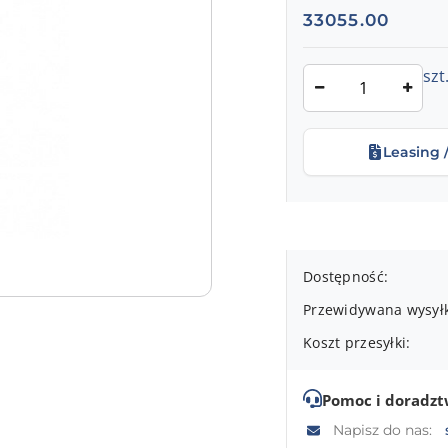
Cena:
33055.00
Ilość
szt
Leasing 
Dostępność
Dostępność:
i
Przewidywana wysył
dostawa
Koszt przesyłki:
Pomoc i doradz
Napisz do nas: