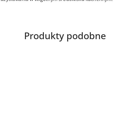
Produkty
Produkty podobne
o
statusie: