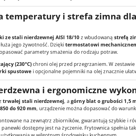
 temperatury i strefa zimna dla
ki ze stali nierdzewnej AISI 18/10
z wbudowaną
strefą z
dłuża jego żywotność. Dzięki
termostatowi mechanicznem
dopasować parametry smażenia do rodzaju potraw.
ający (230°C)
chroni olej przed przegrzaniem. W zestawie 
rki spustowe
i opcjonalne pojemniki na olej znacznie ułat
ierdzewna i ergonomiczne wyko
 z
trwałej stali nierdzewnej
, a
górny blat o grubości 1,5
 850 do 920 mm
, urządzenie można dopasować do warunk
ontowane na zewnątrz zbiorników, gwarantują szybkie i 
 panewki dostępny jest na życzenie. Frytownica spełnia t
o użytkowania w wilgotnym środowisku kuchennym.