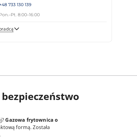
+48 733 130 139
Pon.–Pt. 8:00–16:00
oradcą
Wyślij
i bezpieczeństwo
ej?
Gazowa frytownica o
aktową formą. Została
.