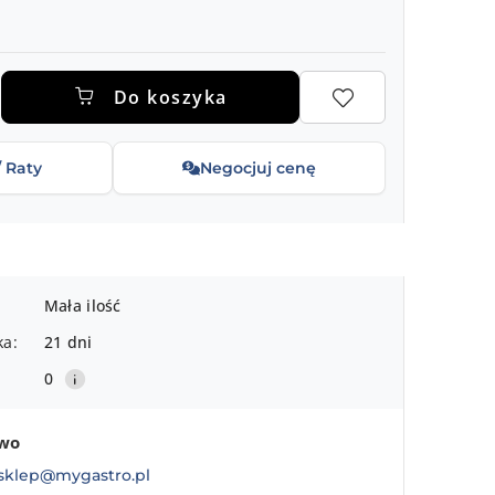
.
Do koszyka
/ Raty
Negocjuj cenę
Mała ilość
ka:
21 dni
0
two
sklep@mygastro.pl