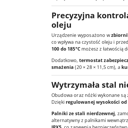
Precyzyjna kontrola
oleju
Urządzenie wyposażono w
zbiorni
co wpływa na czystość oleju i prze
100 do 185°C
możesz z łatwością 
Dodatkowo,
termostat zabezpiecz
smażenia
(20 × 28 × 11,5 cm), a
ku
Wytrzymała stal n
Obudowa oraz nóżki wykonane są
Dzięki
regulowanej wysokości od
Palniki ze stali nierdzewnej
, zam
alternatywny z palnikami wewnątrz
IPX5
, co zapewnia bezpieczeństw