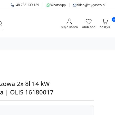
+48 733 130 139
WhatsApp
sklep@mygastro.pl
0
Moje konto
Ulubione
Koszyk
zowa 2x 8l 14 kW
 | OLIS 16180017
x 8l, dwukomorowa, 14kW, D738/10FRG, Diamante70, Olis