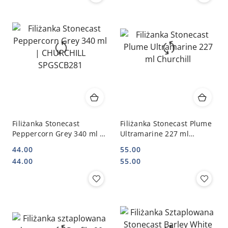
Filiżanka Stonecast
Filiżanka Stonecast Plume
Peppercorn Grey 340 ml |
Ultramarine 227 ml
CHURCHILL SPGSCB281
Churchill
44.00
55.00
Cena:
Cena:
Cena:
Cena:
44.00
55.00