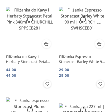
Filiżanka do Kawy i
Filiżanka Espresso
Herbaty Stonecast Petal
Stonecast Barley White 90
Pink 340ml | CHURCHILL
ml | CHURCHILL
44.00
29.00
SPPSCB281
SWHSCEB91
Cena:
Cena:
Cena:
Cena:
44.00
29.00