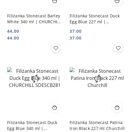
Filiżanka Stonecast Barley
Filiżanka Stonecast Duck
White 340 ml | CHURCHILL
Egg Blue 227 ml |
SWHSCB281
CHURCHILL SDESCB201
44.00
37.00
Cena:
Cena:
Cena:
Cena:
44.00
37.00
Filiżanka Stonecast Duck
Filiżanka Stonecast Patina
Egg Blue 340 ml |
Iron Black 227 ml Churchill