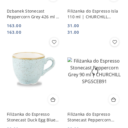
Dzbanek Stonecast
Filiżanka do Espresso Isla
Peppercorn Grey 426 ml |
110 ml | CHURCHILL
CHURCHILL SPGSSB151
WHISIE31
163.00
31.00
Cena:
Cena:
Cena:
Cena:
163.00
31.00
Filiżanka do Espresso
Filiżanka do Espresso
Stonecast Duck Egg Blue
Stonecast Peppercorn
90 ml | CHURCHILL
Grey 90 ml | CHURCHILL