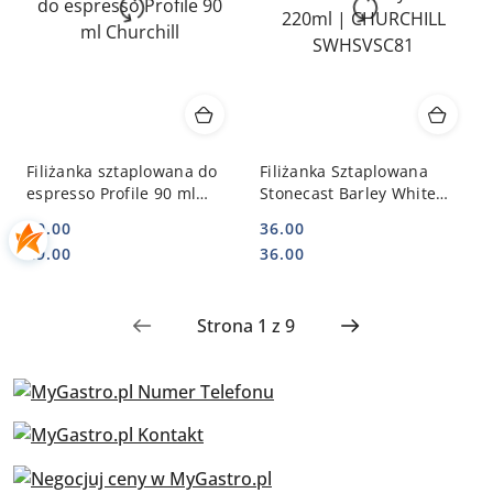
Filiżanka sztaplowana do
Filiżanka Sztaplowana
espresso Profile 90 ml
Stonecast Barley White
Churchill
220ml | CHURCHILL
29.00
36.00
SWHSVSC81
Cena:
Cena:
Cena:
Cena:
29.00
36.00