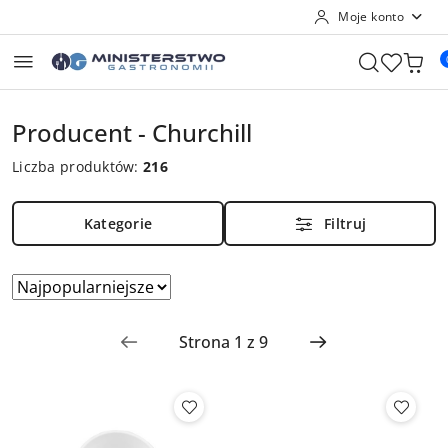
Moje konto
Przejdź do treści głównej
Przejdź do wyszukiwarki
Przejdź do moje konto
Przejdź do menu głównego
Przejdź do stopki
Producent - Churchill
Liczba produktów:
216
Kategorie
Filtruj
Zastosowano sortowanie: Najpopularniejsze.
Sortuj
według