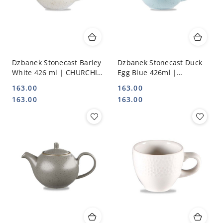
Dzbanek Stonecast Barley
Dzbanek Stonecast Duck
White 426 ml | CHURCHILL
Egg Blue 426ml |
SWHSSB151
CHURCHILL SDESSB151
163.00
163.00
Cena:
Cena:
Cena:
Cena:
163.00
163.00