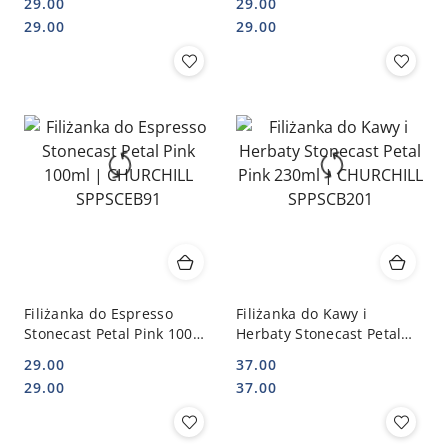
29.00
29.00
SDESCEB91
SPGSCEB91
Cena:
Cena:
Cena:
Cena:
29.00
29.00
Filiżanka do Espresso
Filiżanka do Kawy i
Stonecast Petal Pink 100ml
Herbaty Stonecast Petal
| CHURCHILL SPPSCEB91
Pink 230ml | CHURCHILL
29.00
37.00
SPPSCB201
Cena:
Cena:
Cena:
Cena:
29.00
37.00