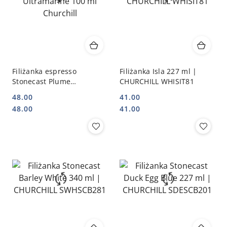
Filiżanka espresso
Filiżanka Isla 227 ml |
Stonecast Plume
CHURCHILL WHISIT81
Ultramarine 100 ml
48.00
41.00
Churchill
Cena:
Cena:
Cena:
Cena:
48.00
41.00