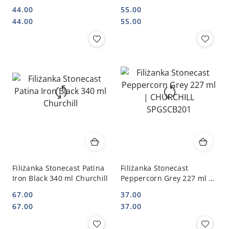
CHURCHILL SDESCB281
44.00
55.00
Cena:
Cena:
Cena:
Cena:
44.00
55.00
Filiżanka Stonecast Patina
Filiżanka Stonecast
Iron Black 340 ml Churchill
Peppercorn Grey 227 ml |
CHURCHILL SPGSCB201
67.00
37.00
Cena:
Cena:
Cena:
Cena:
67.00
37.00