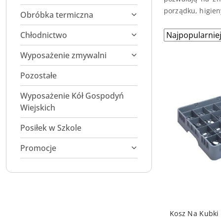
porządku, higien
Obróbka termiczna
Zastosowano
Sortuj
Chłodnictwo
według
sortowanie:
Wyposażenie zmywalni
Najpopularniej
Pozostałe
Wyposażenie Kół Gospodyń
Wiejskich
Posiłek w Szkole
Promocje
DO
Kosz Na Kubki