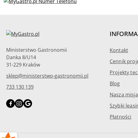
INFORMA
Ministerstwo Gastronomii
Kontakt
Danka 8/U14
Cennik proj
31-229 Kraków
Projekty te
sklep@ministerstwo-gastronomii.pl
Blog
733 130 139
Nasza misja
Szybki leasi
Płatności