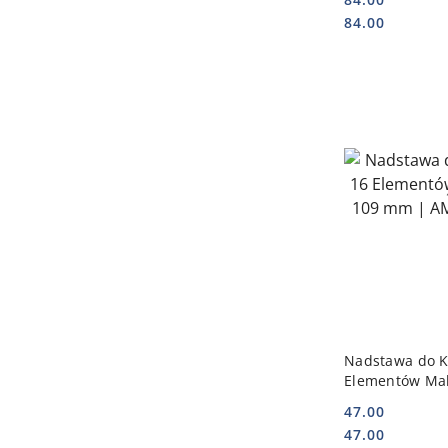
Cena:
Cena:
84.00
DO
Nadstawa do Ko
Elementów Mak
mm | AMERBO
47.00
Cena:
Cena:
47.00