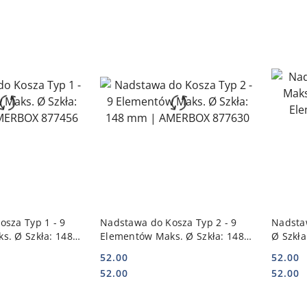
 KOSZYKA
DO KOSZYKA
sza Typ 1 - 9
Nadstawa do Kosza Typ 2 - 9
Nadsta
s. Ø Szkła: 148
Elementów Maks. Ø Szkła: 148
Ø Szkł
X 877456
mm | AMERBOX 877630
| AMER
52.00
52.00
Cena:
Cena:
Cena:
Cena:
52.00
52.00