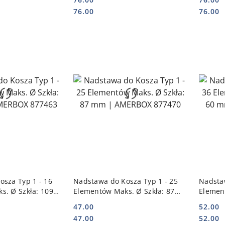
Cena:
Cena:
Cena:
Cena:
76.00
76.00
 KOSZYKA
DO KOSZYKA
sza Typ 1 - 16
Nadstawa do Kosza Typ 1 - 25
Nadstaw
s. Ø Szkła: 109
Elementów Maks. Ø Szkła: 87
Elemen
X 877463
mm | AMERBOX 877470
mm | 
47.00
52.00
Cena:
Cena:
Cena:
Cena:
47.00
52.00