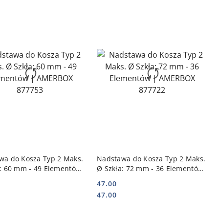
DO KOSZYKA
DO KOSZYKA
wa do Kosza Typ 2 Maks.
Nadstawa do Kosza Typ 2 Maks.
a: 60 mm - 49 Elementów
Ø Szkła: 72 mm - 36 Elementów
BOX 877753
| AMERBOX 877722
47.00
Cena:
Cena:
47.00