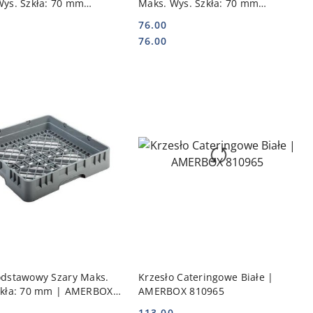
Wys. Szkła: 70 mm
Maks. Wys. Szkła: 70 mm
ny | AMERBOX 877593
Niebieski | AMERBOX 877555
76.00
Cena:
Cena:
76.00
DO KOSZYKA
DO KOSZYKA
odstawowy Szary Maks.
Krzesło Cateringowe Białe |
zkła: 70 mm | AMERBOX
AMERBOX 810965
113.00