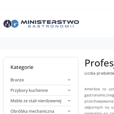
Przejdź do treści głównej
Przejdź do wyszukiwarki
Przejdź do moje konto
Przejdź do menu głównego
Przejdź do stopki
Profe
Kategorie
Liczba produktó
Branże
Amerbox to uzn
Przybory kuchenne
gastronomiczneg
Meble ze stali nierdzewnej
przechowywania 
odpornych na us
Obróbka mechaniczna
pozwalają na zn