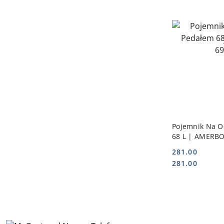
DO
Pojemnik Na O
68 L | AMERBO
281.00
Cena:
Cena:
281.00