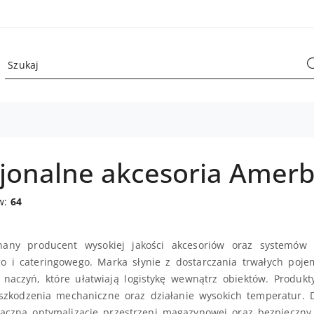
sjonalne akcesoria Amer
w:
64
any producent wysokiej jakości akcesoriów oraz systemów t
o i cateringowego. Marka słynie z dostarczania trwałych poj
naczyń, które ułatwiają logistykę wewnątrz obiektów. Produ
zkodzenia mechaniczne oraz działanie wysokich temperatur. Dz
aczną optymalizację przestrzeni magazynowej oraz bezpieczn