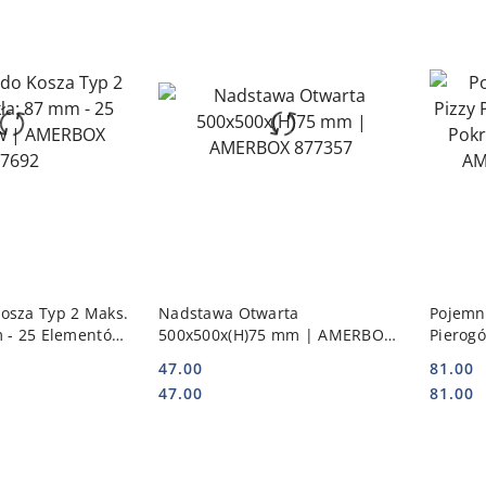
 KOSZYKA
DO KOSZYKA
osza Typ 2 Maks.
Nadstawa Otwarta
Pojemni
m - 25 Elementów
500x500x(H)75 mm | AMERBOX
Pierog
7692
877357
Hendi 
47.00
81.00
880913
Cena:
Cena:
Cena:
Cena:
47.00
81.00