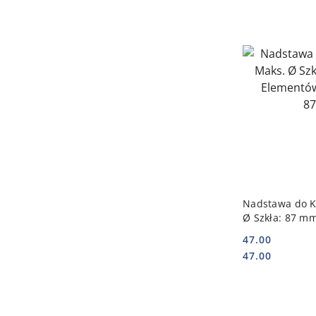
DO
Nadstawa do K
Ø Szkła: 87 m
| AMERBOX 87
47.00
Cena:
Cena:
47.00