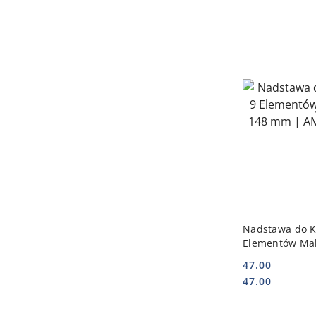
DO
Nadstawa do Ko
Elementów Mak
mm | AMERBO
47.00
Cena:
Cena:
47.00