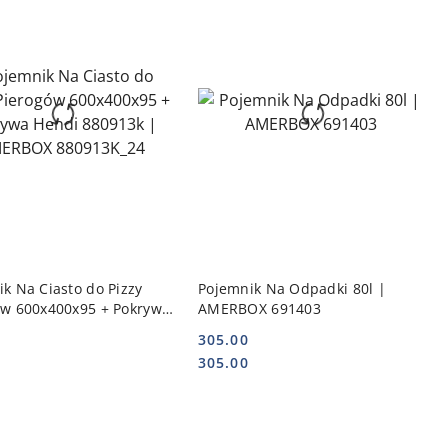
DO KOSZYKA
DO KOSZYKA
k Na Ciasto do Pizzy
Pojemnik Na Odpadki 80l |
ów 600x400x95 + Pokrywa
AMERBOX 691403
880913k | AMERBOX
305.00
K_24
Cena:
Cena:
305.00