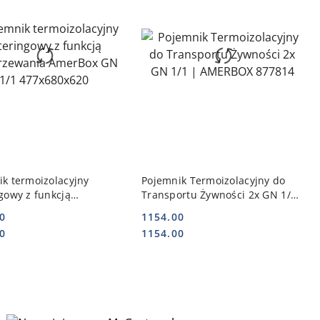
DO KOSZYKA
DO KOSZYKA
k termoizolacyjny
Pojemnik Termoizolacyjny do
gowy z funkcją
Transportu Żywności 2x GN 1/1
ewania AmerBox GN 1/1
| AMERBOX 877814
0
1154.00
0x620
Cena:
Cena:
0
1154.00