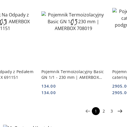
 KOSZYKA
DO KOSZYKA
dpady z Pedałem
Pojemnik Termoizolacyjny Basic
Pojemni
X 691151
GN 1/1 - 230 mm | AMERBOX
caterin
708019
podgrz
134.00
2905.0
477x68
Cena:
Cena:
Cena:
Cena:
134.00
2905.0
1
2
3