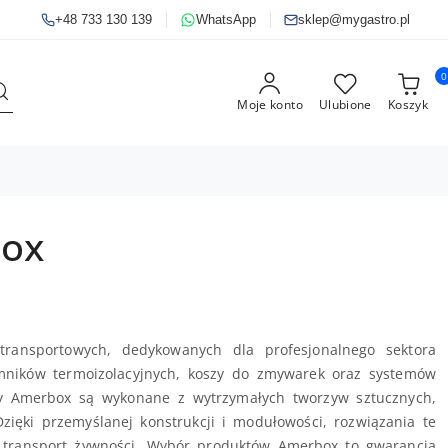
+48 733 130 139
WhatsApp
sklep@mygastro.pl
0
Moje konto
Ulubione
Koszyk
box
ransportowych, dedykowanych dla profesjonalnego sektora
emników termoizolacyjnych, koszy do zmywarek oraz systemów
kty Amerbox są wykonane z wytrzymałych tworzyw sztucznych,
ięki przemyślanej konstrukcji i modułowości, rozwiązania te
y transport żywności. Wybór produktów Amerbox to gwarancja