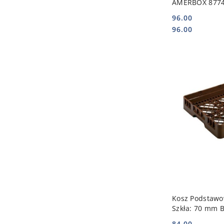
AMERBOX 877
96.00
Cena:
Cena:
96.00
DO
Kosz Podstawo
Szkła: 70 mm 
AMERBOX 877
84.00