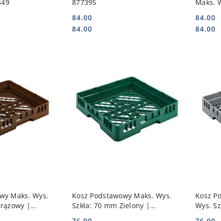
449
877395
Maks. 
Czerwo
84.00
84.00
Cena:
Cena:
Cena:
Cena:
84.00
84.00
 KOSZYKA
DO KOSZYKA
wy Maks. Wys.
Kosz Podstawowy Maks. Wys.
Kosz P
Brązowy |
Szkła: 70 mm Zielony |
Wys. S
562
AMERBOX 877579
877586
76.00
76.00