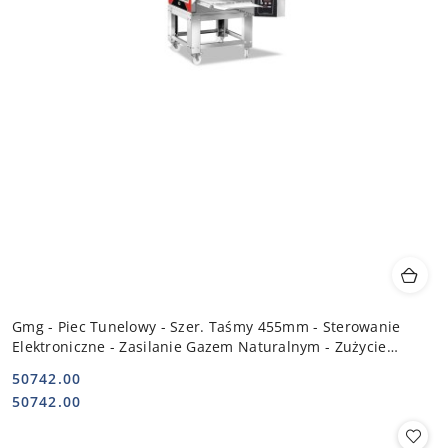
Gmg - Piec Tunelowy - Szer. Taśmy 455mm - Sterowanie
Elektroniczne - Zasilanie Gazem Naturalnym - Zużycie
0,65m3/H | COG - 4607
50742.00
Cena:
Cena:
50742.00