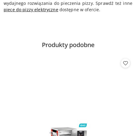
wydajnego rozwiązania do pieczenia pizzy. Sprawdź też inne
piece do pizzy elektryczne
dostępne w ofercie.
Produkty
Produkty podobne
Pomiń karuzelę produktów
o
statusie: