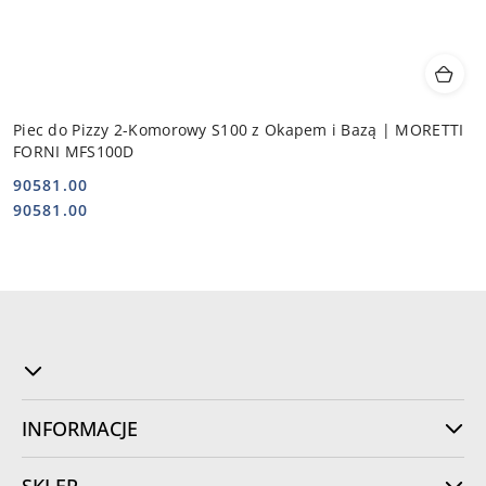
Piec do Pizzy 2-Komorowy S100 z Okapem i Bazą | MORETTI
FORNI MFS100D
90581.00
Cena:
Cena:
90581.00
INFORMACJE