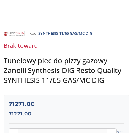
NAZWA
Kod:
SYNTHESIS 11/65 GAS/MC DIG
PRODUCENTA:
RESTO
QUALITY
Brak towaru
Tunelowy piec do pizzy gazowy
Zanolli Synthesis DIG Resto Quality
SYNTHESIS 11/65 GAS/MC DIG
cena:
71271.00
Cena:
71271.00
Ilość
szt.