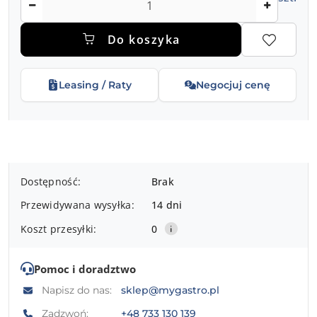
Do koszyka
Leasing / Raty
Negocjuj cenę
Dostępność
Dostępność:
Brak
i
Przewidywana wysyłka:
14 dni
dostawa
Koszt przesyłki:
0
Pomoc i doradztwo
Napisz do nas:
sklep@mygastro.pl
Zadzwoń:
+48 733 130 139