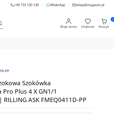
+48 733 130 139
WhatsApp
sklep@mygastro.pl
0
Moje konto
Ulubione
Koszyk
1D-PP
Szokowa Szokówka
a Pro Plus 4 X GN1/1
| RILLING ASK FMEQ0411D-PP