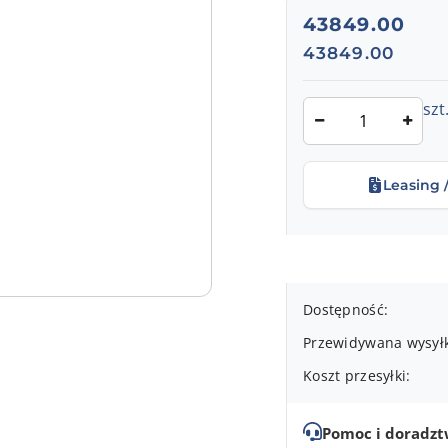
cena:
43849.00
Cena:
43849.00
Ilość
szt
Leasing 
Dostępność
Dostępność:
i
Przewidywana wysył
dostawa
Koszt przesyłki:
Pomoc i doradz