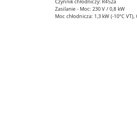
Czynnik chłodniczy: R452a
Zasilanie - Moc: 230 V / 0,8 kW
Moc chłodnicza: 1,3 kW (-10°C VT), 
Pomiń karuzelę produktów