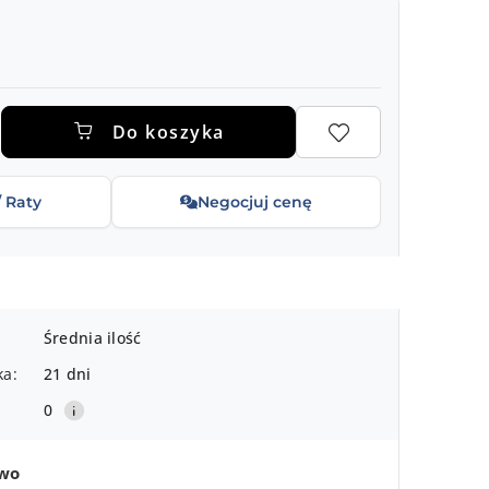
.
Do koszyka
/ Raty
Negocjuj cenę
Średnia ilość
ka:
21 dni
0
two