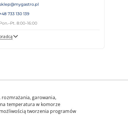
sklep@mygastro.pl
+48 733 130 139
Pon.–Pt. 8:00–16:00
oradcą
Wyślij
, rozmrażania, garowania,
alna temperatura w komorze
 możliwością tworzenia programów