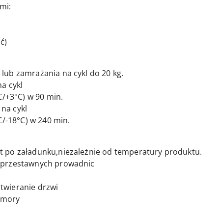
mi:
ć)
ub zamrażania na cykl do 20 kg.
a cykl
C/+3°C) w 90 min.
na cykl
C/-18°C) w 240 min.
 po załadunku,niezależnie od temperatury produktu.
 przestawnych prowadnic
twieranie drzwi
komory