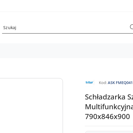
NAZWA
Kod:
ASK FMEQ041
PRODUCENTA:
RILLING
Schładzarka 
Multifunkcyjn
790x846x900 