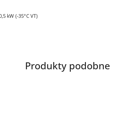
0,5 kW (-35°C VT)
Produkty
Produkty podobne
o
statusie: