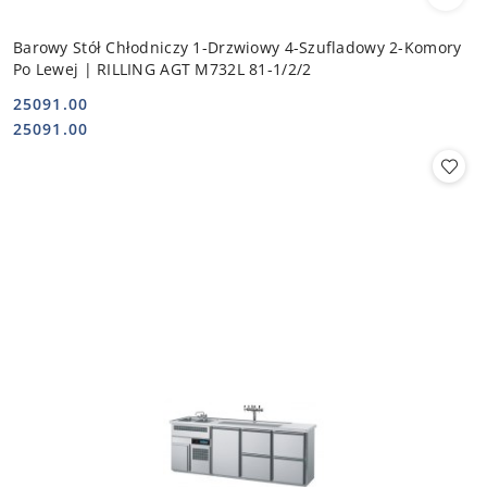
Barowy Stół Chłodniczy 1-Drzwiowy 4-Szufladowy 2-Komory
Po Lewej | RILLING AGT M732L 81-1/2/2
25091.00
Cena:
Cena:
25091.00