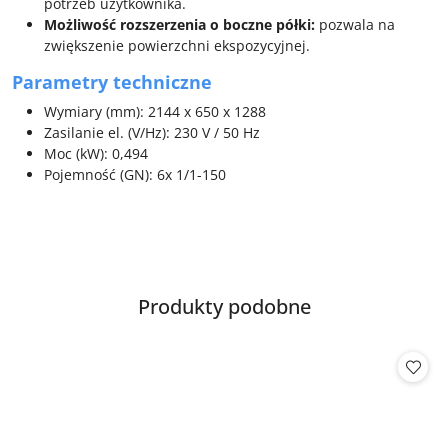
potrzeb użytkownika.
Możliwość rozszerzenia o boczne półki:
pozwala na
zwiększenie powierzchni ekspozycyjnej.
Parametry techniczne
Wymiary (mm): 2144 x 650 x 1288
Zasilanie el. (V/Hz): 230 V / 50 Hz
Moc (kW): 0,494
Pojemność (GN): 6x 1/1-150
Produkty
Produkty podobne
Pomiń karuzelę produktów
o
statusie: