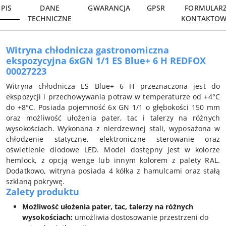
PIS
DANE
GWARANCJA
GPSR
FORMULAR
TECHNICZNE
KONTAKTOW
Witryna chłodnicza gastronomiczna
ekspozycyjna 6xGN 1/1 ES Blue+ 6 H REDFOX
00027223
Witryna chłodnicza ES Blue+ 6 H przeznaczona jest do
ekspozycji i przechowywania potraw w temperaturze od +4°C
do +8°C. Posiada pojemność 6x GN 1/1 o głębokości 150 mm
oraz możliwość ułożenia pater, tac i talerzy na różnych
wysokościach. Wykonana z nierdzewnej stali, wyposażona w
chłodzenie statyczne, elektroniczne sterowanie oraz
oświetlenie diodowe LED. Model dostępny jest w kolorze
hemlock, z opcją wenge lub innym kolorem z palety RAL.
Dodatkowo, witryna posiada 4 kółka z hamulcami oraz stałą
szklaną pokrywę.
Zalety produktu
Możliwość ułożenia pater, tac, talerzy na różnych
wysokościach:
umożliwia dostosowanie przestrzeni do