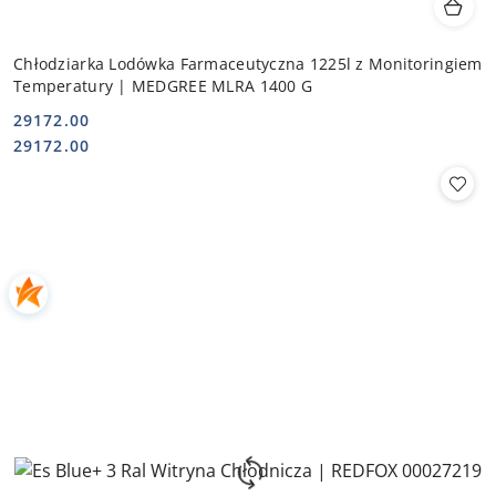
Chłodziarka Lodówka Farmaceutyczna 1225l z Monitoringiem
Temperatury | MEDGREE MLRA 1400 G
29172.00
Cena:
Cena:
29172.00