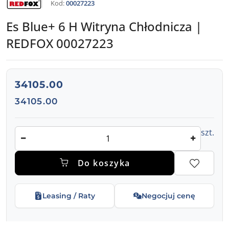
Kod:
00027223
PRODUCENTA:
REDFOX
Es Blue+ 6 H Witryna Chłodnicza |
REDFOX 00027223
cena:
34105.00
Cena:
34105.00
Ilość
szt.
Do koszyka
Leasing / Raty
Negocjuj cenę