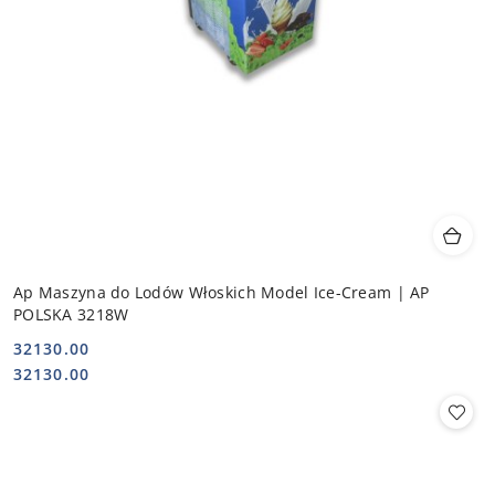
Ap Maszyna do Lodów Włoskich Model Ice-Cream | AP
POLSKA 3218W
32130.00
Cena:
Cena:
32130.00