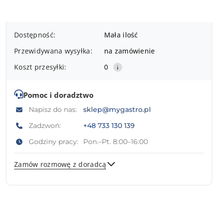
Dostępność
Dostępność:
Mała ilość
i
Przewidywana wysyłka:
na zamówienie
dostawa
Koszt przesyłki:
0
Pomoc i doradztwo
Napisz do nas:
sklep@mygastro.pl
Zadzwoń:
+48 733 130 139
Godziny pracy:
Pon.–Pt. 8:00–16:00
Zamów rozmowę z doradcą
Wyślij