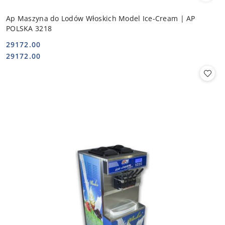
Ap Maszyna do Lodów Włoskich Model Ice-Cream | AP
POLSKA 3218
29172.00
Cena:
Cena:
29172.00