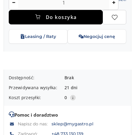
Do koszyka
Leasing / Raty
Negocjuj cenę
Dostępność
Dostępność:
Brak
i
Przewidywana wysyłka:
21 dni
dostawa
Koszt przesyłki:
0
Pomoc i doradztwo
Napisz do nas:
sklep@mygastro.pl
Zadzwoń:
+48 733 130 139