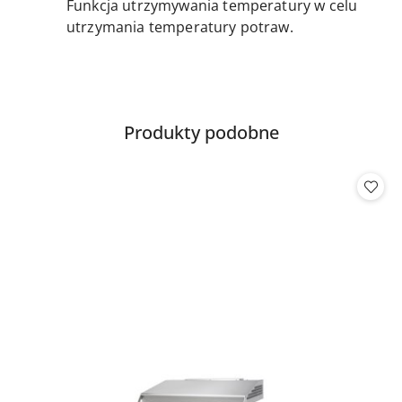
Funkcja utrzymywania temperatury w celu
utrzymania temperatury potraw.
Produkty
Produkty podobne
Pomiń karuzelę produktów
o
statusie: