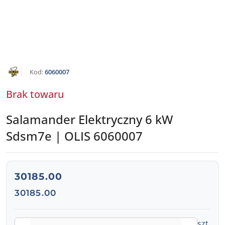
NAZWA
Kod:
6060007
PRODUCENTA:
OLIS
Brak towaru
Salamander Elektryczny 6 kW
Sdsm7e | OLIS 6060007
Salamander elektryczny 6 kW, SDSM7E, Olis
cena:
30185.00
Cena:
30185.00
Ilość
szt.