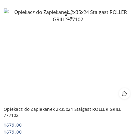
Opiekacz do Zapiekanek 2x35x24 Stalgast ROLLER GRILL
777102
1679.00
Cena:
Cena:
1679.00