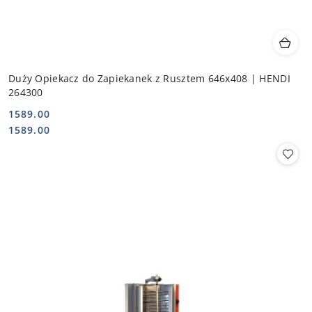
Duży Opiekacz do Zapiekanek z Rusztem 646x408 | HENDI
264300
1589.00
Cena:
Cena:
1589.00