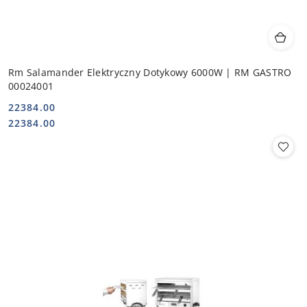
Rm Salamander Elektryczny Dotykowy 6000W | RM GASTRO
00024001
22384.00
Cena:
Cena:
22384.00