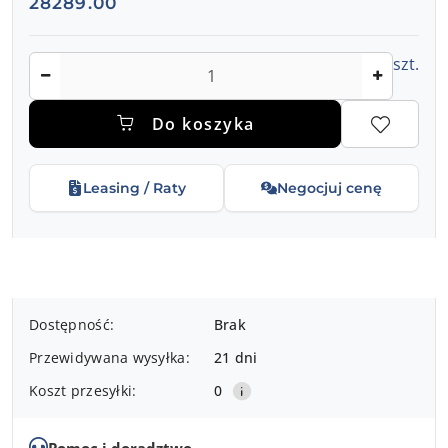
28289.00
Ilość
szt.
Do koszyka
Leasing / Raty
Negocjuj cenę
Dostępność
Dostępność:
Brak
i
Przewidywana wysyłka:
21 dni
dostawa
Koszt przesyłki:
0
Pomoc i doradztwo