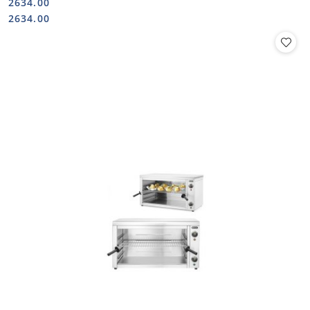
2634.00
Cena:
Cena:
2634.00