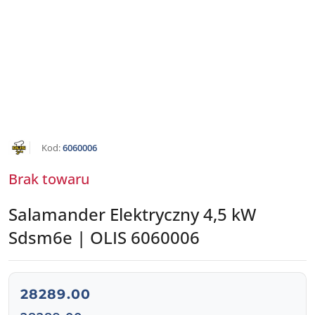
NAZWA
Kod:
6060006
PRODUCENTA:
OLIS
Brak towaru
Salamander Elektryczny 4,5 kW
Sdsm6e | OLIS 6060006
Salamander elektryczny 4,5 kW, SDSM6E, Olis
cena:
28289.00
Cena: