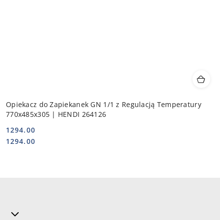
Opiekacz do Zapiekanek GN 1/1 z Regulacją Temperatury
770x485x305 | HENDI 264126
1294.00
Cena:
Cena:
1294.00