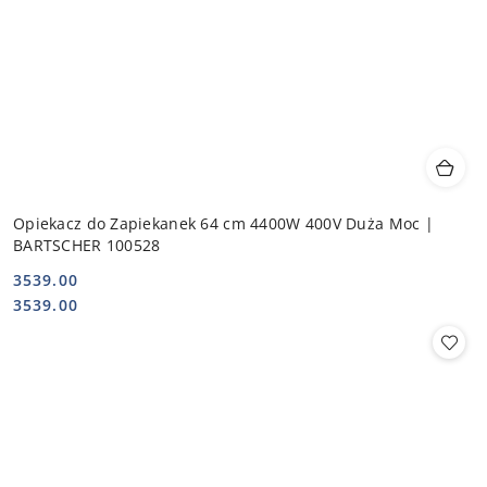
Opiekacz do Zapiekanek 64 cm 4400W 400V Duża Moc |
BARTSCHER 100528
3539.00
Cena:
Cena:
3539.00