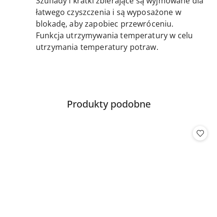
Szuflady i kratki zbierające są wyjmowane dla
łatwego czyszczenia i są wyposażone w
blokadę, aby zapobiec przewróceniu.
Funkcja utrzymywania temperatury w celu
utrzymania temperatury potraw.
Produkty
Produkty podobne
Pomiń karuzelę produktów
o
statusie: