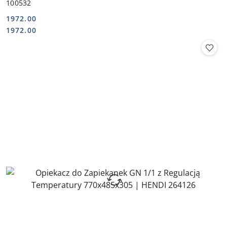
100532
1972.00
Cena:
Cena:
1972.00