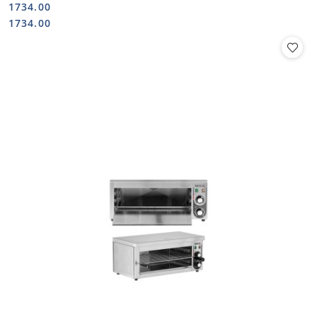
1734.00
Cena:
Cena:
1734.00