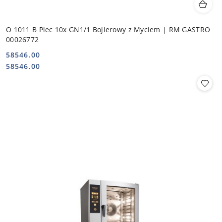
O 1011 B Piec 10x GN1/1 Bojlerowy z Myciem | RM GASTRO
00026772
58546.00
Cena:
Cena:
58546.00