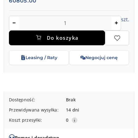
60805.00
Ilość
szt.
Do koszyka
Leasing / Raty
Negocjuj cenę
Dostępność
Dostępność:
Brak
i
Przewidywana wysyłka:
14 dni
dostawa
Koszt przesyłki:
0
Pomoc i doradztwo