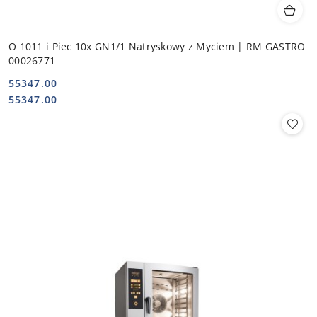
O 1011 i Piec 10x GN1/1 Natryskowy z Myciem | RM GASTRO
00026771
55347.00
Cena:
Cena:
55347.00