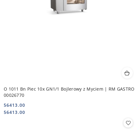
O 1011 Bn Piec 10x GN1/1 Bojlerowy z Myciem | RM GASTRO
00026770
56413.00
Cena:
Cena:
56413.00