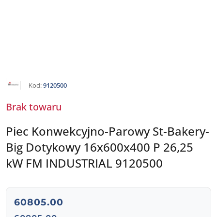
NAZWA
Kod:
9120500
PRODUCENTA:
FM
INDUSTRIAL
Brak towaru
Piec Konwekcyjno-Parowy St-Bakery-
Big Dotykowy 16x600x400 P 26,25
kW FM INDUSTRIAL 9120500
cena:
60805.00
Cena: