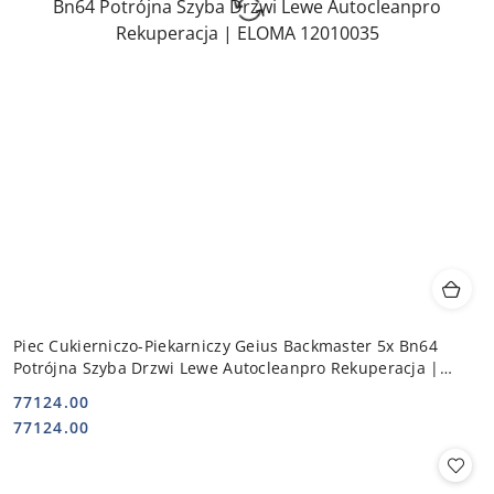
Piec Cukierniczo-Piekarniczy Geius Backmaster 5x Bn64
Potrójna Szyba Drzwi Lewe Autocleanpro Rekuperacja |
ELOMA 12010035
77124.00
Cena:
Cena:
77124.00