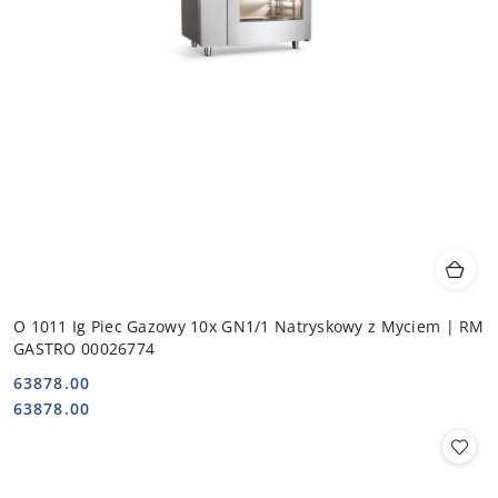
O 1011 Ig Piec Gazowy 10x GN1/1 Natryskowy z Myciem | RM
GASTRO 00026774
63878.00
Cena:
Cena:
63878.00