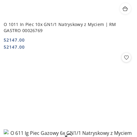
O 1011 In Piec 10x GN1/1 Natryskowy z Myciem | RM
GASTRO 00026769
52147.00
Cena:
Cena:
52147.00