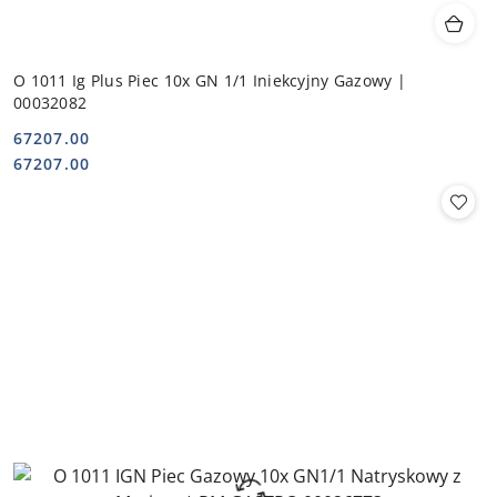
O 1011 Ig Plus Piec 10x GN 1/1 Iniekcyjny Gazowy |
00032082
67207.00
Cena:
Cena:
67207.00