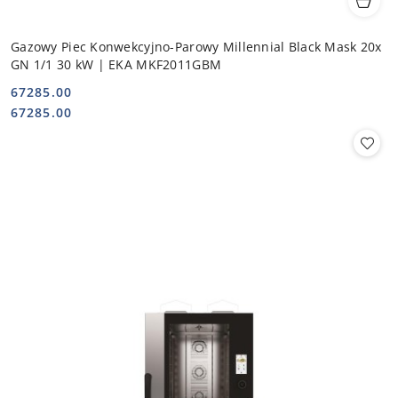
Gazowy Piec Konwekcyjno-Parowy Millennial Black Mask 20x
GN 1/1 30 kW | EKA MKF2011GBM
67285.00
Cena:
Cena:
67285.00