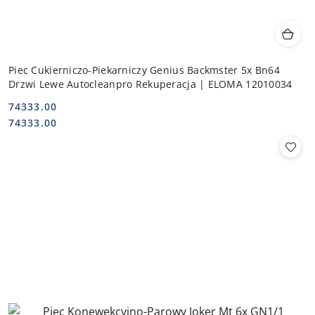
Piec Cukierniczo-Piekarniczy Genius Backmster 5x Bn64
Drzwi Lewe Autocleanpro Rekuperacja | ELOMA 12010034
74333.00
Cena:
Cena:
74333.00