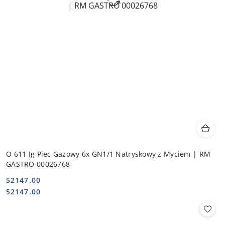
O 611 Ig Piec Gazowy 6x GN1/1 Natryskowy z Myciem | RM
GASTRO 00026768
52147.00
Cena:
Cena:
52147.00