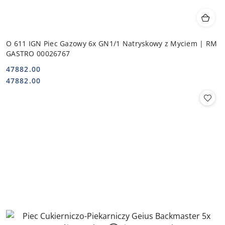
O 611 IGN Piec Gazowy 6x GN1/1 Natryskowy z Myciem | RM
GASTRO 00026767
47882.00
Cena:
Cena:
47882.00