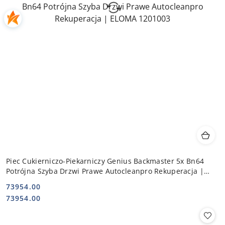
Piec Cukierniczo-Piekarniczy Genius Backmaster 5x Bn64
Potrójna Szyba Drzwi Prawe Autocleanpro Rekuperacja |
ELOMA 1201003
73954.00
Cena:
Cena:
73954.00