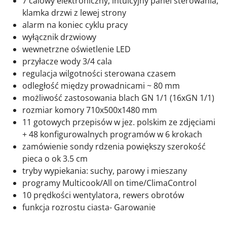
7 calowy elektroniczny, intuicyjny panel sterowania,
klamka drzwi z lewej strony
alarm na koniec cyklu pracy
wyłącznik drzwiowy
wewnetrzne oświetlenie LED
przyłacze wody 3/4 cala
regulacja wilgotności sterowana czasem
odległość między prowadnicami ~ 80 mm
możliwość zastosowania blach GN 1/1 (16xGN 1/1)
rozmiar komory 710x500x1480 mm
11 gotowych przepisów w jez. polskim ze zdjęciami
+ 48 konfigurowalnych programów w 6 krokach
zamówienie sondy rdzenia powiększy szerokość
pieca o ok 3.5 cm
tryby wypiekania: suchy, parowy i mieszany
programy Multicook/All on time/ClimaControl
10 prędkości wentylatora, rewers obrotów
funkcja rozrostu ciasta- Garowanie