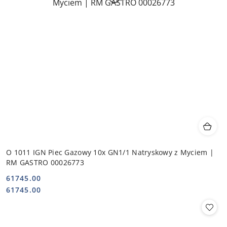
O 1011 IGN Piec Gazowy 10x GN1/1 Natryskowy z Myciem |
RM GASTRO 00026773
61745.00
Cena:
Cena:
61745.00