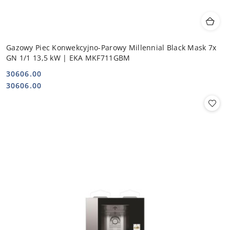
Gazowy Piec Konwekcyjno-Parowy Millennial Black Mask 7x
GN 1/1 13,5 kW | EKA MKF711GBM
30606.00
Cena:
Cena:
30606.00