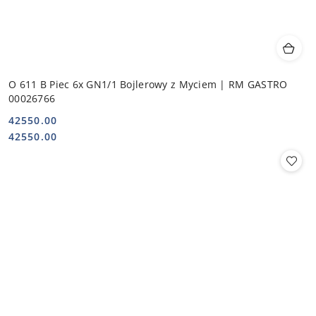
O 611 B Piec 6x GN1/1 Bojlerowy z Myciem | RM GASTRO
00026766
42550.00
Cena:
Cena:
42550.00