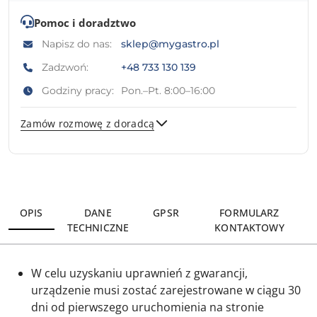
Pomoc i doradztwo
Napisz do nas:
sklep@mygastro.pl
Zadzwoń:
+48 733 130 139
Godziny pracy:
Pon.–Pt. 8:00–16:00
Zamów rozmowę z doradcą
Wyślij
OPIS
DANE
GPSR
FORMULARZ
TECHNICZNE
KONTAKTOWY
W celu uzyskaniu uprawnień z gwarancji,
urządzenie musi zostać zarejestrowane w ciągu 30
dni od pierwszego uruchomienia na stronie