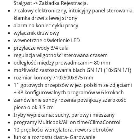
Stalgast -> Zakładka Rejestracja.
7 calowy elektroniczny, intuicyjny panel sterowania,
klamka drzwi z lewej strony
alarm na koniec cyklu pracy
wyłącznik drzwiowy
wewnetrzne oświetlenie LED
przyłacze wody 3/4 cala
regulacja wilgotności sterowana czasem
odległość między prowadnicami ~ 80 mm
możliwość zastosowania blach GN 1/1 (10xGN 1/1)
rozmiar komory 710x500x875 mm
11 gotowych przepisów w jez. polskim ze zdjęciami
+ 48 konfigurowalnych programów w 6 krokach
zamówienie sondy rdzenia powiększy szerokość
pieca o ok 3.5 cm
tryby wypiekania: suchy, parowy i mieszany
programy Multicook/All on time/ClimaControl
10 prędkości wentylatora, rewers obrotów
funkcja rozrostu ciasta- Garowanie