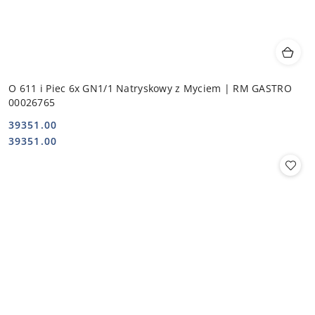
O 611 i Piec 6x GN1/1 Natryskowy z Myciem | RM GASTRO
00026765
39351.00
Cena:
Cena:
39351.00