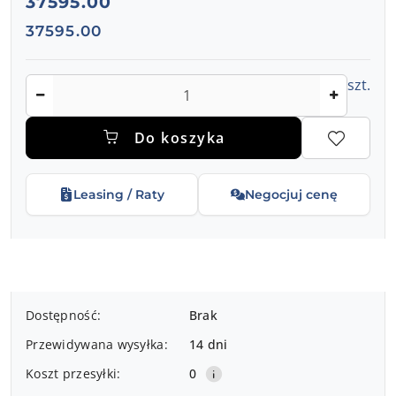
37595.00
Cena:
37595.00
Ilość
szt.
Do koszyka
Leasing / Raty
Negocjuj cenę
Dostępność
Dostępność:
Brak
i
Przewidywana wysyłka:
14 dni
dostawa
Koszt przesyłki:
0