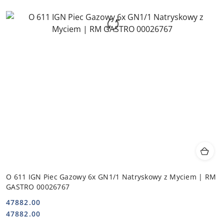
O 611 IGN Piec Gazowy 6x GN1/1 Natryskowy z Myciem | RM
GASTRO 00026767
47882.00
Cena:
Cena:
47882.00