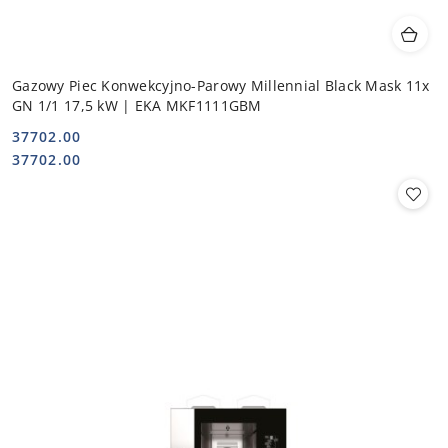
Gazowy Piec Konwekcyjno-Parowy Millennial Black Mask 11x
GN 1/1 17,5 kW | EKA MKF1111GBM
37702.00
Cena:
Cena:
37702.00