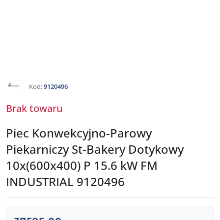
NAZWA
Kod:
9120496
PRODUCENTA:
FM
INDUSTRIAL
Brak towaru
Piec Konwekcyjno-Parowy
Piekarniczy St-Bakery Dotykowy
10x(600x400) P 15.6 kW FM
INDUSTRIAL 9120496
cena: