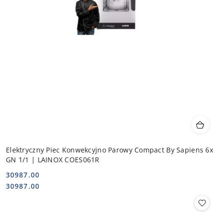
Elektryczny Piec Konwekcyjno Parowy Compact By Sapiens 6x
GN 1/1 | LAINOX COES061R
30987.00
Cena:
Cena:
30987.00