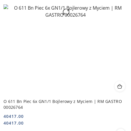
O 611 Bn Piec 6x GN1/1 Bojlerowy z Myciem | RM GASTRO
00026764
40417.00
Cena:
Cena:
40417.00