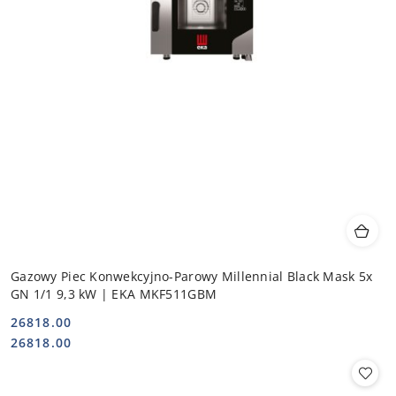
Gazowy Piec Konwekcyjno-Parowy Millennial Black Mask 5x
GN 1/1 9,3 kW | EKA MKF511GBM
26818.00
Cena:
Cena:
26818.00