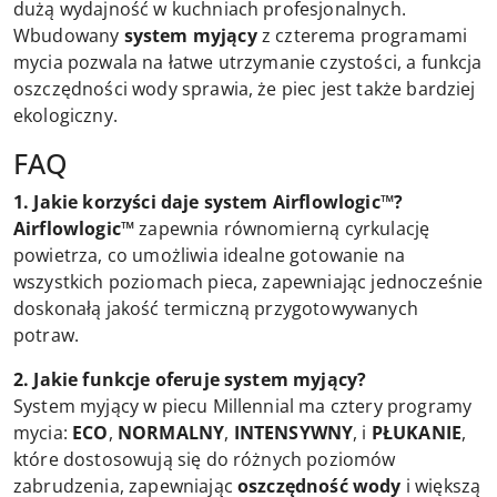
dużą wydajność w kuchniach profesjonalnych.
Wbudowany
system myjący
z czterema programami
mycia pozwala na łatwe utrzymanie czystości, a funkcja
oszczędności wody sprawia, że piec jest także bardziej
ekologiczny.
FAQ
1. Jakie korzyści daje system Airflowlogic™?
Airflowlogic™
zapewnia równomierną cyrkulację
powietrza, co umożliwia idealne gotowanie na
wszystkich poziomach pieca, zapewniając jednocześnie
doskonałą jakość termiczną przygotowywanych
potraw.
2. Jakie funkcje oferuje system myjący?
System myjący w piecu Millennial ma cztery programy
mycia:
ECO
,
NORMALNY
,
INTENSYWNY
, i
PŁUKANIE
,
które dostosowują się do różnych poziomów
zabrudzenia, zapewniając
oszczędność wody
i większą