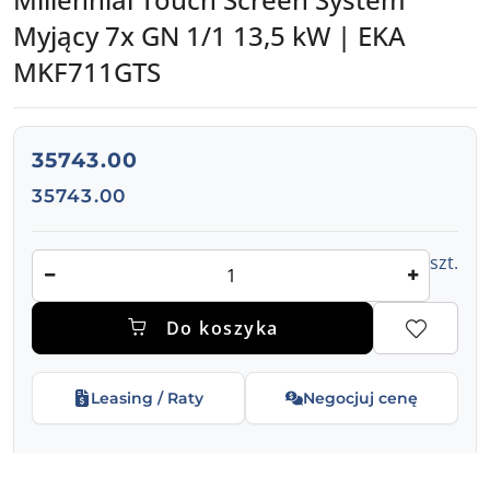
Myjący 7x GN 1/1 13,5 kW | EKA
MKF711GTS
cena:
35743.00
Cena:
35743.00
Ilość
szt.
Do koszyka
Leasing / Raty
Negocjuj cenę