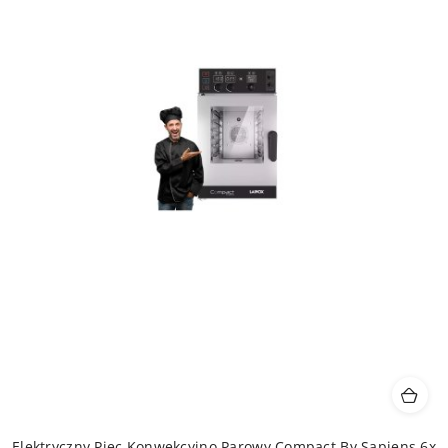
Elektryczny Piec Konwekcyjno Parowy Compact By Sapiens 6x