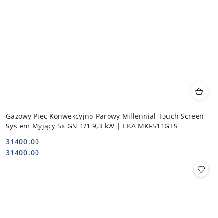
Gazowy Piec Konwekcyjno-Parowy Millennial Touch Screen
System Myjący 5x GN 1/1 9,3 kW | EKA MKF511GTS
31400.00
Cena:
Cena:
31400.00