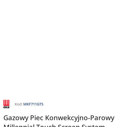
NAZWA
Kod:
MKF711GTS
PRODUCENTA:
EKA
Gazowy Piec Konwekcyjno-Parowy
Millennial Touch Screen System