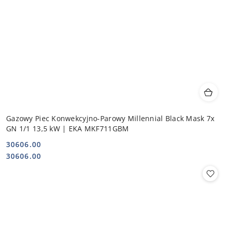
Gazowy Piec Konwekcyjno-Parowy Millennial Black Mask 7x
GN 1/1 13,5 kW | EKA MKF711GBM
30606.00
Cena:
Cena:
30606.00