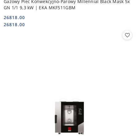
Gazowy Piec Konwekcyjno-Parowy Millennial Black Mask 5x
GN 1/1 9,3 kW | EKA MKF511GBM
26818.00
Cena:
Cena:
26818.00