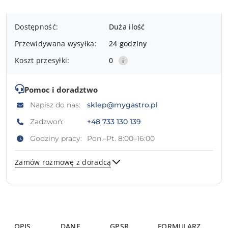
Dostępność
Dostępność:
Duża ilość
i
Przewidywana wysyłka:
24 godziny
dostawa
Koszt przesyłki:
0
Pomoc i doradztwo
Napisz do nas:
sklep@mygastro.pl
Zadzwoń:
+48 733 130 139
Godziny pracy:
Pon.–Pt. 8:00–16:00
Zamów rozmowę z doradcą
Wyślij
OPIS
DANE
GPSR
FORMULARZ