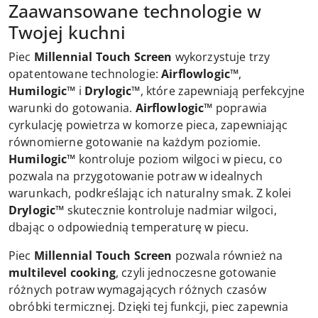
Zaawansowane technologie w
Twojej kuchni
Piec
Millennial Touch Screen
wykorzystuje trzy
opatentowane technologie:
Airflowlogic™
,
Humilogic™
i
Drylogic™
, które zapewniają perfekcyjne
warunki do gotowania.
Airflowlogic™
poprawia
cyrkulację powietrza w komorze pieca, zapewniając
równomierne gotowanie na każdym poziomie.
Humilogic™
kontroluje poziom wilgoci w piecu, co
pozwala na przygotowanie potraw w idealnych
warunkach, podkreślając ich naturalny smak. Z kolei
Drylogic™
skutecznie kontroluje nadmiar wilgoci,
dbając o odpowiednią temperaturę w piecu.
Piec
Millennial Touch Screen
pozwala również na
multilevel cooking
, czyli jednoczesne gotowanie
różnych potraw wymagających różnych czasów
obróbki termicznej. Dzięki tej funkcji, piec zapewnia