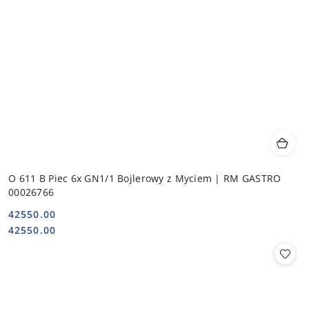
O 611 B Piec 6x GN1/1 Bojlerowy z Myciem | RM GASTRO
00026766
42550.00
Cena:
Cena:
42550.00