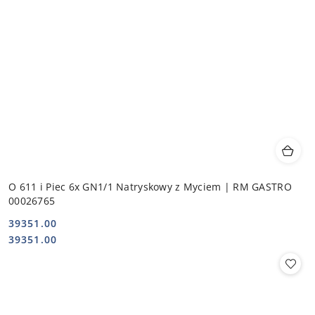
O 611 i Piec 6x GN1/1 Natryskowy z Myciem | RM GASTRO
00026765
39351.00
Cena:
Cena:
39351.00