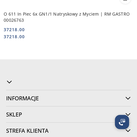
O 611 In Piec 6x GN1/1 Natryskowy z Myciem | RM GASTRO
00026763
37218.00
Cena:
Cena:
37218.00
INFORMACJE
SKLEP
STREFA KLIENTA