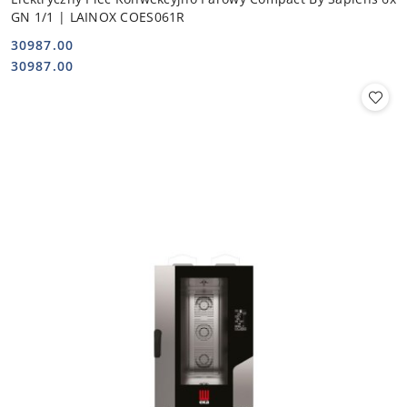
GN 1/1 | LAINOX COES061R
30987.00
Cena:
Cena:
30987.00