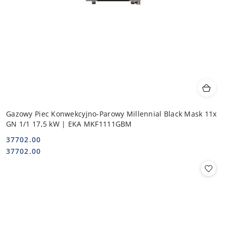
Gazowy Piec Konwekcyjno-Parowy Millennial Black Mask 11x
GN 1/1 17,5 kW | EKA MKF1111GBM
37702.00
Cena:
Cena:
37702.00