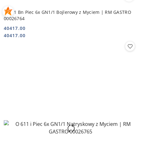
O 611 Bn Piec 6x GN1/1 Bojlerowy z Myciem | RM GASTRO
00026764
40417.00
Cena:
Cena:
40417.00