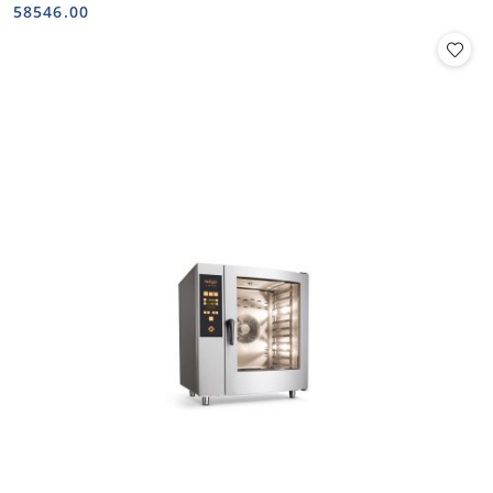
Cena:
Cena:
58546.00