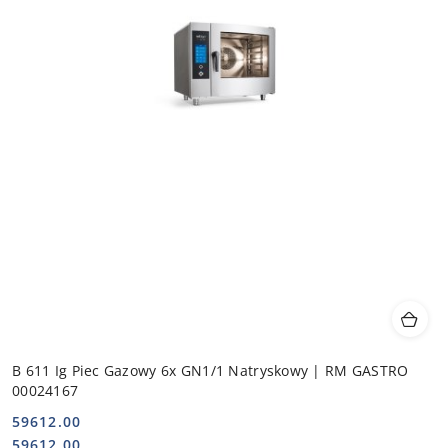
B 611 Ig Piec Gazowy 6x GN1/1 Natryskowy | RM GASTRO
00024167
59612.00
Cena:
Cena:
59612.00