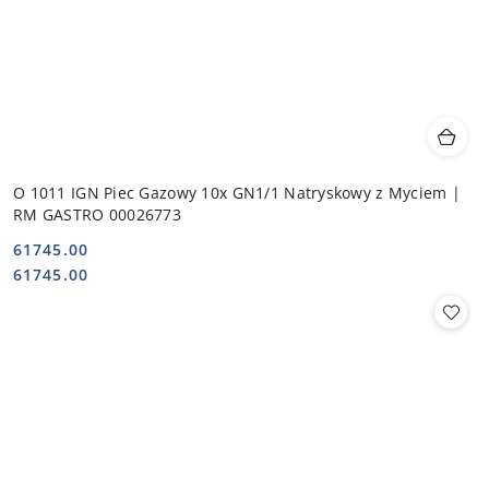
O 1011 IGN Piec Gazowy 10x GN1/1 Natryskowy z Myciem |
RM GASTRO 00026773
61745.00
Cena:
Cena:
61745.00