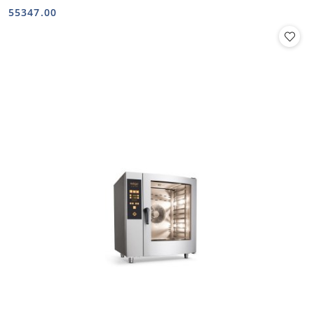
Cena:
Cena:
55347.00