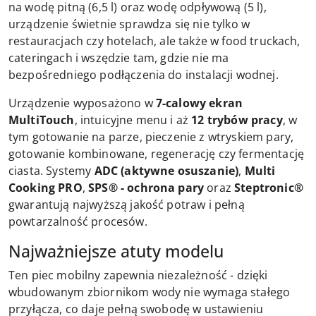
na wodę pitną (6,5 l) oraz wodę odpływową (5 l),
urządzenie świetnie sprawdza się nie tylko w
restauracjach czy hotelach, ale także w food truckach,
cateringach i wszędzie tam, gdzie nie ma
bezpośredniego podłączenia do instalacji wodnej.
Urządzenie wyposażono w
7-calowy ekran
MultiTouch
, intuicyjne menu i aż
12 trybów pracy
, w
tym gotowanie na parze, pieczenie z wtryskiem pary,
gotowanie kombinowane, regenerację czy fermentację
ciasta. Systemy
ADC (aktywne osuszanie)
,
Multi
Cooking PRO
,
SPS® - ochrona pary
oraz
Steptronic®
gwarantują najwyższą jakość potraw i pełną
powtarzalność procesów.
Najważniejsze atuty modelu
Ten piec mobilny zapewnia niezależność - dzięki
wbudowanym zbiornikom wody nie wymaga stałego
przyłącza, co daje pełną swobodę w ustawieniu