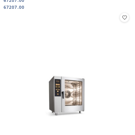
67207.00
Cena:
Cena:
67207.00