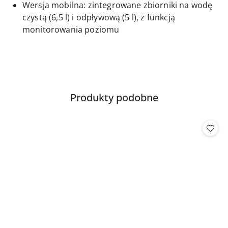
Wersja mobilna: zintegrowane zbiorniki na wodę
czystą (6,5 l) i odpływową (5 l), z funkcją
monitorowania poziomu
Produkty
Produkty podobne
Pomiń karuzelę produktów
o
statusie: