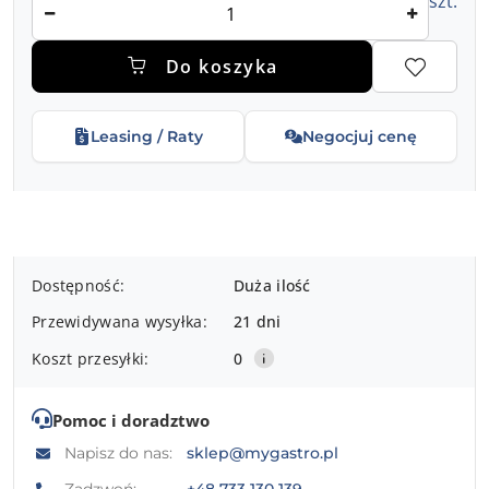
szt.
Do koszyka
Leasing / Raty
Negocjuj cenę
Dostępność
Dostępność:
Duża ilość
i
Przewidywana wysyłka:
21 dni
dostawa
Koszt przesyłki:
0
Pomoc i doradztwo
Napisz do nas:
sklep@mygastro.pl