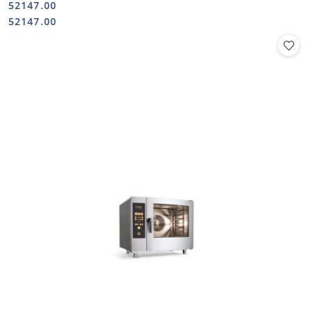
52147.00
Cena:
Cena:
52147.00