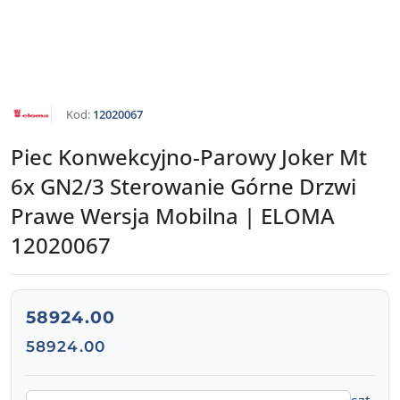
NAZWA
Kod:
12020067
PRODUCENTA:
ELOMA
Piec Konwekcyjno-Parowy Joker Mt
6x GN2/3 Sterowanie Górne Drzwi
Prawe Wersja Mobilna | ELOMA
12020067
cena:
58924.00
Cena:
58924.00
Ilość