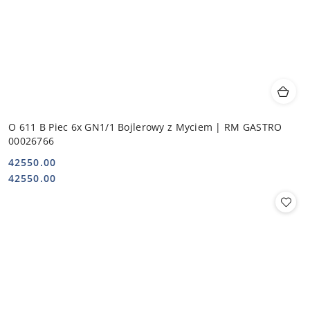
O 611 B Piec 6x GN1/1 Bojlerowy z Myciem | RM GASTRO
00026766
42550.00
Cena:
Cena:
42550.00