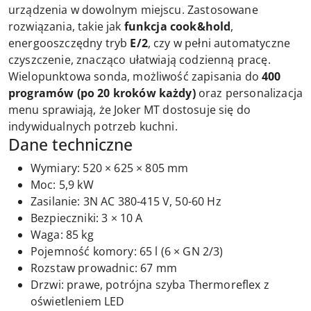
urządzenia w dowolnym miejscu. Zastosowane
rozwiązania, takie jak
funkcja cook&hold
,
energooszczędny tryb
E/2
, czy w pełni automatyczne
czyszczenie, znacząco ułatwiają codzienną pracę.
Wielopunktowa sonda, możliwość zapisania do
400
programów (po 20 kroków każdy)
oraz personalizacja
menu sprawiają, że Joker MT dostosuje się do
indywidualnych potrzeb kuchni.
Dane techniczne
Wymiary: 520 × 625 × 805 mm
Moc: 5,9 kW
Zasilanie: 3N AC 380-415 V, 50-60 Hz
Bezpieczniki: 3 × 10 A
Waga: 85 kg
Pojemność komory: 65 l (6 × GN 2/3)
Rozstaw prowadnic: 67 mm
Drzwi: prawe, potrójna szyba Thermoreflex z
oświetleniem LED