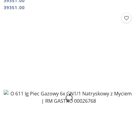
39351.00
Cena:
Cena:
39351.00