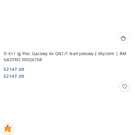
O 611 Ig Piec Gazowy 6x GN1/1 Natryskowy z Myciem | RM
GASTRO 00026768
52147.00
Cena:
Cena:
52147.00