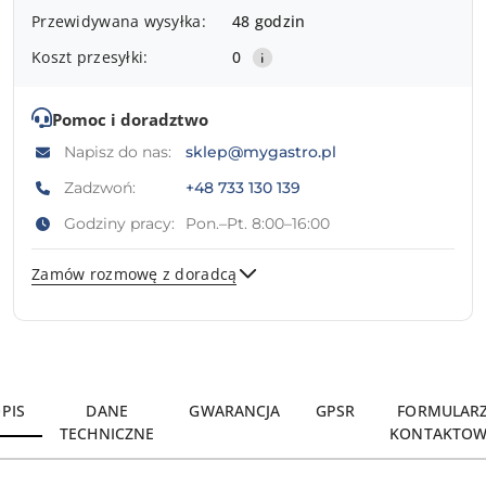
i
Przewidywana wysyłka:
48 godzin
dostawa
Koszt przesyłki:
0
Pomoc i doradztwo
Napisz do nas:
sklep@mygastro.pl
Zadzwoń:
+48 733 130 139
Godziny pracy:
Pon.–Pt. 8:00–16:00
Zamów rozmowę z doradcą
Wyślij
PIS
DANE
GWARANCJA
GPSR
FORMULAR
TECHNICZNE
KONTAKTOW