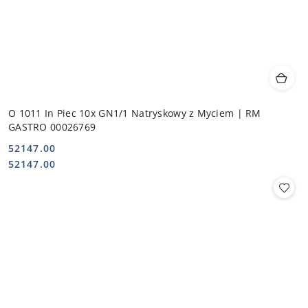
O 1011 In Piec 10x GN1/1 Natryskowy z Myciem | RM
GASTRO 00026769
52147.00
Cena:
Cena:
52147.00