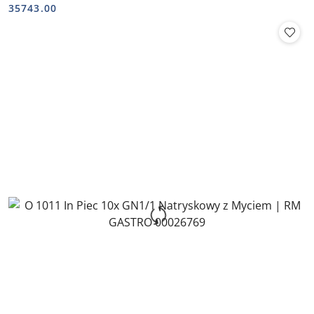
Cena:
Cena:
35743.00