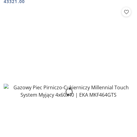
Cena:
Cena:
43321.00