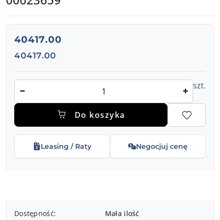
cena:
40417.00
Cena:
40417.00
Ilość
szt.
Do koszyka
Leasing / Raty
Negocjuj cenę
Dostępność
Dostępność:
Mała ilość