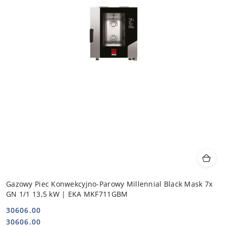
Gazowy Piec Konwekcyjno-Parowy Millennial Black Mask 7x
GN 1/1 13,5 kW | EKA MKF711GBM
30606.00
Cena:
Cena:
30606.00