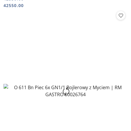
Cena:
Cena:
42550.00