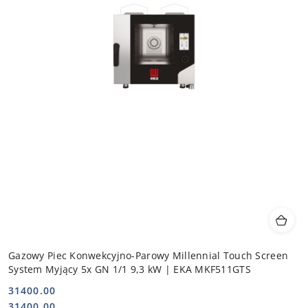
Gazowy Piec Konwekcyjno-Parowy Millennial Touch Screen
System Myjący 5x GN 1/1 9,3 kW | EKA MKF511GTS
31400.00
Cena:
Cena:
31400.00