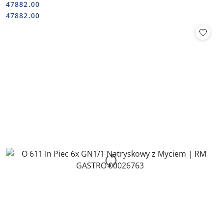
47882.00
Cena:
Cena:
47882.00