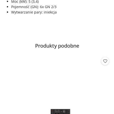
Moc (kW): 5 (3,4)
Pojemność (GN): 6x GN 2/3
Wytwarzanie pary: iniekcja
Produkty
Produkty podobne
Pomiń karuzelę produktów
o
statusie: