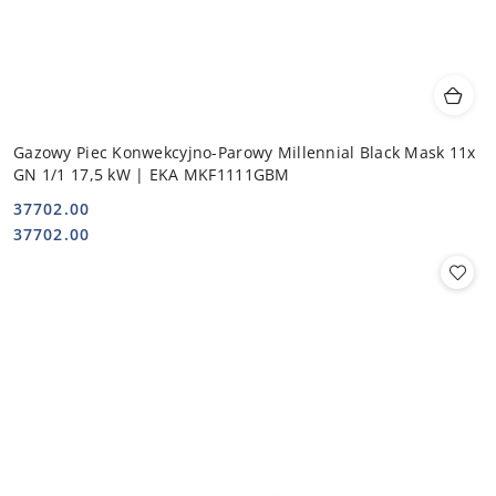
Gazowy Piec Konwekcyjno-Parowy Millennial Black Mask 11x
GN 1/1 17,5 kW | EKA MKF1111GBM
37702.00
Cena:
Cena:
37702.00