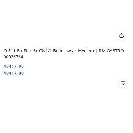
O 611 Bn Piec 6x GN1/1 Bojlerowy z Myciem | RM GASTRO
00026764
40417.00
Cena:
Cena:
40417.00