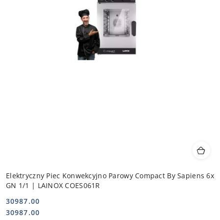
Elektryczny Piec Konwekcyjno Parowy Compact By Sapiens 6x
GN 1/1 | LAINOX COES061R
30987.00
Cena:
Cena:
30987.00