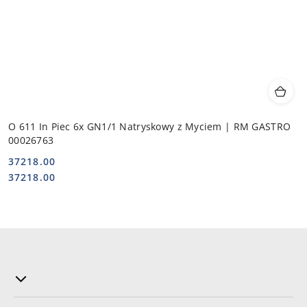
O 611 In Piec 6x GN1/1 Natryskowy z Myciem | RM GASTRO
00026763
37218.00
Cena:
Cena:
37218.00