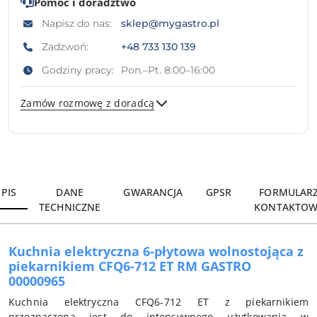
Pomoc i doradztwo
Napisz do nas:
sklep@mygastro.pl
Zadzwoń:
+48 733 130 139
Godziny pracy:
Pon.–Pt. 8:00–16:00
Zamów rozmowę z doradcą
Wyślij
PIS
DANE
GWARANCJA
GPSR
FORMULAR
TECHNICZNE
KONTAKTOW
Kuchnia elektryczna 6-płytowa wolnostojąca z
piekarnikiem CFQ6-712 ET RM GASTRO
00000965
Kuchnia elektryczna CFQ6-712 ET z piekarnikiem
przeznaczona jest do intensywnego użytkowania w