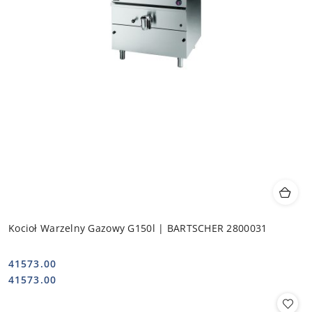
Kocioł Warzelny Gazowy G150l | BARTSCHER 2800031
41573.00
Cena:
Cena:
41573.00