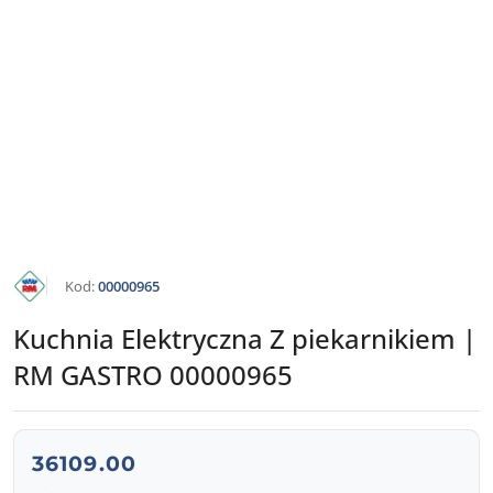
KATALOG
Kod:
00000965
RM
GASTRO
Kuchnia Elektryczna Z piekarnikiem |
RM GASTRO 00000965
cena:
36109.00