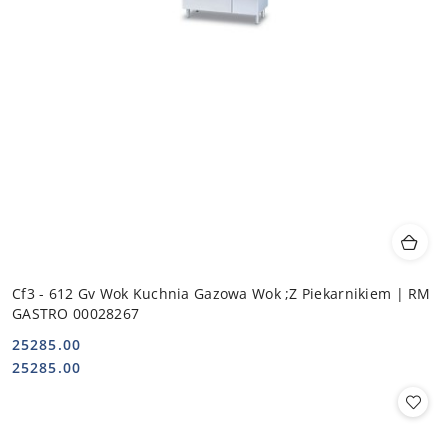
Cf3 - 612 Gv Wok Kuchnia Gazowa Wok ;Z Piekarnikiem | RM
GASTRO 00028267
25285.00
Cena:
Cena:
25285.00