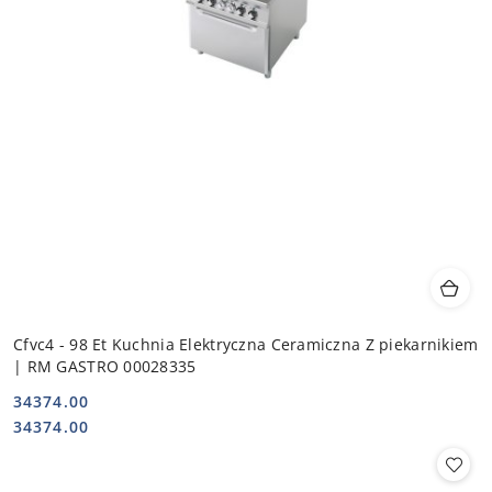
Cfvc4 - 98 Et Kuchnia Elektryczna Ceramiczna Z piekarnikiem
| RM GASTRO 00028335
34374.00
Cena:
Cena:
34374.00