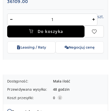
Cena:
36109.00
Ilość
szt.
Do koszyka
Leasing / Raty
Negocjuj cenę
Dostępność
Dostępność:
Mała ilość
i
Przewidywana wysyłka:
48 godzin
dostawa
Koszt przesyłki:
0