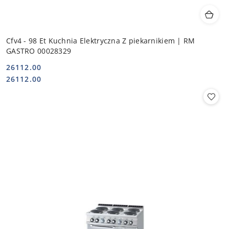
Cfv4 - 98 Et Kuchnia Elektryczna Z piekarnikiem | RM
GASTRO 00028329
26112.00
Cena:
Cena:
26112.00