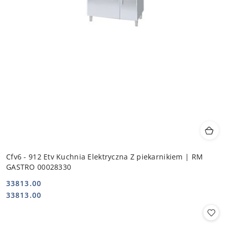
Cfv6 - 912 Etv Kuchnia Elektryczna Z piekarnikiem | RM
GASTRO 00028330
33813.00
Cena:
Cena:
33813.00