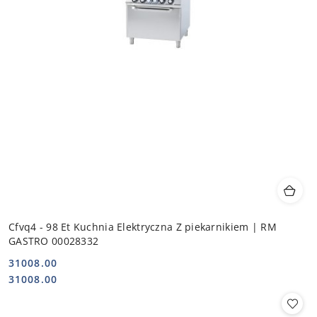
Cfvq4 - 98 Et Kuchnia Elektryczna Z piekarnikiem | RM
GASTRO 00028332
31008.00
Cena:
Cena:
31008.00