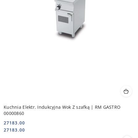
Kuchnia Elektr. Indukcyjna Wok Z szafką | RM GASTRO
00000860
27183.00
Cena:
Cena:
27183.00