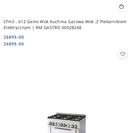
Cfm3 - 612 Gemv Wok Kuchnia Gazowa Wok ;Z Piekarnikiem
Elektrycznym | RM GASTRO 00028268
26895.00
Cena:
Cena:
26895.00