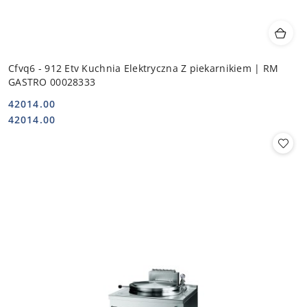
Cfvq6 - 912 Etv Kuchnia Elektryczna Z piekarnikiem | RM
GASTRO 00028333
42014.00
Cena:
Cena:
42014.00