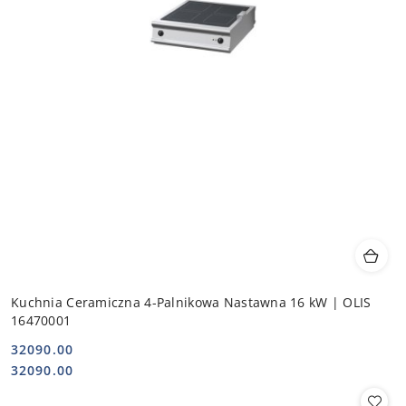
Kuchnia Ceramiczna 4-Palnikowa Nastawna 16 kW | OLIS
16470001
32090.00
Cena:
Cena:
32090.00