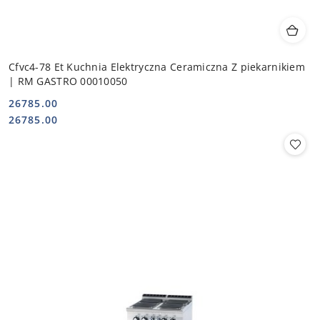
Cfvc4-78 Et Kuchnia Elektryczna Ceramiczna Z piekarnikiem
| RM GASTRO 00010050
26785.00
Cena:
Cena:
26785.00