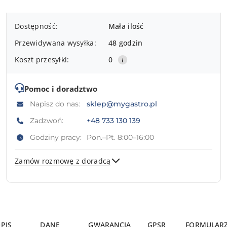
Dostępność
Dostępność:
Mała ilość
i
Przewidywana wysyłka:
48 godzin
dostawa
Koszt przesyłki:
0
Pomoc i doradztwo
Napisz do nas:
sklep@mygastro.pl
Zadzwoń:
+48 733 130 139
Godziny pracy:
Pon.–Pt. 8:00–16:00
Zamów rozmowę z doradcą
Wyślij
PIS
DANE
GWARANCJA
GPSR
FORMULAR