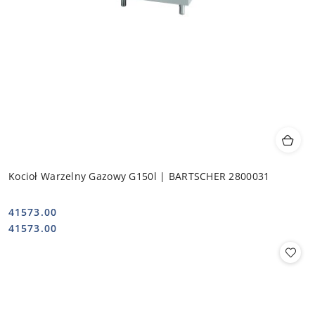
Kocioł Warzelny Gazowy G150l | BARTSCHER 2800031
41573.00
Cena:
Cena:
41573.00