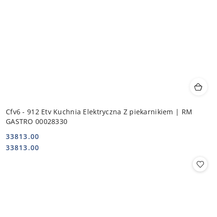
Cfv6 - 912 Etv Kuchnia Elektryczna Z piekarnikiem | RM
GASTRO 00028330
33813.00
Cena:
Cena:
33813.00