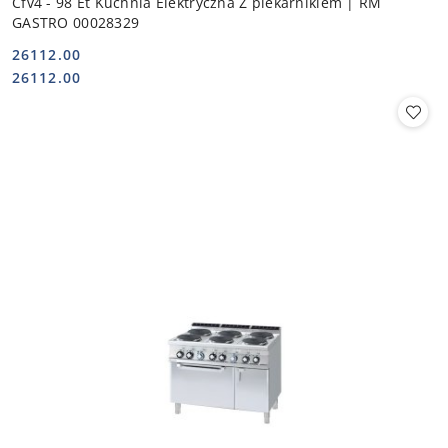
Cfv4 - 98 Et Kuchnia Elektryczna Z piekarnikiem | RM
GASTRO 00028329
26112.00
Cena:
Cena:
26112.00