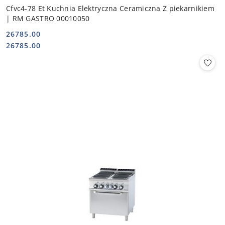
Cfvc4-78 Et Kuchnia Elektryczna Ceramiczna Z piekarnikiem
| RM GASTRO 00010050
26785.00
Cena:
Cena:
26785.00