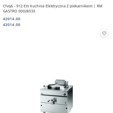
Cfvq6 - 912 Etv Kuchnia Elektryczna Z piekarnikiem | RM
GASTRO 00028333
42014.00
Cena:
Cena:
42014.00