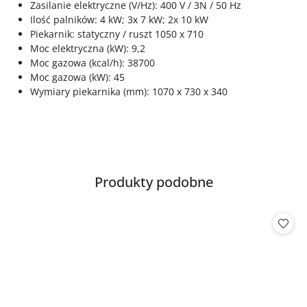
Zasilanie elektryczne (V/Hz): 400 V / 3N / 50 Hz
Ilość palników: 4 kW; 3x 7 kW; 2x 10 kW
Piekarnik: statyczny / ruszt 1050 x 710
Moc elektryczna (kW): 9,2
Moc gazowa (kcal/h): 38700
Moc gazowa (kW): 45
Wymiary piekarnika (mm): 1070 x 730 x 340
Produkty
Produkty podobne
Pomiń karuzelę produktów
o
statusie: