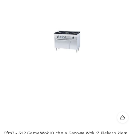
Cfm3 - 612 Gemv Wok Kuchnia Gazowa Wok ;Z Piekarnikiem