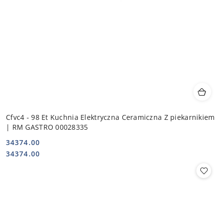
Cfvc4 - 98 Et Kuchnia Elektryczna Ceramiczna Z piekarnikiem
| RM GASTRO 00028335
34374.00
Cena:
Cena:
34374.00