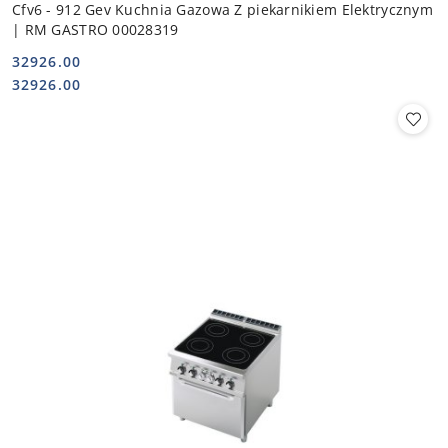
Cfv6 - 912 Gev Kuchnia Gazowa Z piekarnikiem Elektrycznym
| RM GASTRO 00028319
32926.00
Cena:
Cena:
32926.00