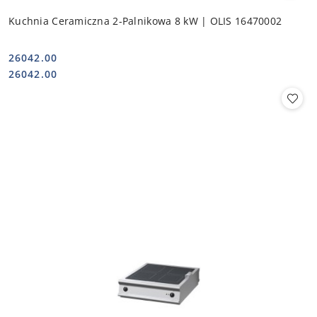
Kuchnia Ceramiczna 2-Palnikowa 8 kW | OLIS 16470002
26042.00
Cena:
Cena:
26042.00