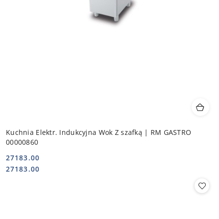
Kuchnia Elektr. Indukcyjna Wok Z szafką | RM GASTRO
00000860
27183.00
Cena:
Cena:
27183.00