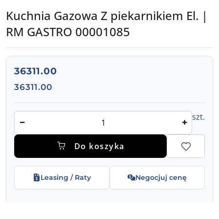
GASTRO
Kuchnia Gazowa Z piekarnikiem El. |
RM GASTRO 00001085
cena:
36311.00
Cena:
36311.00
Ilość
szt.
Do koszyka
Leasing / Raty
Negocjuj cenę