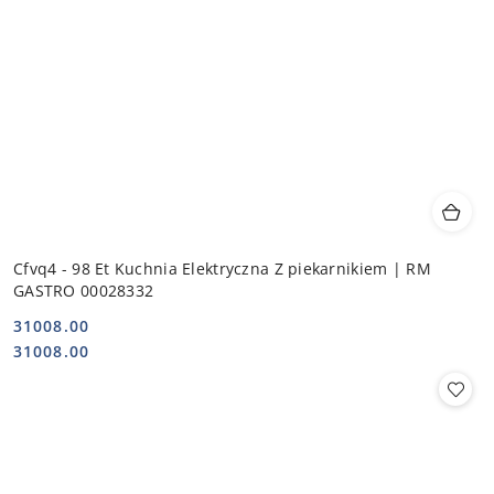
Cfvq4 - 98 Et Kuchnia Elektryczna Z piekarnikiem | RM
GASTRO 00028332
31008.00
Cena:
Cena:
31008.00