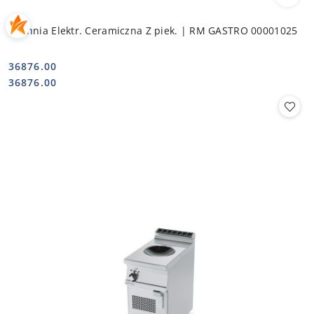
Kuchnia Elektr. Ceramiczna Z piek. | RM GASTRO 00001025
36876.00
Cena:
Cena:
36876.00