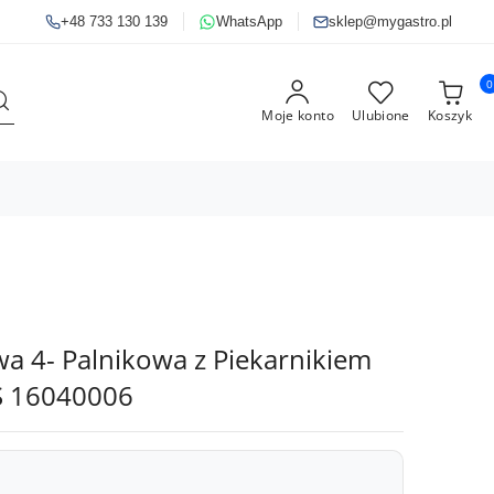
+48 733 130 139
WhatsApp
sklep@mygastro.pl
0
Moje konto
Ulubione
Koszyk
a 4- Palnikowa z Piekarnikiem
S 16040006
lnikowa z piecem elektrycznym 18,2+6 kW, Diamante 700, 