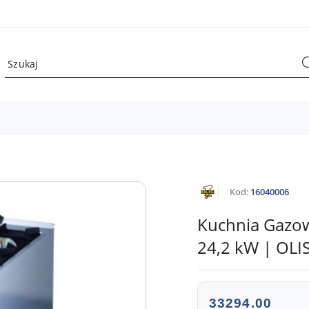
NAZWA
Kod:
16040006
PRODUCENTA:
OLIS
Kuchnia Gazow
24,2 kW | OLI
Kuchnia gazowa 4- pa
cena:
33294.00