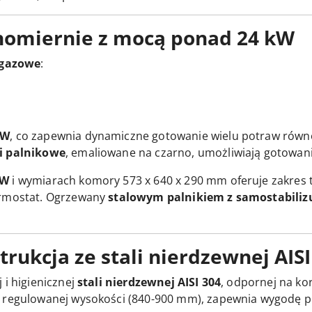
wnomiernie z mocą ponad 24 kW
 gazowe
:
kW
, co zapewnia dynamiczne gotowanie wielu potraw równ
i palnikowe
, emaliowane na czarno, umożliwiają gotowan
kW
i wymiarach komory 573 x 640 x 290 mm oferuje zakres
ermostat. Ogrzewany
stalowym palnikiem z samostabiliz
rukcja ze stali nierdzewnej AISI
 i higienicznej
stali nierdzewnej AISI 304
, odpornej na kor
o regulowanej wysokości (840-900 mm), zapewnia wygodę p