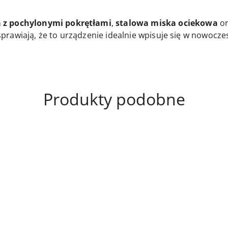
 z pochylonymi pokrętłami
,
stalowa miska ociekowa
o
prawiają, że to urządzenie idealnie wpisuje się w nowocz
Produkty
Produkty podobne
o
statusie: