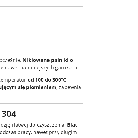
ocześnie.
Niklowane palniki o
ie nawet na mniejszych garnkach.
 temperatur
od 100 do 300°C
,
ującym się płomieniem
, zapewnia
 304
ozję i łatwej do czyszczenia.
Blat
odczas pracy, nawet przy długim