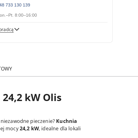
48 733 130 139
on.–Pt. 8:00–16:00
oradcą
Wyślij
TOWY
 24,2 kW Olis
i niezawodne pieczenie?
Kuchnia
nej mocy
24,2 kW
, idealne dla lokali