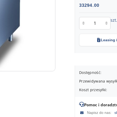
Cena:
33294.00
Ilość
szt
Leasing 
Dostępność
Dostępność:
i
Przewidywana wysył
dostawa
Koszt przesyłki:
Pomoc i doradz
Napisz do nas:
s