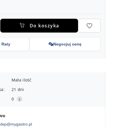
.
Do koszyka
/ Raty
Negocjuj cenę
Mała ilość
ka:
21 dni
0
two
klep@mygastro.pl