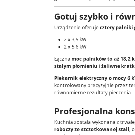
Gotuj szybko i ró
Urządzenie oferuje
cztery palniki
2 x 3,5 kW
2 x 5,6 kW
Łączna
moc palników to aż 18,2 
stałym płomieniu
i
żeliwne kratk
Piekarnik elektryczny o mocy 6 
kontrolowany precyzyjnie przez t
równomierne rezultaty pieczenia.
Profesjonalna konst
Kuchnia została wykonana z trwałej
roboczy ze szczotkowanej stali
, 