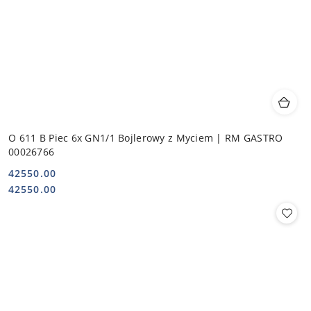
O 611 B Piec 6x GN1/1 Bojlerowy z Myciem | RM GASTRO
00026766
42550.00
Cena:
Cena:
42550.00