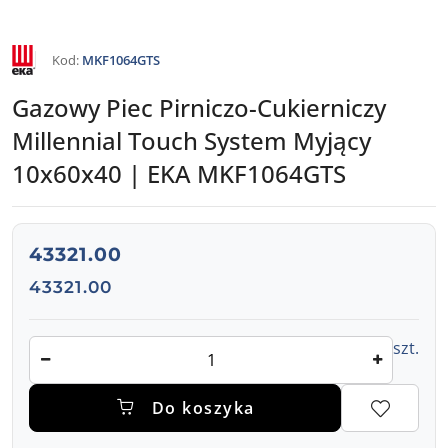
NAZWA
Kod:
MKF1064GTS
PRODUCENTA:
EKA
Gazowy Piec Pirniczo-Cukierniczy
Millennial Touch System Myjący
10x60x40 | EKA MKF1064GTS
cena:
43321.00
Cena:
43321.00
Ilość
szt.
Do koszyka