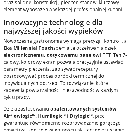
oraz solidnej konstrukcji, piec ten stanowi kluczowy
element wyposażenia w każdej profesjonalnej kuchni.
Innowacyjne technologie dla
najwyższej jakości wypieków
Nowoczesna gastronomia wymaga precyzji i kontroli, a
Eka Millennial Touch
spełnia te oczekiwania dzięki
elektronicznemu, dotykowemu panelowi TFT
. Ten 7-
calowy, kolorowy ekran pozwala precyzyjnie ustawiać
parametry pieczenia, zapisywać receptury i
dostosowywać proces obróbki termicznej do
indywidualnych potrzeb. To rozwiązanie, które
zapewnia powtarzalność i niezawodność w każdym
cyklu pracy.
Dzięki zastosowaniu
opatentowanych systemów
Airflowlogic™, Humilogic™ i Drylogic™
, piec
gwarantuje równomierne rozprowadzanie gorącego
powietrza, kontrolę wilgotności i skuteczne osuszanie