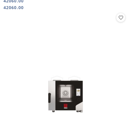
42060.00
Cena:
Cena:
42060.00