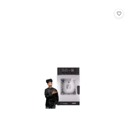
o
statusie: