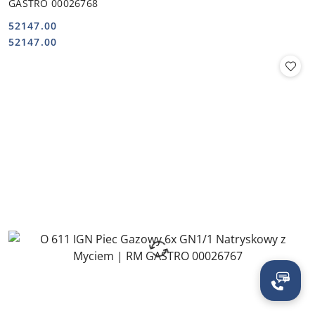
GASTRO 00026768
52147.00
Cena:
Cena:
52147.00