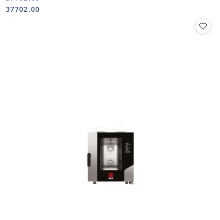
Cena:
Cena:
37702.00