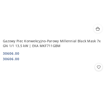
Gazowy Piec Konwekcyjno-Parowy Millennial Black Mask 7x
GN 1/1 13,5 kW | EKA MKF711GBM
30606.00
Cena:
Cena:
30606.00