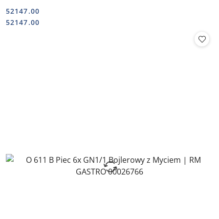
52147.00
Cena:
Cena:
52147.00