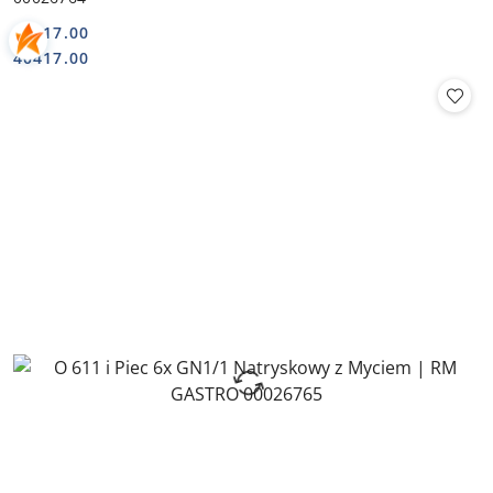
40417.00
Cena:
Cena:
40417.00