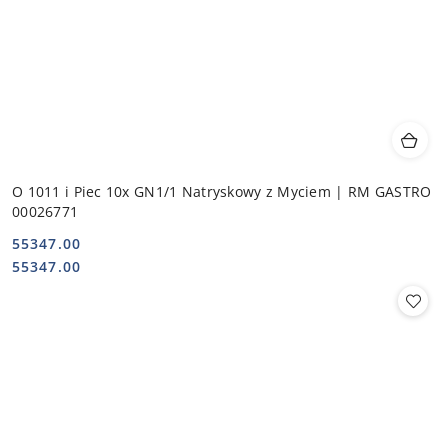
O 1011 i Piec 10x GN1/1 Natryskowy z Myciem | RM GASTRO
00026771
55347.00
Cena:
Cena:
55347.00