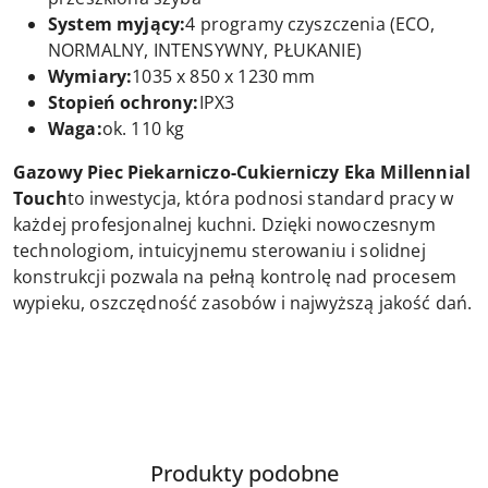
System myjący:
4 programy czyszczenia (ECO,
NORMALNY, INTENSYWNY, PŁUKANIE)
Wymiary:
1035 x 850 x 1230 mm
Stopień ochrony:
IPX3
Waga:
ok. 110 kg
Gazowy Piec Piekarniczo-Cukierniczy Eka Millennial
Touch
to inwestycja, która podnosi standard pracy w
każdej profesjonalnej kuchni. Dzięki nowoczesnym
technologiom, intuicyjnemu sterowaniu i solidnej
konstrukcji pozwala na pełną kontrolę nad procesem
wypieku, oszczędność zasobów i najwyższą jakość dań.
Produkty
Produkty podobne
Pomiń karuzelę produktów