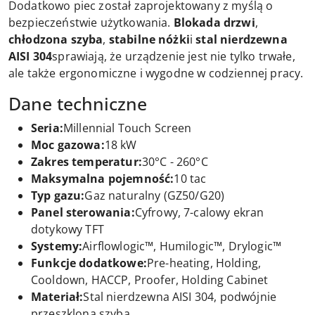
Dodatkowo piec został zaprojektowany z myślą o
bezpieczeństwie użytkowania.
Blokada drzwi
,
chłodzona szyba
,
stabilne nóżki
i
stal nierdzewna
AISI 304
sprawiają, że urządzenie jest nie tylko trwałe,
ale także ergonomiczne i wygodne w codziennej pracy.
Dane techniczne
Seria:
Millennial Touch Screen
Moc gazowa:
18 kW
Zakres temperatur:
30°C - 260°C
Maksymalna pojemność:
10 tac
Typ gazu:
Gaz naturalny (GZ50/G20)
Panel sterowania:
Cyfrowy, 7-calowy ekran
dotykowy TFT
Systemy:
Airflowlogic™, Humilogic™, Drylogic™
Funkcje dodatkowe:
Pre-heating, Holding,
Cooldown, HACCP, Proofer, Holding Cabinet
Materiał:
Stal nierdzewna AISI 304, podwójnie
przeszklona szyba