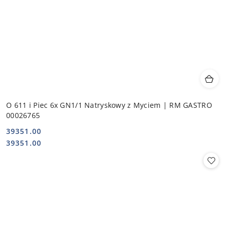
O 611 i Piec 6x GN1/1 Natryskowy z Myciem | RM GASTRO
00026765
39351.00
Cena:
Cena:
39351.00