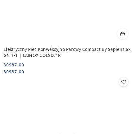
Elektryczny Piec Konwekcyjno Parowy Compact By Sapiens 6x
GN 1/1 | LAINOX COES061R
30987.00
Cena:
Cena:
30987.00