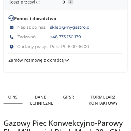
Koszt przesyłki:
0
Pomoc i doradztwo
Napisz do nas:
sklep@mygastro.pl
Zadzwoń:
+48 733 130 139
Godziny pracy:
Pon.–Pt. 8:00–16:00
Zamów rozmowę z doradcą
Wyślij
OPIS
DANE
GPSR
FORMULARZ
TECHNICZNE
KONTAKTOWY
Gazowy Piec Konwekcyjno-Parowy