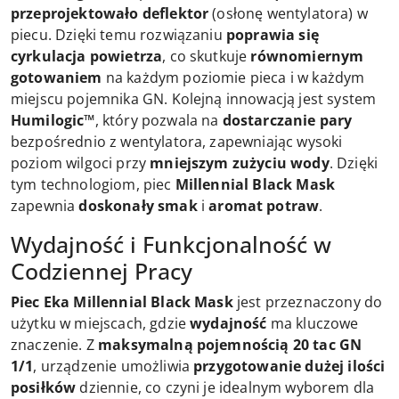
przeprojektowało deflektor
(osłonę wentylatora) w
piecu. Dzięki temu rozwiązaniu
poprawia się
cyrkulacja powietrza
, co skutkuje
równomiernym
gotowaniem
na każdym poziomie pieca i w każdym
miejscu pojemnika GN. Kolejną innowacją jest system
Humilogic™
, który pozwala na
dostarczanie pary
bezpośrednio z wentylatora, zapewniając wysoki
poziom wilgoci przy
mniejszym zużyciu wody
. Dzięki
tym technologiom, piec
Millennial Black Mask
zapewnia
doskonały smak
i
aromat potraw
.
Wydajność i Funkcjonalność w
Codziennej Pracy
Piec Eka Millennial Black Mask
jest przeznaczony do
użytku w miejscach, gdzie
wydajność
ma kluczowe
znaczenie. Z
maksymalną pojemnością 20 tac GN
1/1
, urządzenie umożliwia
przygotowanie dużej ilości
posiłków
dziennie, co czyni je idealnym wyborem dla