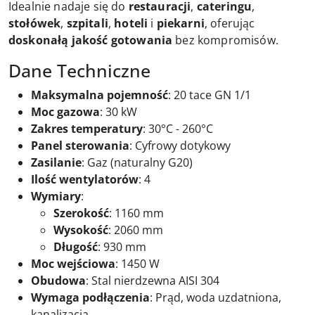
Idealnie nadaje się do
restauracji
,
cateringu
,
stołówek
,
szpitali
,
hoteli
i
piekarni
, oferując
doskonałą jakość gotowania
bez kompromisów.
Dane Techniczne
Maksymalna pojemność
: 20 tace GN 1/1
Moc gazowa
: 30 kW
Zakres temperatury
: 30°C - 260°C
Panel sterowania
: Cyfrowy dotykowy
Zasilanie
: Gaz (naturalny G20)
Ilość wentylatorów
: 4
Wymiary
:
Szerokość
: 1160 mm
Wysokość
: 2060 mm
Długość
: 930 mm
Moc wejściowa
: 1450 W
Obudowa
: Stal nierdzewna AISI 304
Wymaga podłączenia
: Prąd, woda uzdatniona,
kanalizacja