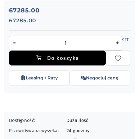
cena:
67285.00
Cena:
67285.00
Ilość
szt.
Do koszyka
Leasing / Raty
Negocjuj cenę
Dostępność
Dostępność:
Duża ilość
i
Przewidywana wysyłka:
24 godziny
dostawa