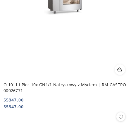
O 1011 i Piec 10x GN1/1 Natryskowy z Myciem | RM GASTRO
00026771
55347.00
Cena:
Cena:
55347.00