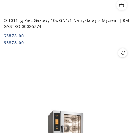
O 1011 Ig Piec Gazowy 10x GN1/1 Natryskowy z Myciem | RM
GASTRO 00026774
63878.00
Cena:
Cena:
63878.00