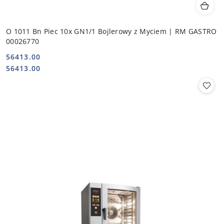
O 1011 Bn Piec 10x GN1/1 Bojlerowy z Myciem | RM GASTRO
00026770
56413.00
Cena:
Cena:
56413.00