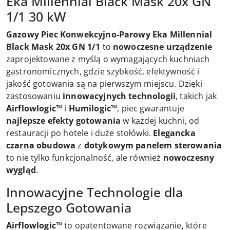
Eka Millennial Black Mask 20x GN
1/1 30 kW
Gazowy Piec Konwekcyjno-Parowy Eka Millennial
Black Mask 20x GN 1/1
to
nowoczesne urządzenie
zaprojektowane z myślą o wymagających kuchniach
gastronomicznych, gdzie szybkość, efektywność i
jakość gotowania są na pierwszym miejscu. Dzięki
zastosowaniu
innowacyjnych technologii
, takich jak
Airflowlogic™
i
Humilogic™
, piec gwarantuje
najlepsze efekty gotowania
w każdej kuchni, od
restauracji po hotele i duże stołówki.
Elegancka
czarna obudowa
z
dotykowym panelem sterowania
to nie tylko funkcjonalność, ale również
nowoczesny
wygląd
.
Innowacyjne Technologie dla
Lepszego Gotowania
Airflowlogic™
to opatentowane rozwiązanie, które