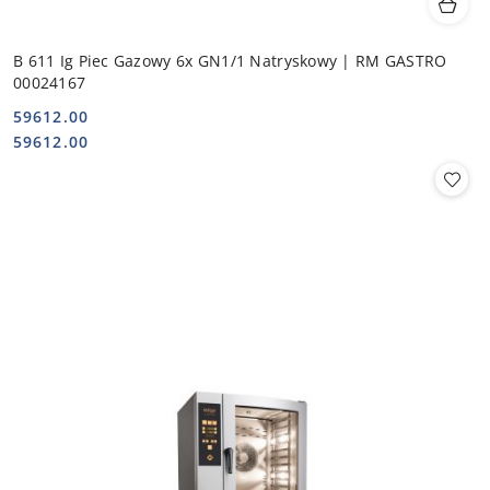
B 611 Ig Piec Gazowy 6x GN1/1 Natryskowy | RM GASTRO
00024167
59612.00
Cena:
Cena:
59612.00