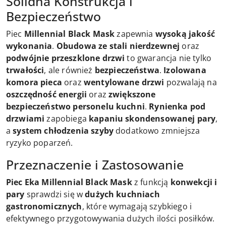
Solidna Konstrukcja i
Bezpieczeństwo
Piec
Millennial Black Mask
zapewnia
wysoką jakość
wykonania
.
Obudowa ze stali nierdzewnej
oraz
podwójnie przeszklone drzwi
to gwarancja nie tylko
trwałości
, ale również
bezpieczeństwa
.
Izolowana
komora pieca
oraz
wentylowane drzwi
pozwalają na
oszczędność energii
oraz
zwiększone
bezpieczeństwo personelu kuchni
.
Rynienka pod
drzwiami
zapobiega
kapaniu skondensowanej pary
,
a
system chłodzenia szyby
dodatkowo zmniejsza
ryzyko poparzeń.
Przeznaczenie i Zastosowanie
Piec Eka Millennial Black Mask
z funkcją
konwekcji i
pary
sprawdzi się w
dużych kuchniach
gastronomicznych
, które wymagają szybkiego i
efektywnego przygotowywania dużych ilości posiłków.