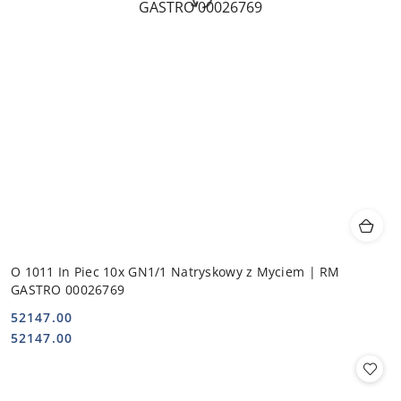
O 1011 In Piec 10x GN1/1 Natryskowy z Myciem | RM
GASTRO 00026769
52147.00
Cena:
Cena:
52147.00