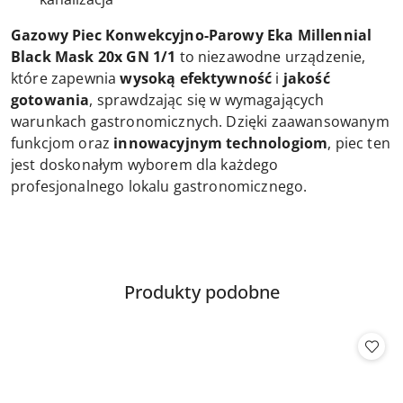
Gazowy Piec Konwekcyjno-Parowy Eka Millennial
Black Mask 20x GN 1/1
to niezawodne urządzenie,
które zapewnia
wysoką efektywność
i
jakość
gotowania
, sprawdzając się w wymagających
warunkach gastronomicznych. Dzięki zaawansowanym
funkcjom oraz
innowacyjnym technologiom
, piec ten
jest doskonałym wyborem dla każdego
profesjonalnego lokalu gastronomicznego.
Produkty
Produkty podobne
Pomiń karuzelę produktów
o
statusie: