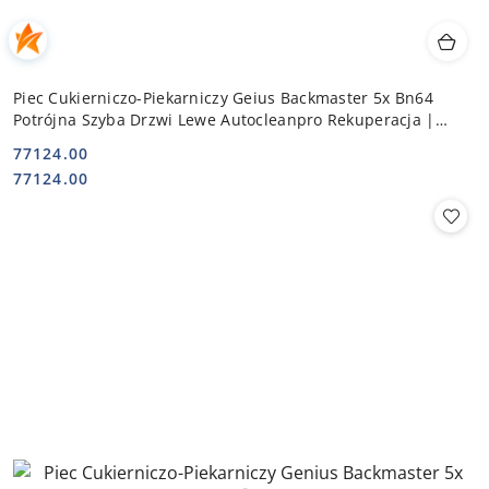
Piec Cukierniczo-Piekarniczy Geius Backmaster 5x Bn64
Potrójna Szyba Drzwi Lewe Autocleanpro Rekuperacja |
ELOMA 12010035
77124.00
Cena:
Cena:
77124.00