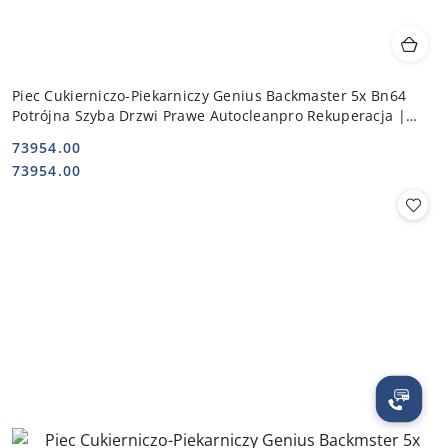
Piec Cukierniczo-Piekarniczy Genius Backmaster 5x Bn64
Potrójna Szyba Drzwi Prawe Autocleanpro Rekuperacja |
ELOMA 1201003
73954.00
Cena:
Cena:
73954.00