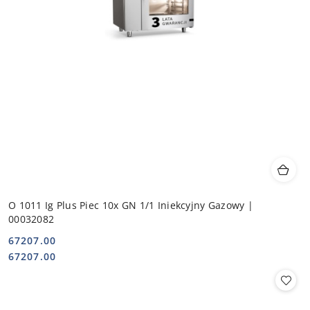
O 1011 Ig Plus Piec 10x GN 1/1 Iniekcyjny Gazowy |
00032082
67207.00
Cena:
Cena:
67207.00