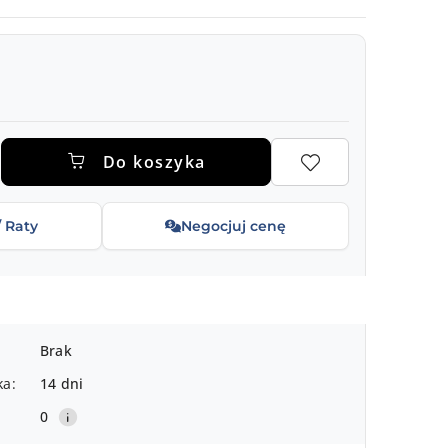
.
Do koszyka
/ Raty
Negocjuj cenę
Brak
ka:
14 dni
0