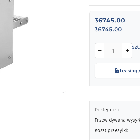
cena:
36745.00
Cena:
36745.00
Ilość
szt
Leasing 
Dostępność
Dostępność:
i
Przewidywana wysył
dostawa
Koszt przesyłki: