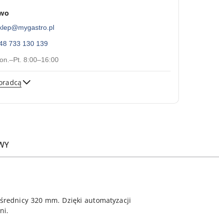
two
klep@mygastro.pl
48 733 130 139
on.–Pt. 8:00–16:00
oradcą
Wyślij
WY
średnicy 320 mm. Dzięki automatyzacji
ni.