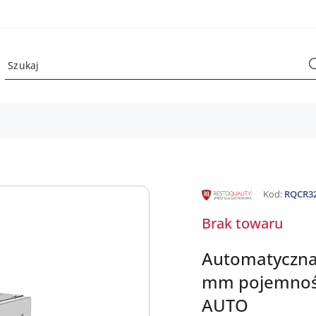
NAZWA
Kod:
RQCR3
PRODUCENTA:
RESTO
QUALITY
Brak towaru
Automatyczna 
mm pojemność
AUTO