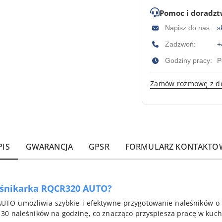
Pomoc i doradz
Napisz do nas:
s
Zadzwoń:
+
Godziny pracy:
P
Zamów rozmowę z d
PIS
GWARANCJA
GPSR
FORMULARZ KONTAKTO
eśnikarka RQCR320 AUTO?
TO umożliwia szybkie i efektywne przygotowanie naleśników o 
30 naleśników na godzinę, co znacząco przyspiesza pracę w kuch