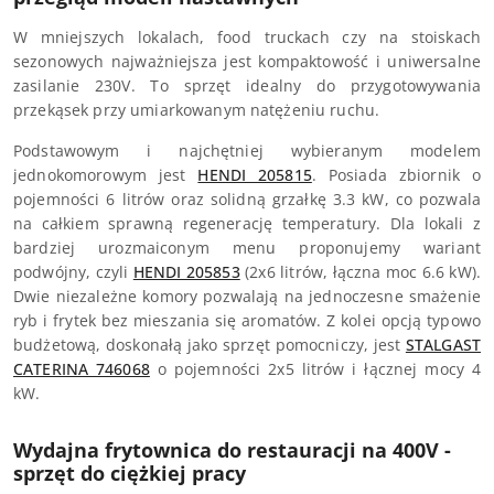
W mniejszych lokalach, food truckach czy na stoiskach
sezonowych najważniejsza jest kompaktowość i uniwersalne
zasilanie 230V. To sprzęt idealny do przygotowywania
przekąsek przy umiarkowanym natężeniu ruchu.
Podstawowym i najchętniej wybieranym modelem
jednokomorowym jest
HENDI 205815
. Posiada zbiornik o
pojemności 6 litrów oraz solidną grzałkę 3.3 kW, co pozwala
na całkiem sprawną regenerację temperatury. Dla lokali z
bardziej urozmaiconym menu proponujemy wariant
podwójny, czyli
HENDI 205853
(2x6 litrów, łączna moc 6.6 kW).
Dwie niezależne komory pozwalają na jednoczesne smażenie
ryb i frytek bez mieszania się aromatów. Z kolei opcją typowo
budżetową, doskonałą jako sprzęt pomocniczy, jest
STALGAST
CATERINA 746068
o pojemności 2x5 litrów i łącznej mocy 4
kW.
Wydajna frytownica do restauracji na 400V -
sprzęt do ciężkiej pracy