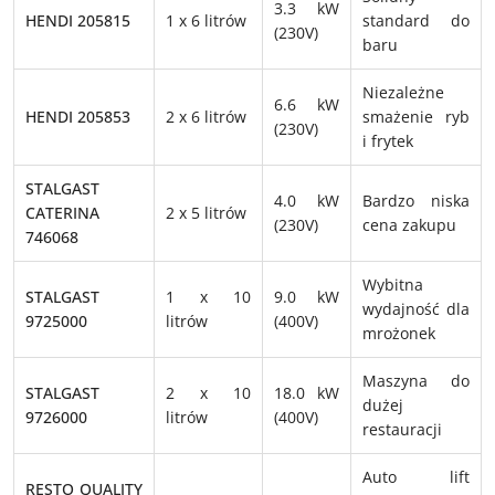
3.3 kW
HENDI 205815
1 x 6 litrów
standard do
(230V)
baru
Niezależne
6.6 kW
HENDI 205853
2 x 6 litrów
smażenie ryb
(230V)
i frytek
STALGAST
4.0 kW
Bardzo niska
CATERINA
2 x 5 litrów
(230V)
cena zakupu
746068
Wybitna
STALGAST
1 x 10
9.0 kW
wydajność dla
9725000
litrów
(400V)
mrożonek
Maszyna do
STALGAST
2 x 10
18.0 kW
dużej
9726000
litrów
(400V)
restauracji
Auto lift
RESTO QUALITY