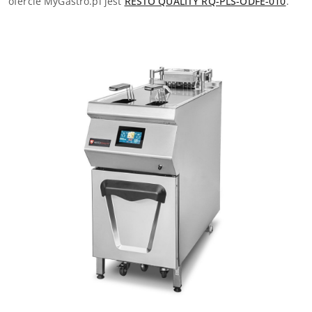
ofercie MyGastro.pl jest
RESTO QUALITY RQ-PLS-ODFE-010
.