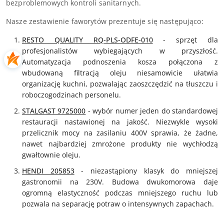
bezproblemowych kontroli sanitarnych.
Nasze zestawienie faworytów prezentuje się następująco:
RESTO QUALITY RQ-PLS-ODFE-010
- sprzęt dla
profesjonalistów wybiegających w przyszłość.
Automatyzacja podnoszenia kosza połączona z
wbudowaną filtracją oleju niesamowicie ułatwia
organizację kuchni, pozwalając zaoszczędzić na tłuszczu i
roboczogodzinach personelu.
STALGAST 9725000
- wybór numer jeden do standardowej
restauracji nastawionej na jakość. Niezwykle wysoki
przelicznik mocy na zasilaniu 400V sprawia, że żadne,
nawet najbardziej zmrożone produkty nie wychłodzą
gwałtownie oleju.
HENDI 205853
- niezastąpiony klasyk do mniejszej
gastronomii na 230V. Budowa dwukomorowa daje
ogromną elastyczność podczas mniejszego ruchu lub
pozwala na separację potraw o intensywnych zapachach.