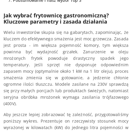
Podsumowanie i nasz wybór Top 3
Jak wybrać frytownicę gastronomiczną?
Kluczowe parametry i zasada działania
Wielu inwestorów skupia się na gabarytach, zapominając, że
kluczem do efektywnego smażenia jest moc grzewcza. Zasada
jest prosta - im większa pojemność komory, tym większa
powinna być wydajność grzałek. Zanurzenie w oleju
mrożonych frytek powoduje drastyczny spadek jego
temperatury. Jeśli sprzęt nie dysponuje odpowiednim
zapasem mocy (optymalnie około 1 kW na 1 litr oleju), proces
smażenia zmienia się w gotowanie, a jedzenie chłonie
ogromne ilości tłuszczu. Modele zasilane na 230V sprawdzą
się przy małych porcjach lub produktach świeżych, natomiast
seryjna obróbka mrożonek wymaga zasilania trójfazowego
(400V).
Aby jeszcze lepiej zobrazować tę zależność, przygotowaliśmy
poniższy wykres. Prezentuje on rzeczywisty stosunek mocy
wyrażonej w kilowatach (kW) do jednego litra pojemności w