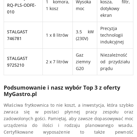
1 komora,
Wysoka
kosza, filtr,
RQ-PLS-ODFE-
1 kosz
moc
dotykowy
010
ekran
Precyzja
STALGAST
3.5 kW
1 x 8 litrów
technologii
746781
(230V)
indukcyjnej
Gaz
Niezależność
STALGAST
2 x 7 litrów
ziemny
od przydziału
9725210
G20
prądu
Podsumowanie i nasz wybór Top 3 z oferty
MyGastro.pl
Właściwa frytkownica to nie koszt, a inwestycja, która szybko
zwraca się w postaci płynnej pracy zespołu oraz
zadowolonych gości. Pamiętaj, aby zawsze dopasowywać moc
urządzenia do ilości i rodzaju planowanego wsadu.
Certyfikowane wyposażenie to także pewność