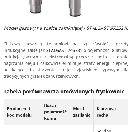
Model gazowy na szafce zamkniętej - STALGAST 9725210
Ciekawą nowinką technologiczną są również sprzęty
indukcyjne, takie jak
STALGAST 746781
o pojemności 8 litrów.
Indukcja gwarantuje ekstremalną precyzję kontroli stopnia
nagrzania oleju i całkowicie eliminuje straty energii cieplnej
uciekającej do otoczenia, co jest zjawiskiem typowym dla
tradycyjnych grzałek zanurzeniowych.
Tabela porównawcza omówionych frytkownic
Ilość i
Producent i
Moc i
Kluczowa
pojemność
kod modelu
zasilanie
cecha
komór
Solidny