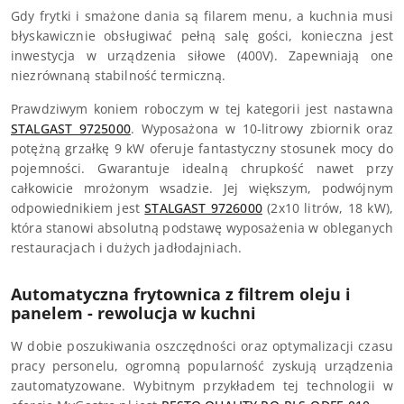
Gdy frytki i smażone dania są filarem menu, a kuchnia musi
błyskawicznie obsługiwać pełną salę gości, konieczna jest
inwestycja w urządzenia siłowe (400V). Zapewniają one
niezrównaną stabilność termiczną.
Prawdziwym koniem roboczym w tej kategorii jest nastawna
STALGAST 9725000
. Wyposażona w 10-litrowy zbiornik oraz
potężną grzałkę 9 kW oferuje fantastyczny stosunek mocy do
pojemności. Gwarantuje idealną chrupkość nawet przy
całkowicie mrożonym wsadzie. Jej większym, podwójnym
odpowiednikiem jest
STALGAST 9726000
(2x10 litrów, 18 kW),
która stanowi absolutną podstawę wyposażenia w obleganych
restauracjach i dużych jadłodajniach.
Automatyczna frytownica z filtrem oleju i
panelem - rewolucja w kuchni
W dobie poszukiwania oszczędności oraz optymalizacji czasu
pracy personelu, ogromną popularność zyskują urządzenia
zautomatyzowane. Wybitnym przykładem tej technologii w