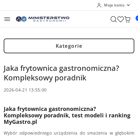
Moje konto
Przejdź do treści głównej
Przejdź do wyszukiwarki
Przejdź do moje konto
Przejdź do menu głównego
Przejdź do stopki
Kategorie
Jaka frytownica gastronomiczna?
Kompleksowy poradnik
2026-04-21 13:55:00
Jaka frytownica gastronomiczna?
Kompleksowy poradnik, test modeli i ranking
MyGastro.pl
Wybór odpowiedniego urządzenia do smażenia w głębokim