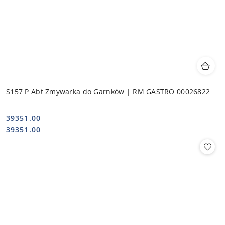
S157 P Abt Zmywarka do Garnków | RM GASTRO 00026822
39351.00
Cena:
Cena:
39351.00