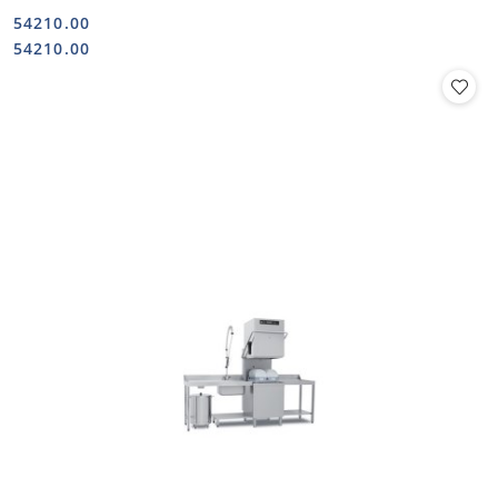
54210.00
Cena:
Cena:
54210.00