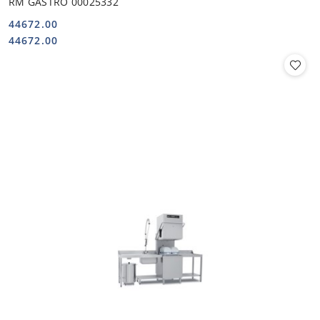
RM GASTRO 00025332
44672.00
Cena:
Cena:
44672.00