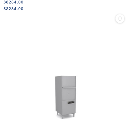
38284.00
Cena:
Cena:
38284.00