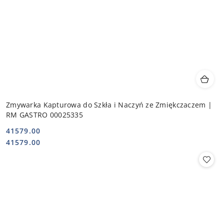
Zmywarka Kapturowa do Szkła i Naczyń ze Zmiękczaczem |
RM GASTRO 00025335
41579.00
Cena:
Cena:
41579.00