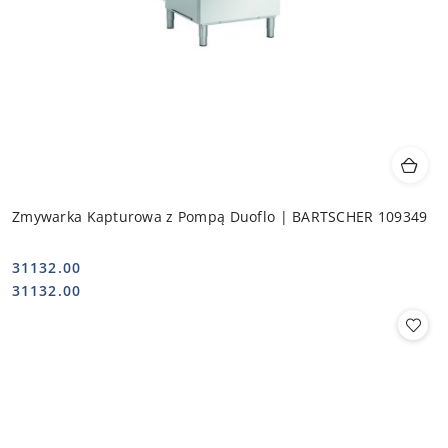
Zmywarka Kapturowa z Pompą Duoflo | BARTSCHER 109349
31132.00
Cena:
Cena:
31132.00