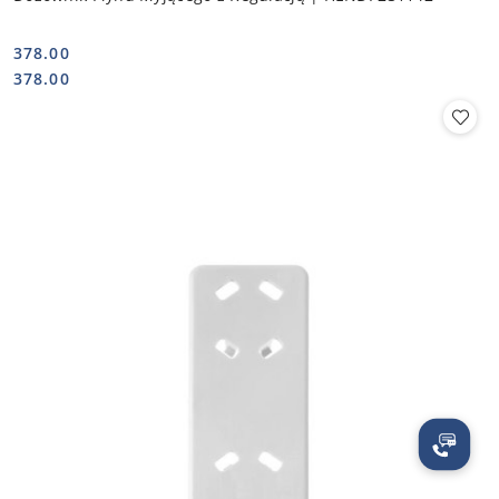
378.00
Cena:
Cena:
378.00