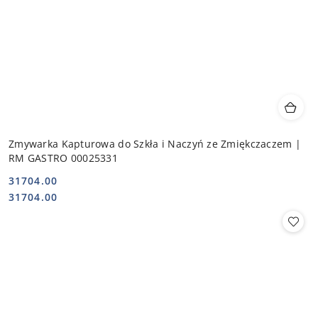
Zmywarka Kapturowa do Szkła i Naczyń ze Zmiękczaczem |
RM GASTRO 00025331
31704.00
Cena:
Cena:
31704.00