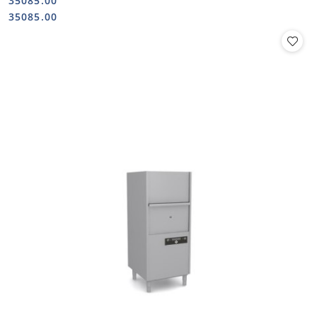
35085.00
Cena:
Cena:
35085.00