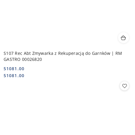
S107 Rec Abt Zmywarka z Rekuperacją do Garnków | RM
GASTRO 00026820
51081.00
Cena:
Cena:
51081.00