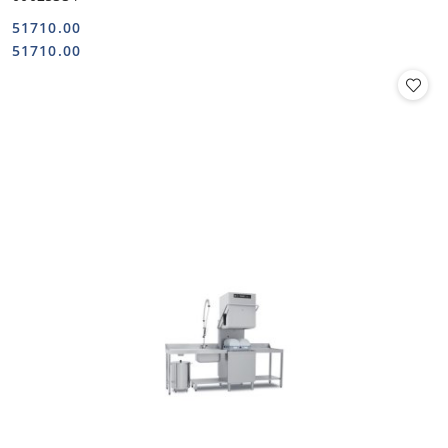
51710.00
Cena:
Cena:
51710.00