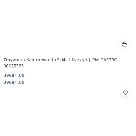
Zmywarka Kapturowa do Szkła i Naczyń | RM GASTRO
00025333
39681.00
Cena:
Cena:
39681.00