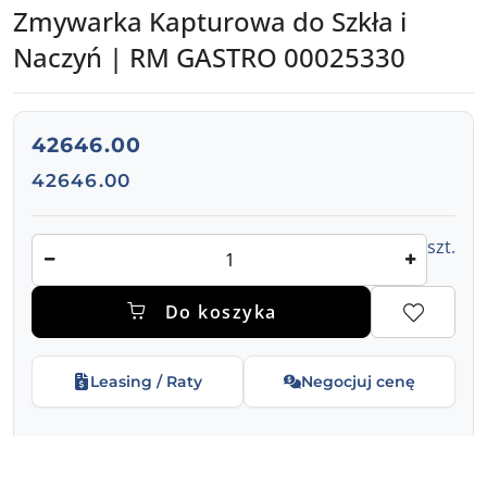
Zmywarka Kapturowa do Szkła i
Naczyń | RM GASTRO 00025330
cena:
42646.00
Cena:
42646.00
Ilość
szt.
Do koszyka
Leasing / Raty
Negocjuj cenę