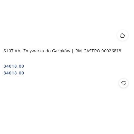
S107 Abt Zmywarka do Garnków | RM GASTRO 00026818
34018.00
Cena:
Cena:
34018.00