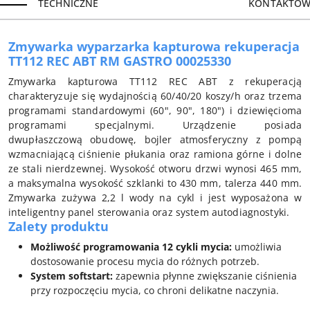
TECHNICZNE
KONTAKTOW
Zmywarka wyparzarka kapturowa rekuperacja
TT112 REC ABT RM GASTRO 00025330
Zmywarka kapturowa TT112 REC ABT z rekuperacją
charakteryzuje się wydajnością 60/40/20 koszy/h oraz trzema
programami standardowymi (60", 90", 180") i dziewięcioma
programami specjalnymi. Urządzenie posiada
dwupłaszczową obudowę, bojler atmosferyczny z pompą
wzmacniającą ciśnienie płukania oraz ramiona górne i dolne
ze stali nierdzewnej. Wysokość otworu drzwi wynosi 465 mm,
a maksymalna wysokość szklanki to 430 mm, talerza 440 mm.
Zmywarka zużywa 2,2 l wody na cykl i jest wyposażona w
inteligentny panel sterowania oraz system autodiagnostyki.
Zalety produktu
Możliwość programowania 12 cykli mycia:
umożliwia
dostosowanie procesu mycia do różnych potrzeb.
System softstart:
zapewnia płynne zwiększanie ciśnienia
przy rozpoczęciu mycia, co chroni delikatne naczynia.