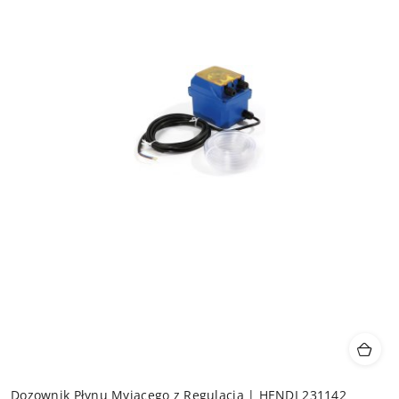
Dozownik Płynu Myjącego z Regulacją | HENDI 231142