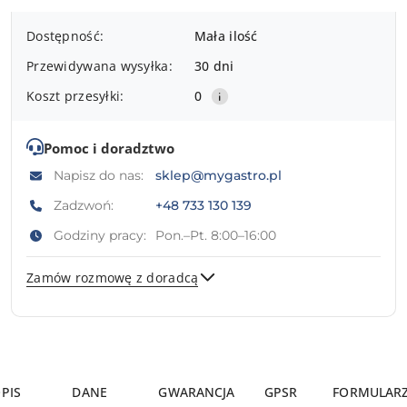
Dostępność
Dostępność:
Mała ilość
i
Przewidywana wysyłka:
30 dni
dostawa
Koszt przesyłki:
0
Pomoc i doradztwo
Napisz do nas:
sklep@mygastro.pl
Zadzwoń:
+48 733 130 139
Godziny pracy:
Pon.–Pt. 8:00–16:00
Zamów rozmowę z doradcą
Wyślij
PIS
DANE
GWARANCJA
GPSR
FORMULAR