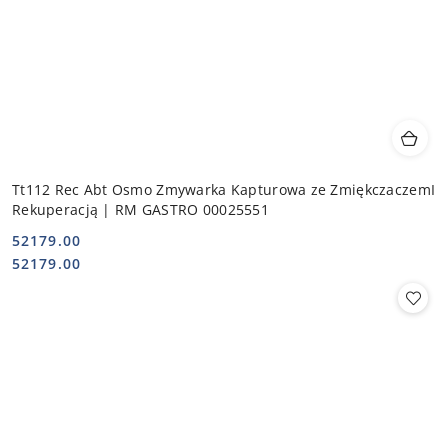
Tt112 Rec Abt Osmo Zmywarka Kapturowa ze ZmiękczaczemI
Rekuperacją | RM GASTRO 00025551
52179.00
Cena:
Cena:
52179.00