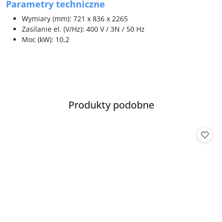
Parametry techniczne
Wymiary (mm): 721 x 836 x 2265
Zasilanie el. (V/Hz): 400 V / 3N / 50 Hz
Moc (kW): 10,2
Produkty
Produkty podobne
Pomiń karuzelę produktów
o
statusie: