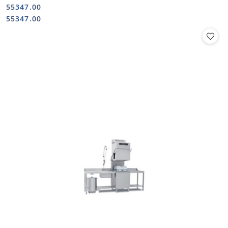
55347.00
Cena:
Cena:
55347.00