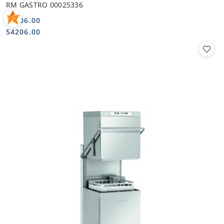
RM GASTRO 00025336
54206.00
Cena:
Cena:
54206.00