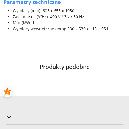
Parametry techniczne
Wymiary (mm): 605 x 655 x 1050
Zasilanie el. (V/Hz): 400 V / 3N / 50 Hz
Moc (kW): 1,1
Wymiary wewnętrzne (mm): 530 x 530 x 115 + 95 h
Produkty
Produkty podobne
Pomiń karuzelę produktów
o
statusie: