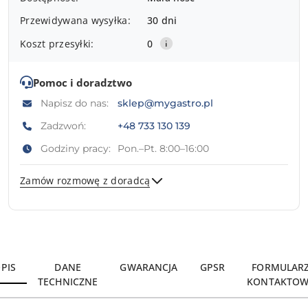
i
Przewidywana wysyłka:
30 dni
dostawa
Koszt przesyłki:
0
Pomoc i doradztwo
Napisz do nas:
sklep@mygastro.pl
Zadzwoń:
+48 733 130 139
Godziny pracy:
Pon.–Pt. 8:00–16:00
Zamów rozmowę z doradcą
Wyślij
PIS
DANE
GWARANCJA
GPSR
FORMULAR
TECHNICZNE
KONTAKTOW