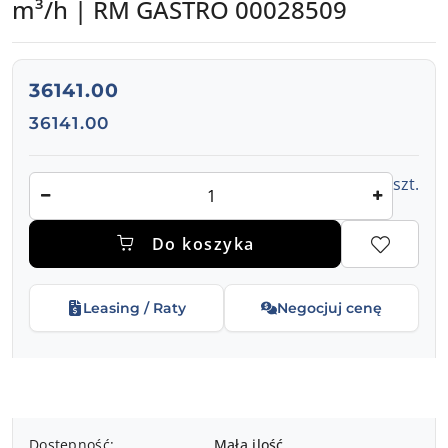
m³/h | RM GASTRO 00028509
cena:
36141.00
Cena:
36141.00
Ilość
szt.
Do koszyka
Leasing / Raty
Negocjuj cenę
Dostępność
Dostępność:
Mała ilość