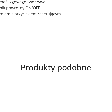
typoślizgowego tworzywa
nik powrotny ON/OFF
eniem z przyciskiem resetującym
Produkty
Produkty podobne
o
statusie: