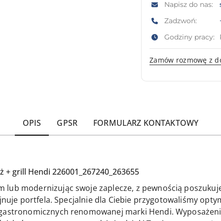
Napisz do nas:
Zadzwoń:
Godziny pracy:
Zamów rozmowę z d
OPIS
GPSR
FORMULARZ KONTAKTOWY
 + grill Hendi 226001_267240_263655
 lub modernizując swoje zaplecze, z pewnością poszukuje
rujnuje portfela. Specjalnie dla Ciebie przygotowaliśmy o
ń gastronomicznych renomowanej marki Hendi. Wyposażen