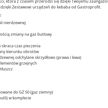
ości, która z czasem przerodzi się dzięki Twojemu zaanga
ać dzięki Zestawowi urządzeń do kebaba od Gastroprofit.
:
ali nierdzewnej
wością zmiany na gaz butlowy
a
 skraca czas pieczenia
iany kierunku obrotów
erdzewnej odchylane skrzydłowo (prawa i lewa)
 elementów grzejnych
tłuszcz
sowane do GZ 50 (gaz ziemny)
utli) w komplecie