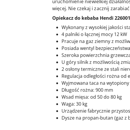
uruchomienie niewielkiej działaln
więcej. Nie czekaj i zacznij zarabi
Opiekacz do kebaba Hendi 226001
Wykonany z wysokiej jakości st
4 palniki o łącznej mocy 12 kW
Pracuje na gaz ziemny z możli
Posiada wentyl bezpieczeństw
Szeroka powierzchnia grzewcza
U góry silnik z możliwością zm
2 osłony termiczne ze stali ni
Regulacja odległości rożna od
Wyjmowana taca na wytopiony 
Długość rożna: 900 mm
Wsad mięsa: od 50 do 80 kg
Waga: 30 kg
Urządzenie fabrycznie przysto
Dysze na propan-butan (gaz z b