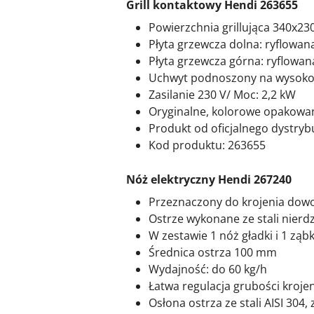
Grill kontaktowy Hendi 263655
Powierzchnia grillująca 340x2
Płyta grzewcza dolna: ryflowan
Płyta grzewcza górna: ryflowan
Uchwyt podnoszony na wysok
Zasilanie 230 V/ Moc: 2,2 kW
Oryginalne, kolorowe opakowan
Produkt od oficjalnego dystry
Kod produktu: 263655
Nóż elektryczny Hendi 267240
Przeznaczony do krojenia dow
Ostrze wykonane ze stali nierd
W zestawie 1 nóż gładki i 1 zą
Średnica ostrza 100 mm
Wydajność: do 60 kg/h
Łatwa regulacja grubości kroje
Osłona ostrza ze stali AISI 304