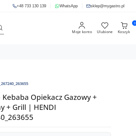
+48 733 130 139
WhatsApp
sklep@mygastro.pl
0
Moje konto
Ulubione
Koszyk
_267240_263655
o Kebaba Opiekacz Gazowy +
y + Grill | HENDI
40_263655