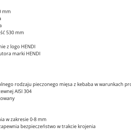
30 mm
a
a
ość 530 mm
ie z logo HENDI
butora marki HENDI
olnego rodzaju pieczonego mięsa z kebaba w warunkach pr
zewnej AISI 304
bkowany
nia w zakresie 0-8 mm
, zapewnia bezpieczeństwo w trakcie krojenia