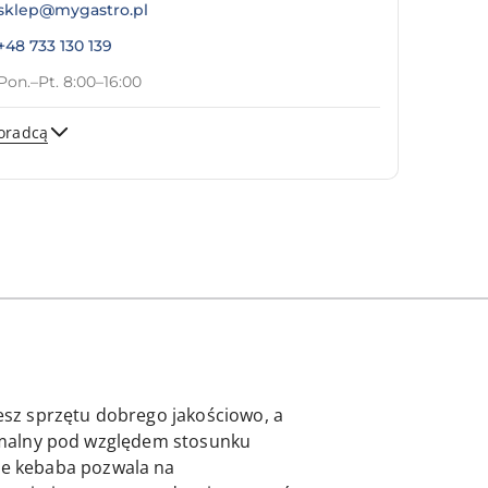
sklep@mygastro.pl
+48 733 130 139
Pon.–Pt. 8:00–16:00
oradcą
Wyślij
sz sprzętu dobrego jakościowo, a
ptymalny pod względem stosunku
ie kebaba pozwala na