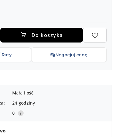
.
Do koszyka
/ Raty
Negocjuj cenę
Mała ilość
ka:
24 godziny
0
two