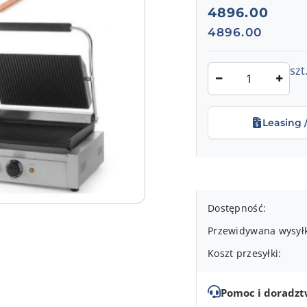
cena:
4896.00
Cena:
4896.00
Ilość
szt
Leasing 
Dostępność
Dostępność:
i
Przewidywana wysył
dostawa
Koszt przesyłki:
Pomoc i doradz