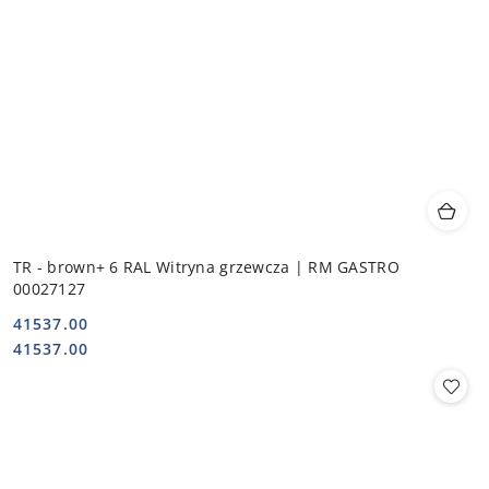
TR - brown+ 6 RAL Witryna grzewcza | RM GASTRO
00027127
41537.00
Cena:
Cena:
41537.00