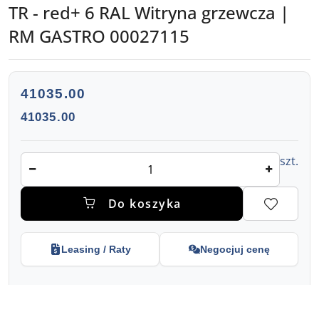
TR - red+ 6 RAL Witryna grzewcza |
RM GASTRO 00027115
cena:
41035.00
Cena:
41035.00
Ilość
szt.
Do koszyka
Leasing / Raty
Negocjuj cenę