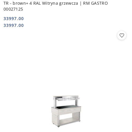
TR - brown+ 4 RAL Witryna grzewcza | RM GASTRO
00027125
33997.00
Cena:
Cena:
33997.00