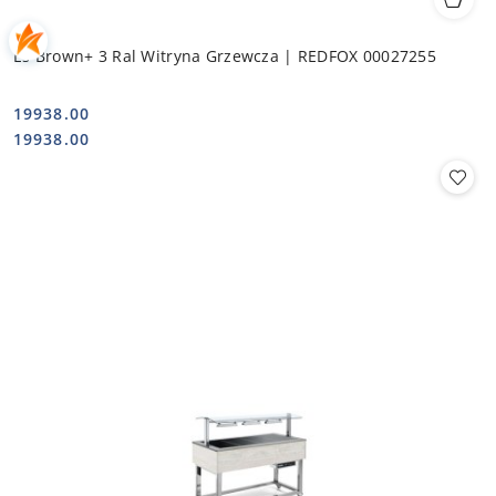
Es Brown+ 3 Ral Witryna Grzewcza | REDFOX 00027255
19938.00
Cena:
Cena:
19938.00