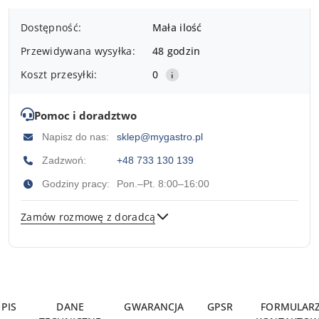
Dostępność
Dostępność:
Mała ilość
i
Przewidywana wysyłka:
48 godzin
dostawa
Koszt przesyłki:
0
Pomoc i doradztwo
Napisz do nas:
sklep@mygastro.pl
Zadzwoń:
+48 733 130 139
Godziny pracy:
Pon.–Pt. 8:00–16:00
Zamów rozmowę z doradcą
Wyślij
PIS
DANE
GWARANCJA
GPSR
FORMULAR