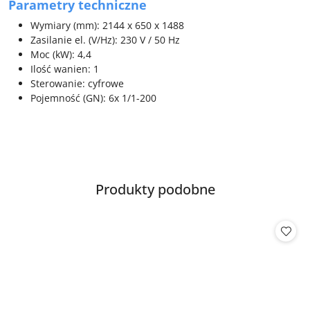
Parametry techniczne
Wymiary (mm): 2144 x 650 x 1488
Zasilanie el. (V/Hz): 230 V / 50 Hz
Moc (kW): 4,4
Ilość wanien: 1
Sterowanie: cyfrowe
Pojemność (GN): 6x 1/1-200
Produkty
Produkty podobne
Pomiń karuzelę produktów
o
statusie: