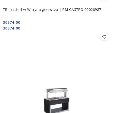
TR - red+ 4 w Witryna grzewcza | RM GASTRO 00026987
30574.00
Cena:
Cena:
30574.00