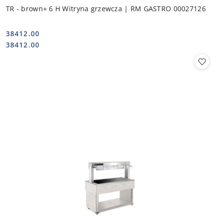
TR - brown+ 6 H Witryna grzewcza | RM GASTRO 00027126
38412.00
Cena:
Cena:
38412.00