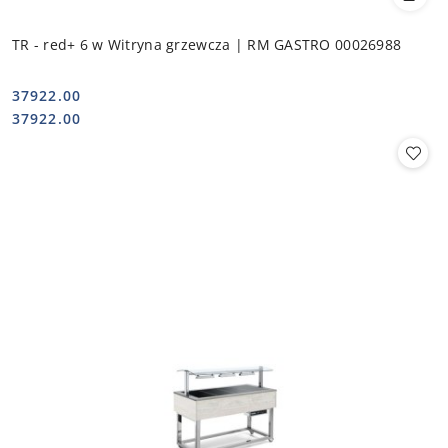
TR - red+ 6 w Witryna grzewcza | RM GASTRO 00026988
37922.00
Cena:
Cena:
37922.00