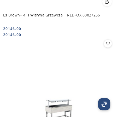
Es Brown+ 4 H Witryna Grzewcza | REDFOX 00027256
20146.00
Cena:
Cena:
20146.00