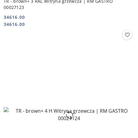
TR - brown+ 3 RAL Witryna grzewcza | RM GASTRO
00027123
34616.00
Cena:
Cena:
34616.00