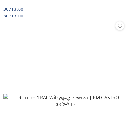
30713.00
Cena:
Cena:
30713.00