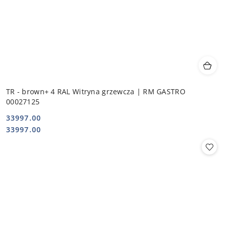
TR - brown+ 4 RAL Witryna grzewcza | RM GASTRO
00027125
33997.00
Cena:
Cena:
33997.00