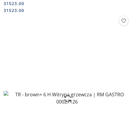
31523.00
Cena:
Cena:
31523.00