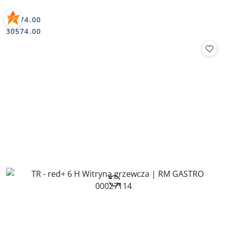
30574.00
Cena:
Cena:
30574.00