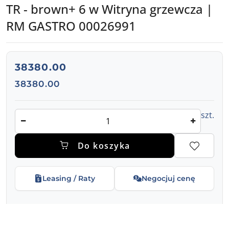
TR - brown+ 6 w Witryna grzewcza |
RM GASTRO 00026991
cena:
38380.00
Cena:
38380.00
Ilość
szt.
Do koszyka
Leasing / Raty
Negocjuj cenę