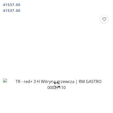
41537.00
Cena:
Cena:
41537.00