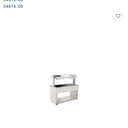
Cena:
Cena:
34616.00