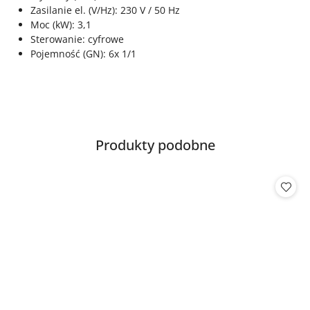
Zasilanie el. (V/Hz): 230 V / 50 Hz
Moc (kW): 3,1
Sterowanie: cyfrowe
Pojemność (GN): 6x 1/1
Produkty
Produkty podobne
Pomiń karuzelę produktów
o
statusie: