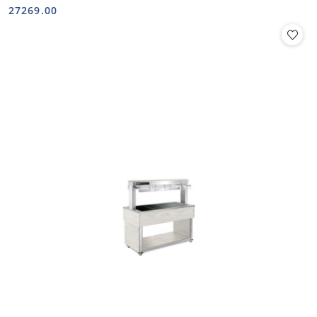
Cena:
Cena:
27269.00