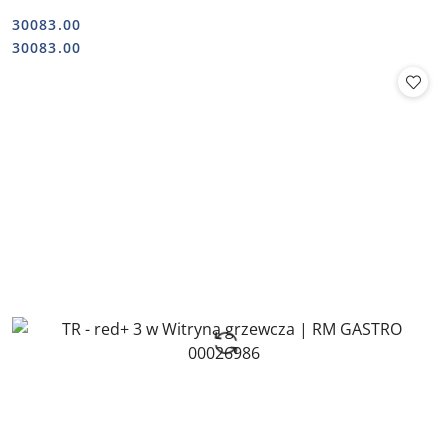
30083.00
Cena:
Cena:
30083.00