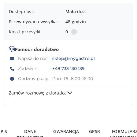
Dostępność
Dostępność:
Mała ilość
i
Przewidywana wysyłka:
48 godzin
dostawa
Koszt przesyłki:
0
Pomoc i doradztwo
Napisz do nas:
sklep@mygastro.pl
Zadzwoń:
+48 733 130 139
Godziny pracy:
Pon.–Pt. 8:00–16:00
Zamów rozmowę z doradcą
Wyślij
PIS
DANE
GWARANCJA
GPSR
FORMULAR