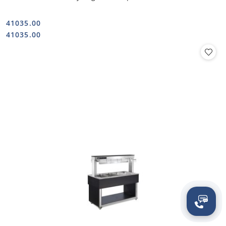
41035.00
Cena:
Cena:
41035.00