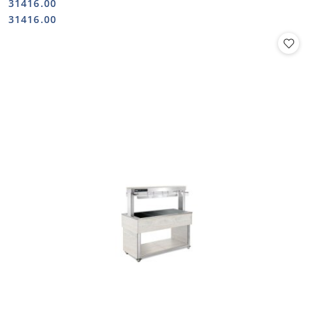
31416.00
Cena:
Cena:
31416.00