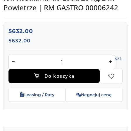
Powietrze | RM GASTRO 00006242
cena:
5632.00
Cena:
5632.00
Ilość
szt.
Do koszyka
Leasing / Raty
Negocjuj cenę
Dostępność