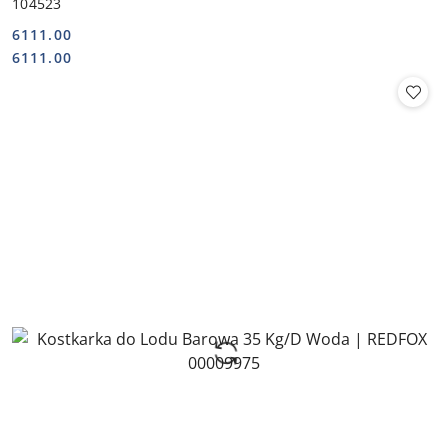
104523
6111.00
Cena:
Cena:
6111.00