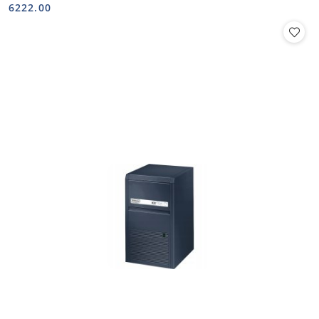
Cena:
Cena:
6222.00