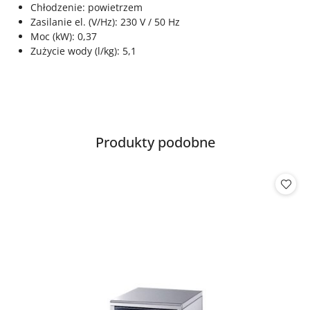
Chłodzenie: powietrzem
Zasilanie el. (V/Hz): 230 V / 50 Hz
Moc (kW): 0,37
Zużycie wody (l/kg): 5,1
Produkty
Produkty podobne
Pomiń karuzelę produktów
o
statusie: