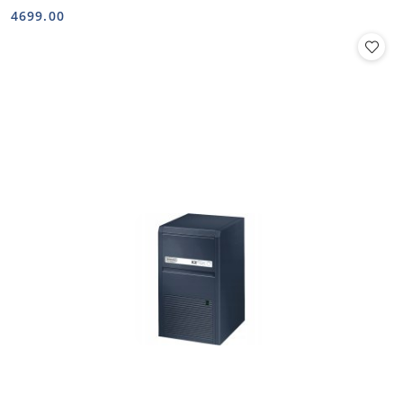
Cena:
Cena:
4699.00