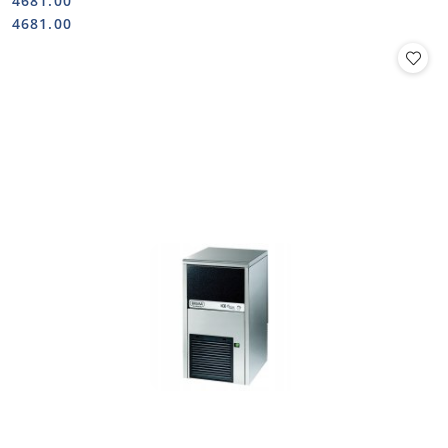
4681.00
Cena:
Cena:
4681.00