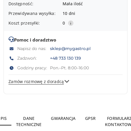
Dostępność:
Mała ilość
i
Przewidywana wysyłka:
10 dni
dostawa
Koszt przesyłki:
0
Pomoc i doradztwo
Napisz do nas:
sklep@mygastro.pl
Zadzwoń:
+48 733 130 139
Godziny pracy:
Pon.–Pt. 8:00–16:00
Zamów rozmowę z doradcą
Wyślij
PIS
DANE
GWARANCJA
GPSR
FORMULAR
TECHNICZNE
KONTAKTOW