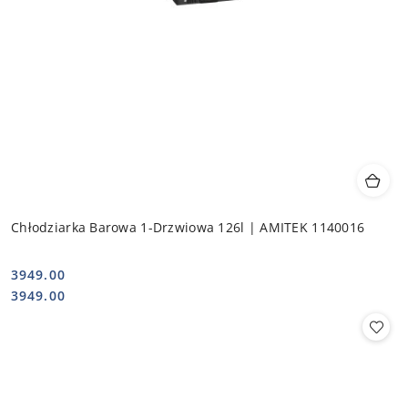
Chłodziarka Barowa 1-Drzwiowa 126l | AMITEK 1140016
3949.00
Cena:
Cena:
3949.00