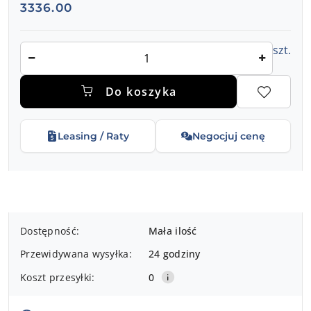
Cena:
3336.00
Ilość
szt.
Do koszyka
Leasing / Raty
Negocjuj cenę
Dostępność
Dostępność:
Mała ilość
i
Przewidywana wysyłka:
24 godziny
dostawa
Koszt przesyłki:
0