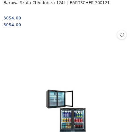
Barowa Szafa Chłodnicza 124l | BARTSCHER 700121
3054.00
Cena:
Cena:
3054.00