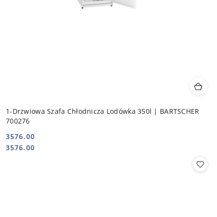
1-Drzwiowa Szafa Chłodnicza Lodówka 350l | BARTSCHER
700276
3576.00
Cena:
Cena:
3576.00