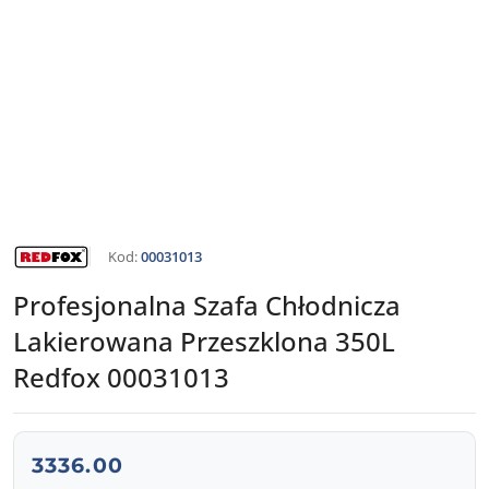
NAZWA
Kod:
00031013
PRODUCENTA:
REDFOX
Profesjonalna Szafa Chłodnicza
Lakierowana Przeszklona 350L
Redfox 00031013
cena:
3336.00