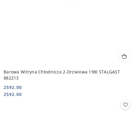
Barowa Witryna Chłodnicza 2-Drzwiowa 198l STALGAST
882213
2592.00
Cena:
Cena:
2592.00