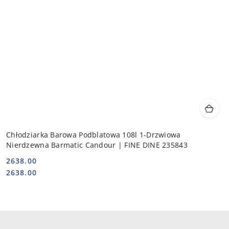
Chłodziarka Barowa Podblatowa 108l 1-Drzwiowa
Nierdzewna Barmatic Candour | FINE DINE 235843
2638.00
Cena:
Cena:
2638.00