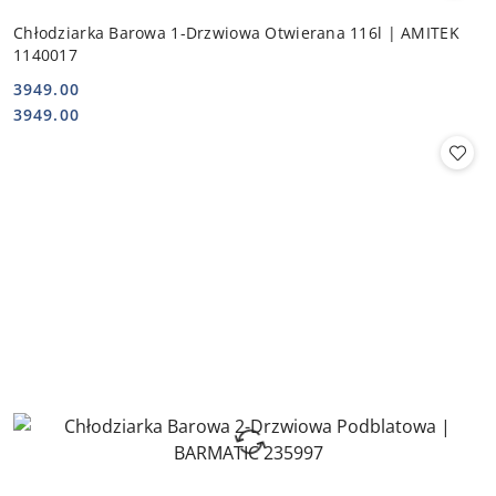
Chłodziarka Barowa 1-Drzwiowa Otwierana 116l | AMITEK
1140017
3949.00
Cena:
Cena:
3949.00