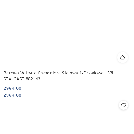
Barowa Witryna Chłodnicza Stalowa 1-Drzwiowa 133l
STALGAST 882143
2964.00
Cena:
Cena:
2964.00