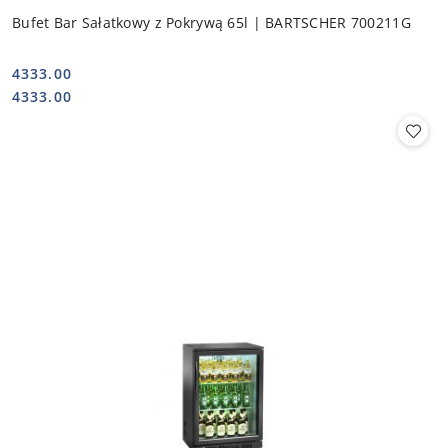
Bufet Bar Sałatkowy z Pokrywą 65l | BARTSCHER 700211G
4333.00
Cena:
Cena:
4333.00