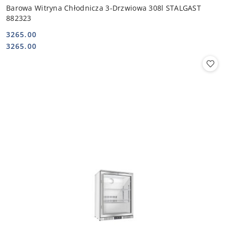
Barowa Witryna Chłodnicza 3-Drzwiowa 308l STALGAST
882323
3265.00
Cena:
Cena:
3265.00